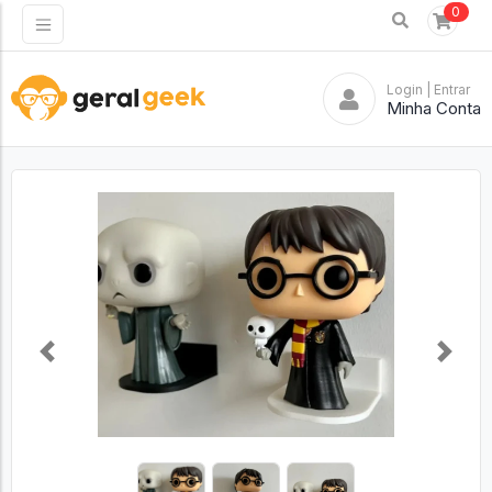
0
Login
| Entrar
Minha Conta
Previous
Next