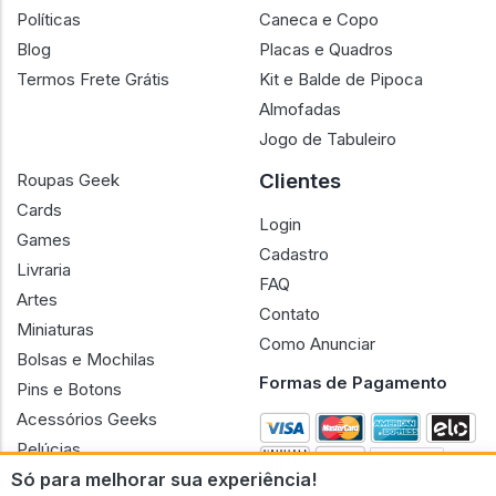
Termos
Blocos de Montar
Pré-Venda
Chaveiro
Políticas
Caneca e Copo
Blog
Placas e Quadros
Termos Frete Grátis
Kit e Balde de Pipoca
Almofadas
Jogo de Tabuleiro
Clientes
Roupas Geek
Cards
Login
Games
Cadastro
Livraria
FAQ
Artes
Contato
Miniaturas
Como Anunciar
Bolsas e Mochilas
Formas de Pagamento
Pins e Botons
Acessórios Geeks
Só para melhorar sua experiência!