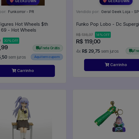
💖 GEEKDOWN
💖 GEEKDOWN
por:
Funkorror - PR
Vendido por:
Geral Geek Loja - SP
Figures Hot Wheels $th
69 - Hot Wheels
R$ 138,37
14% OFF
R$ 119,00
9
30% OFF
,99
Frete Grátis
4x
R$ 29,75
sem juros
Fre
5,50
sem juros
Aqui tem cupom
Carrinho
Carrinho