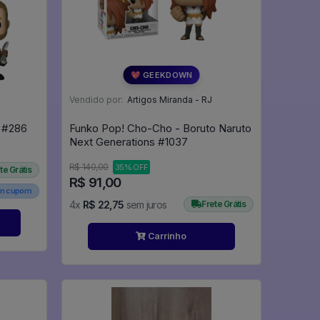
💖 GEEKDOWN
Vendido por:
Artigos Miranda - RJ
Funko Pop Thor 286 - Marvel #286
Funko Pop! Cho-Cho - Boruto Naruto
Next Generations #1037
R$ 140,00
35% OFF
te Grátis
R$ 91,00
em cupom
4x
R$ 22,75
sem juros
Frete Grátis
Carrinho