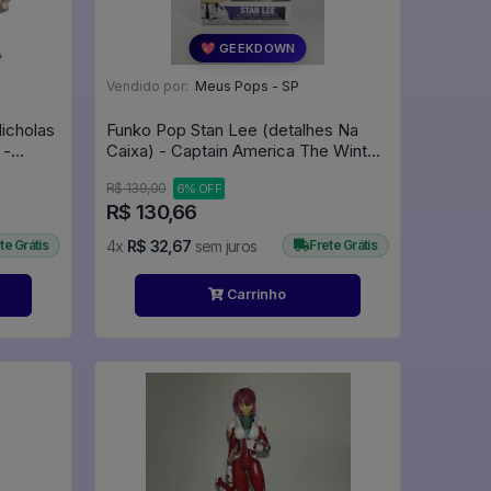
💖 GEEKDOWN
Vendido por:
Meus Pops - SP
icholas
Funko Pop Stan Lee (detalhes Na
 -
Caixa) - Captain America The Winter
Soldier #283
R$ 139,00
6% OFF
R$ 130,66
te Grátis
4x
R$ 32,67
sem juros
Frete Grátis
Carrinho