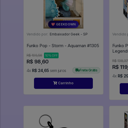
💖 GEEKDOWN
Vendido por:
Embaixador Geek - SP
Vendido 
Funko Pop - Storm - Aquaman #1305
Funko P
R$ 109,56
10% OFF
R$ 98,60
R$ 138,37
R$ 119
4x
R$ 24,65
sem juros
Frete Grátis
4x
R$ 2
Carrinho