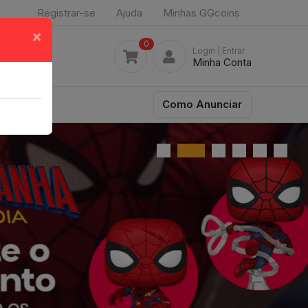
Registrar-se
Ajuda
Minhas GGcoins
×
0
Login
| Entrar
Minha Conta
Como Anunciar