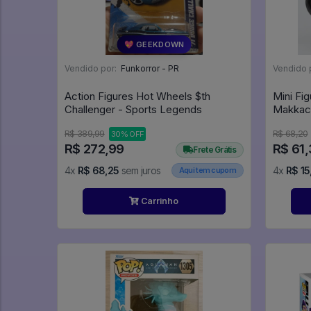
💖 GEEKDOWN
Vendido por:
Funkorror - PR
Vendido 
Action Figures Hot Wheels $th
Mini Fig
Challenger - Sports Legends
Makkacch
On ICE
R$ 389,99
R$ 68,20
30% OFF
R$ 272,99
R$ 61
Frete Grátis
4x
R$ 68,25
sem juros
4x
R$ 15
Aqui tem cupom
Carrinho