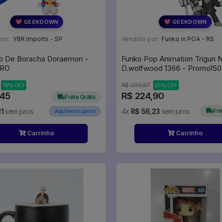
💖 GEEKDOWN
💖 GEEKDOWN
por:
YBR Imports - SP
Vendido por:
Funko in POA - RS
o De Boracha Doraemon -
Funko Pop Animation Trigun N
IRO
D.wolfwood 1366 - Promo150
Animation #1366
R$ 299,87
19% OFF
25% OFF
,45
R$ 224,90
Frete Grátis
11
sem juros
4x
R$ 56,23
sem juros
Fre
Aqui tem cupom
Carrinho
Carrinho