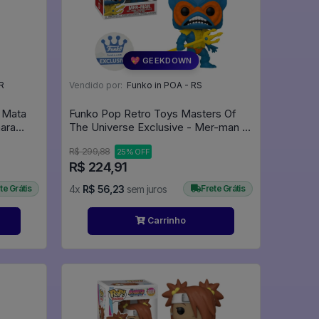
💖 GEEKDOWN
R
Vendido por:
Funko in POA - RS
 Mata
Funko Pop Retro Toys Masters Of
hara
The Universe Exclusive - Mer-man 91
- Retro Toys #91
R$ 299,88
25% OFF
R$ 224,91
te Grátis
4x
R$ 56,23
sem juros
Frete Grátis
Carrinho