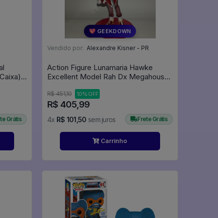
💖 GEEKDOWN
Vendido por:
Alexandre Kisner - PR
al
Action Figure Lunamaria Hawke
Caixa) -
Excellent Model Rah Dx Megahouse
- Mobile Suit Gundam Seed Destiny
R$ 451,10
10% OFF
R$ 405,99
te Grátis
4x
R$ 101,50
sem juros
Frete Grátis
Carrinho