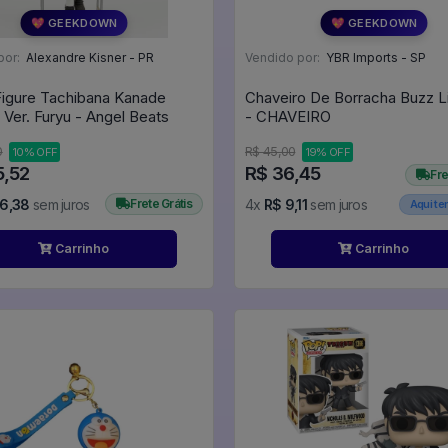
💖 GEEKDOWN
💖 GEEKDOWN
por:
Alexandre Kisner - PR
Vendido por:
YBR Imports - SP
Figure Tachibana Kanade
Chaveiro De Borracha Buzz L
 Ver. Furyu - Angel Beats
- CHAVEIRO
0
R$ 45,00
10% OFF
19% OFF
5,52
R$ 36,45
Fre
06,38
sem juros
Frete Grátis
4x
R$ 9,11
sem juros
Aqui t
Carrinho
Carrinho