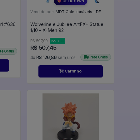
💖 GEEKDOWN
Vendido por:
MDT Colecionáveis - DF
Funko Pop Lobo - Dc Supergirl #636
Wolverine e Jubilee ArtFX+ Statue
1/10 - X-Men 92
R$ 597,00
15% OFF
R$ 507,45
te Grátis
4x
R$ 126,86
sem juros
Frete Grátis
Carrinho