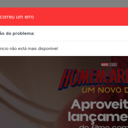
correu um erro
ão do problema:
obre
Cupom
FAQ
Contato
Eventos
Blog
ncio não está mais disponível