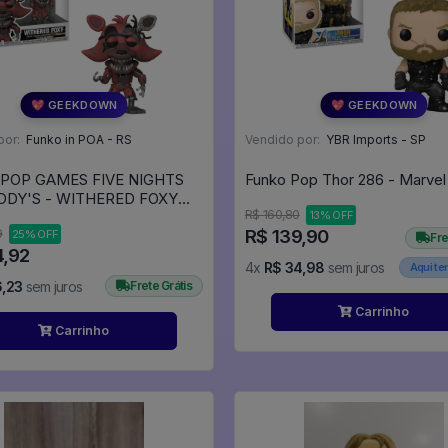
💖 GEEKDOWN
💖 GEEKDOWN
por:
Funko in POA - RS
Vendido por:
YBR Imports - SP
POP GAMES FIVE NIGHTS
DDY'S - WITHERED FOXY
R$ 160,80
13% OFF
1085 - FNAF - Games #1085
R$ 139,90
9
25% OFF
Fre
4,92
4x
R$ 34,98
sem juros
Aqui t
6,23
sem juros
Frete Grátis
Carrinho
Carrinho