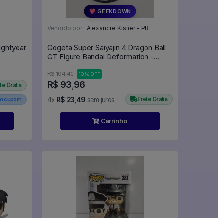
💖 GEEKDOWN
Vendido por:
Alexandre Kisner - PR
ightyear
Gogeta Super Saiyajin 4 Dragon Ball
GT Figure Bandai Deformation -
Dragon Ball Z
R$ 104,40
10% OFF
R$ 93,96
te Grátis
4x
R$ 23,49
sem juros
Frete Grátis
em cupom
Carrinho