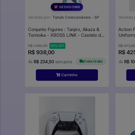
💖 GEEKDOWN
Vendido por:
Tanuki Colecionáveis - SP
Vendido 
Conjunto Figures : Tanjiro, Akaza &
Action 
Tomioka - XROSS LINK - Castelo do
Uniform
Infinito - Demon Slayer: Kimetsu No
R$ 1.340,00
R$ 472,8
30% OFF
Yaiba
R$ 938,00
R$ 42
4x
R$ 234,50
sem juros
Frete Grátis
4x
R$ 1
Carrinho