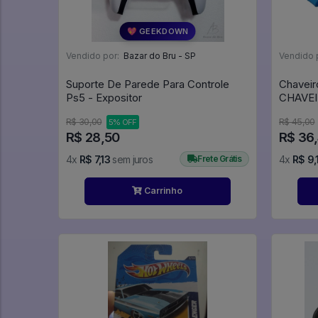
💖 GEEKDOWN
Vendido por:
Bazar do Bru - SP
Vendido 
Suporte De Parede Para Controle
Chaveir
Ps5 - Expositor
CHAVE
R$ 30,00
R$ 45,00
5% OFF
R$ 28,50
R$ 36
4x
R$ 7,13
sem juros
Frete Grátis
4x
R$ 9,
Carrinho