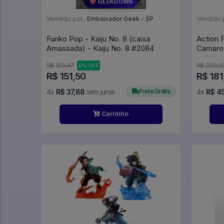
💖 GEEKDOWN
Vendido por:
Embaixador Geek - SP
Vendido 
Funko Pop - Kaiju No. 8 (caixa
Action 
Amassada) - Kaiju No. 8 #2084
Camaro 
R$ 159,47
R$ 259,9
5% OFF
R$ 151,50
R$ 181
4x
R$ 37,88
sem juros
Frete Grátis
4x
R$ 4
Carrinho