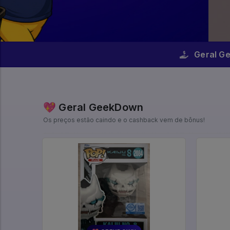
Geral G
💖 Geral GeekDown
Os preços estão caindo e o cashback vem de bônus!