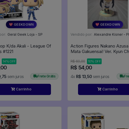
💖 GEEKDOWN
💖 GEEKDOWN
por:
Geral Geek Loja - SP
Vendido por:
Alexandre Kisner - P
op K/da Akali - League Of
Action Figures Nakano Azusa
Legends #1221
Mata Gakuensai! Ver. Kyun C
Ichiban Kuji - K-ON!
R$ 60,00
14% OFF
10% OFF
,00
R$ 54,00
9,75
sem juros
Frete Grátis
4x
R$ 13,50
sem juros
Fre
Carrinho
Carrinho