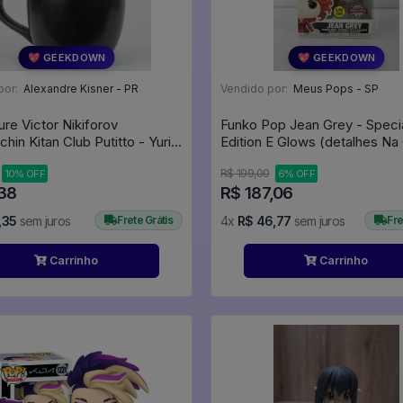
💖 GEEKDOWN
💖 GEEKDOWN
por:
Alexandre Kisner - PR
Vendido por:
Meus Pops - SP
ure Victor Nikiforov
Funko Pop Jean Grey - Speci
in Kitan Club Putitto - Yuri!!!
Edition E Glows (detalhes Na 
Marvel #645
R$ 199,00
10% OFF
6% OFF
,38
R$ 187,06
,35
sem juros
Frete Grátis
4x
R$ 46,77
sem juros
Fre
Carrinho
Carrinho