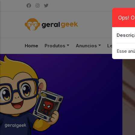
Ops! O
Descriç
Home
Produtos
Anuncios
Leilão
S
Esse anú