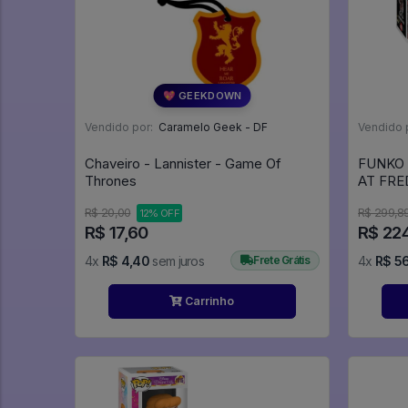
💖 GEEKDOWN
Vendido por:
Caramelo Geek - DF
Vendido 
Chaveiro - Lannister - Game Of
FUNKO 
Thrones
AT FRE
R$ 20,00
R$ 299,8
12% OFF
R$ 17,60
R$ 22
4x
R$ 4,40
sem juros
Frete Grátis
4x
R$ 5
Carrinho