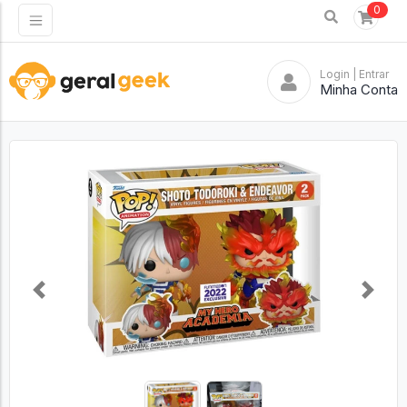
0
Login
| Entrar
Minha Conta
Previous
Next