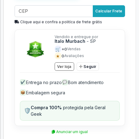
Adicionar ao carrinho
Calcular Frete
Clique aqui e confira a politíca de frete grátis
Vendido e entregue por
Italo Murbach
- SP
🛒
+0
Vendas
★
0
Avaliações
Ver loja
Seguir
Entrega no prazo
Bom atendimento
✔
💬
Embalagem segura
📦
Compra 100%
protegida pela Geral
🛡️
Geek