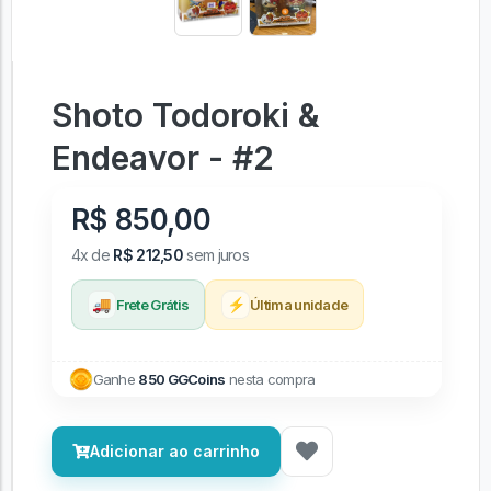
Shoto Todoroki &
Endeavor - #2
R$ 850,00
4x de
R$ 212,50
sem juros
🚚
⚡
Frete Grátis
Última unidade
Ganhe
850 GGCoins
nesta compra