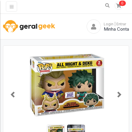
0
Login
| Entrar
Minha Conta
Previous
Next