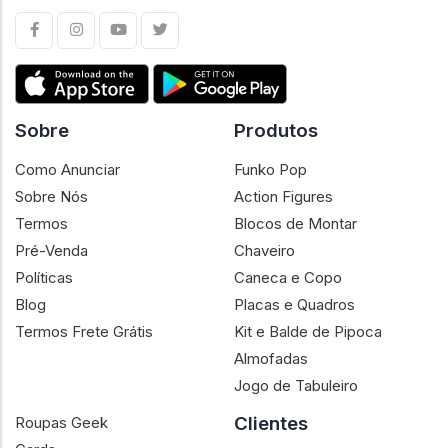
colecionadores e lojistas em um ambiente confiável, com
preços justos e foco na melhor experiência de compra.
Sobre
Produtos
Como Anunciar
Funko Pop
Sobre Nós
Action Figures
Termos
Blocos de Montar
Pré-Venda
Chaveiro
Políticas
Caneca e Copo
Blog
Placas e Quadros
Termos Frete Grátis
Kit e Balde de Pipoca
Almofadas
Jogo de Tabuleiro