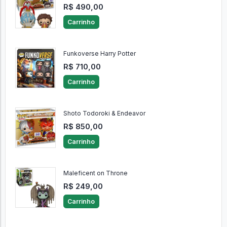
Mais Anúncios
Tomura Shigaraki And Overhaul
R$ 490,00
Carrinho
Funkoverse Harry Potter
R$ 710,00
Carrinho
Shoto Todoroki & Endeavor
R$ 850,00
Carrinho
Maleficent on Throne
R$ 249,00
Carrinho