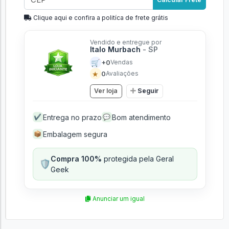
Calcular Frete
Clique aqui e confira a politíca de frete grátis
Vendido e entregue por
Italo Murbach
- SP
🛒
+0
Vendas
★
0
Avaliações
Ver loja
Seguir
Entrega no prazo
Bom atendimento
✔
💬
Embalagem segura
📦
Compra 100%
protegida pela Geral
🛡️
Geek
Anunciar um igual