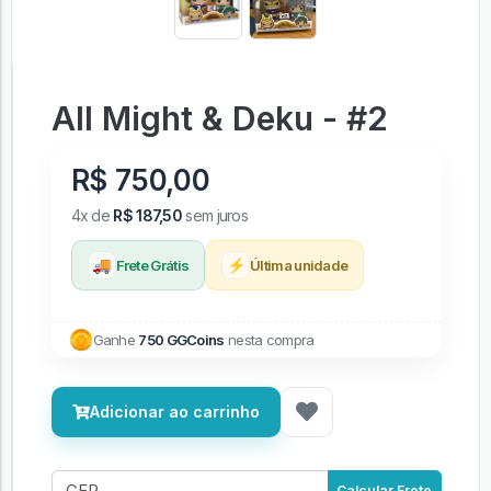
All Might & Deku - #2
R$ 750,00
4x de
R$ 187,50
sem juros
🚚
⚡
Frete Grátis
Última unidade
Ganhe
750 GGCoins
nesta compra
Adicionar ao carrinho