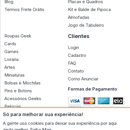
Blog
Placas e Quadros
Termos Frete Grátis
Kit e Balde de Pipoca
Almofadas
Jogo de Tabuleiro
Clientes
Roupas Geek
Cards
Login
Games
Cadastro
Livraria
FAQ
Artes
Contato
Miniaturas
Como Anunciar
Bolsas e Mochilas
Formas de Pagamento
Pins e Botons
Acessórios Geeks
Pelúcias
Só para melhorar sua experiência!
Bonecas
A gente usa cookies para deixar sua experiência por aqui
ainda melhor.
Saiba Mais.