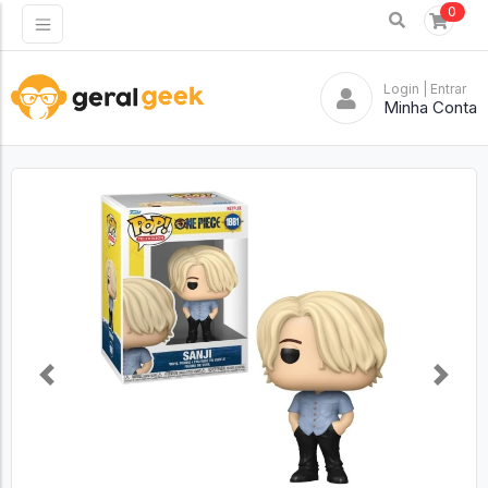
0
Login
| Entrar
Minha Conta
Previous
Next