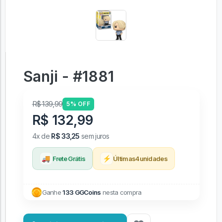
Sanji - #1881
R$ 139,99
5% OFF
R$ 132,99
4x de
R$ 33,25
sem juros
🚚
⚡
Frete Grátis
Últimas
4
unidades
Ganhe
133 GGCoins
nesta compra