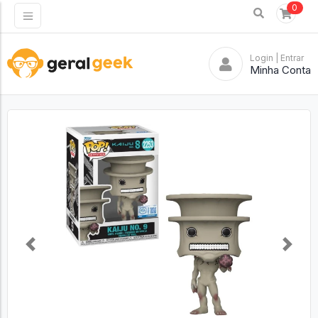
0
Login
| Entrar
Minha Conta
Previous
Next