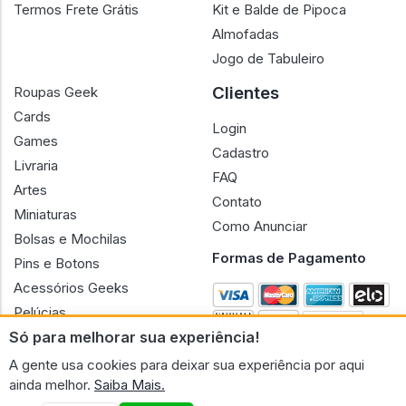
Termos Frete Grátis
Kit e Balde de Pipoca
Almofadas
Jogo de Tabuleiro
Clientes
Roupas Geek
Cards
Login
Games
Cadastro
Livraria
FAQ
Artes
Contato
Miniaturas
Como Anunciar
Bolsas e Mochilas
Formas de Pagamento
Pins e Botons
Acessórios Geeks
Pelúcias
Só para melhorar sua experiência!
Bonecas
A gente usa cookies para deixar sua experiência por aqui
ainda melhor.
Saiba Mais.