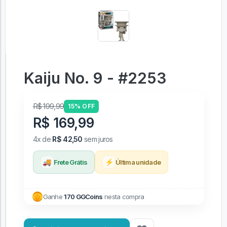
Kaiju No. 9 - #2253
R$ 199,99
15% OFF
R$ 169,99
4x de
R$ 42,50
sem juros
🚚
⚡
Frete Grátis
Última unidade
Ganhe
170 GGCoins
nesta compra