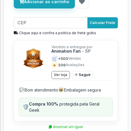
Adicionar ao carrinho
Calcular Frete
Clique aqui e confira a politíca de frete grátis
Vendido e entregue por
Animation Fan
- SP
🛒
+500
Vendas
★
306
Avaliações
Ver loja
Seguir
Bom atendimento
Embalagem segura
💬
📦
Compra 100%
protegida pela Geral
🛡️
Geek
Anunciar um igual