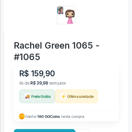
Rachel Green 1065 -
#1065
R$ 159,90
4x de
R$ 39,98
sem juros
🚚
⚡
Frete Grátis
Última unidade
Ganhe
160 GGCoins
nesta compra