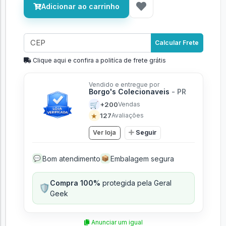
Adicionar ao carrinho
Calcular Frete
Clique aqui e confira a politíca de frete grátis
Vendido e entregue por
Borgo's Colecionaveis
- PR
🛒
+200
Vendas
★
127
Avaliações
Ver loja
Seguir
Bom atendimento
Embalagem segura
💬
📦
Compra 100%
protegida pela Geral
🛡️
Geek
Anunciar um igual