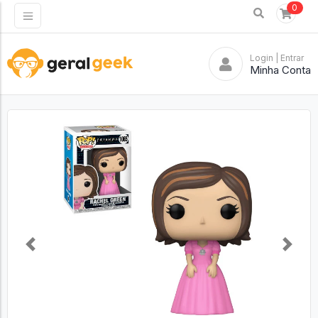
0
Login
| Entrar
Minha Conta
Previous
Next