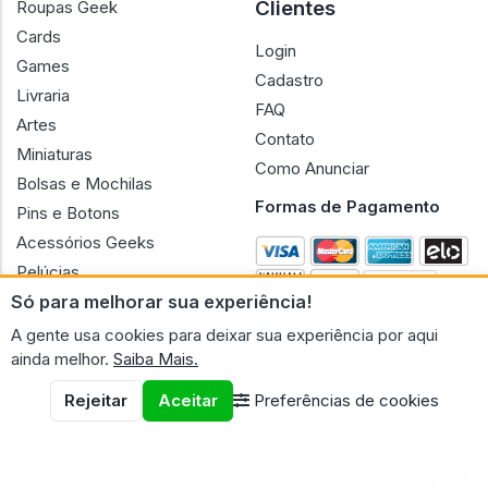
Clientes
Roupas Geek
Cards
Login
Games
Cadastro
Livraria
FAQ
Artes
Contato
Miniaturas
Como Anunciar
Bolsas e Mochilas
Formas de Pagamento
Pins e Botons
Acessórios Geeks
Pelúcias
Só para melhorar sua experiência!
Bonecas
A gente usa cookies para deixar sua experiência por aqui
ainda melhor.
Saiba Mais.
Rejeitar
Aceitar
Preferências de cookies
CNPJ n.º 30.220.458/0001-17 - GERAL GEEK PORTAL ELETRONICO
LTDA.
© 2026 Geral Geek
Termos de uso
Políticas