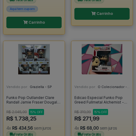
Aqui tem cupom
Carrinho
Carrinho
Vendido por:
Graziella - SP
Vendido por:
O Colecionador - SP
Funko Pop Outlander Clare
Edicao Especial Funko Pop
Randall Jamie Fraser Dougal
Greed Fullmetal Alchemist -
Mackenzie Frank Randall Black
Fullmetal Alchemist #1180
Jack Randall - Outlander #250
R$ 2.045,00
R$ 319,99
15% OFF
15% OFF
R$ 1.738,25
R$ 271,99
4x
R$ 434,56
sem juros
4x
R$ 68,00
sem juros
Frete Grátis
Frete Grátis