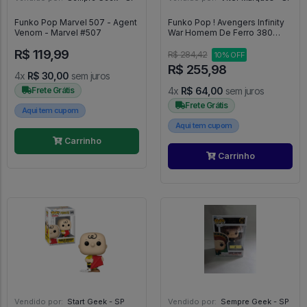
Funko Pop Marvel 507 - Agent
Funko Pop ! Avengers Infinity
Venom - Marvel #507
War Homem De Ferro 380
(lights Up!) Especial Edition -
R$ 119,99
Marvel #380
R$ 284,42
10% OFF
R$ 255,98
4x
R$ 30,00
sem juros
Frete Grátis
4x
R$ 64,00
sem juros
Frete Grátis
Aqui tem cupom
Aqui tem cupom
Carrinho
Carrinho
Vendido por:
Start Geek - SP
Vendido por:
Sempre Geek - SP