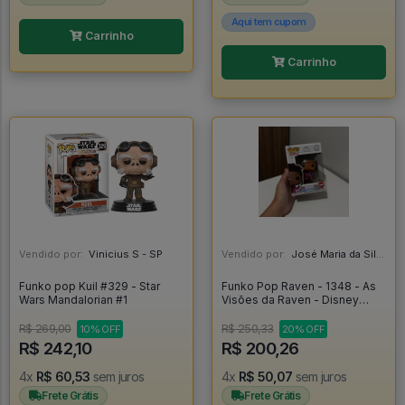
Aqui tem cupom
Carrinho
Carrinho
Vendido por:
Vinicius S - SP
Vendido por:
José Maria da Silva Junior - AL
Funko pop Kuil #329 - Star
Funko Pop Raven - 1348 - As
Wars Mandalorian #1
Visões da Raven - Disney
Channel - Thats So Raven -
Raven Baxter - Disney 100
R$ 269,00
R$ 250,33
10% OFF
20% OFF
#1348
R$ 242,10
R$ 200,26
4x
R$ 60,53
sem juros
4x
R$ 50,07
sem juros
Frete Grátis
Frete Grátis