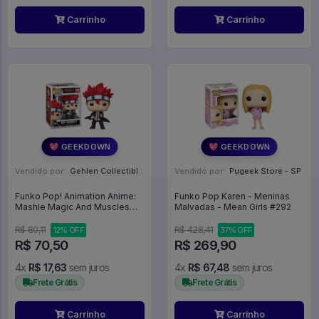
Carrinho
Carrinho
💖 GEEKDOWN
💖 GEEKDOWN
Vendido por:
Gehlen Collectibles - RS
Vendido por:
Pugeek Store - SP
Funko Pop! Animation Anime:
Funko Pop Karen - Meninas
Mashle Magic And Muscles
Malvadas - Mean Girls #292
Dot Barrett #2185 (Caixa
Danificada) - Mashle Magia E
R$ 80,11
R$ 428,41
12% OFF
37% OFF
Músculos #2185
R$ 70,50
R$ 269,90
4x
R$ 17,63
sem juros
4x
R$ 67,48
sem juros
Frete Grátis
Frete Grátis
Carrinho
Carrinho