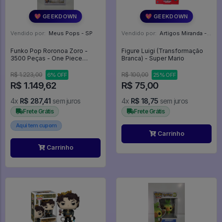
💖 GEEKDOWN
💖 GEEKDOWN
Vendido por:
Meus Pops - SP
Vendido por:
Artigos Miranda - RJ
Funko Pop Roronoa Zoro -
Figure Luigi (Transformação
3500 Peças - One Piece
Branca) - Super Mario
#2178
R$ 1.223,00
R$ 100,00
6% OFF
25% OFF
R$ 1.149,62
R$ 75,00
4x
R$ 287,41
sem juros
4x
R$ 18,75
sem juros
Frete Grátis
Frete Grátis
Aqui tem cupom
Carrinho
Carrinho