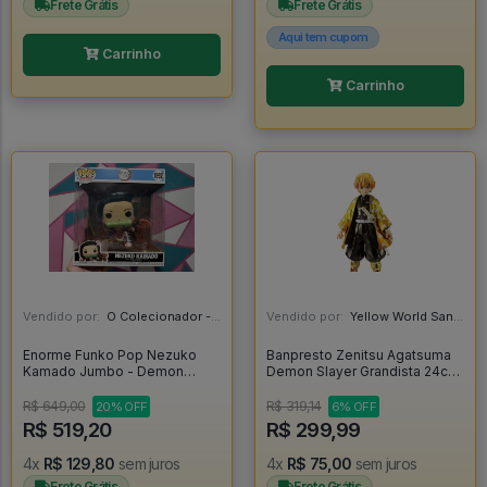
Frete Grátis
Frete Grátis
Aqui tem cupom
Carrinho
Carrinho
Vendido por:
O Colecionador - SP
Vendido por:
Yellow World Santos - SP
Enorme Funko Pop Nezuko
Banpresto Zenitsu Agatsuma
Kamado Jumbo - Demon
Demon Slayer Grandista 24cm
Slayer #1892
-
R$ 649,00
R$ 319,14
20% OFF
6% OFF
R$ 519,20
R$ 299,99
4x
R$ 129,80
sem juros
4x
R$ 75,00
sem juros
Frete Grátis
Frete Grátis