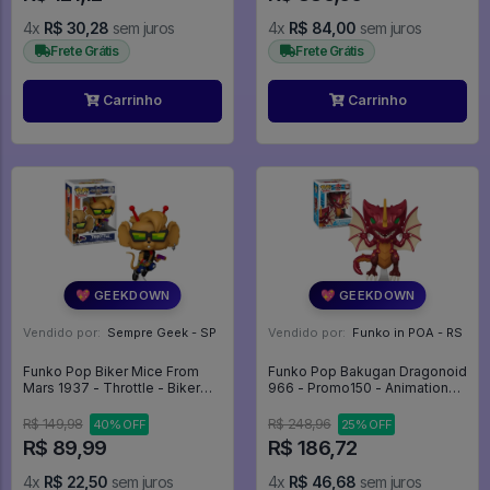
4x
R$ 30,28
sem juros
4x
R$ 84,00
sem juros
Frete Grátis
Frete Grátis
Carrinho
Carrinho
💖 GEEKDOWN
💖 GEEKDOWN
Vendido por:
Sempre Geek - SP
Vendido por:
Funko in POA - RS
Funko Pop Biker Mice From
Funko Pop Bakugan Dragonoid
Mars 1937 - Throttle - Biker
966 - Promo150 - Animation
Mice From Mars #1937
#966
R$ 149,98
R$ 248,96
40% OFF
25% OFF
R$ 89,99
R$ 186,72
4x
R$ 22,50
sem juros
4x
R$ 46,68
sem juros