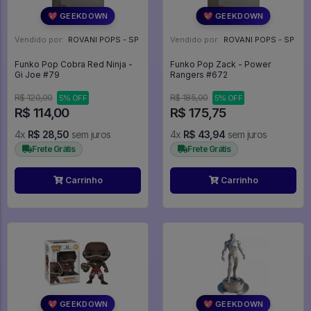
💖 GEEKDOWN
💖 GEEKDOWN
Vendido por:
ROVANI POPS - SP
Vendido por:
ROVANI POPS - SP
Funko Pop Cobra Red Ninja -
Funko Pop Zack - Power
Gi Joe #79
Rangers #672
R$ 120,00
R$ 185,00
5% OFF
5% OFF
R$ 114,00
R$ 175,75
4x
R$ 28,50
sem juros
4x
R$ 43,94
sem juros
Frete Grátis
Frete Grátis
Carrinho
Carrinho
💖 GEEKDOWN
💖 GEEKDOWN