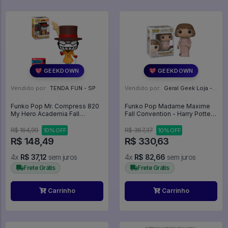
💖 GEEKDOWN
💖 GEEKDOWN
Vendido por:
TENDA FUN - SP
Vendido por:
Geral Geek Loja - SP
Funko Pop Mr. Compress 820
Funko Pop Madame Maxime
My Hero Academia Fall
Fall Convention - Harry Potter
Convention Edição Limitada
#102
Exclusivo - My Hero Academy
R$ 164,99
R$ 367,37
10% OFF
10% OFF
- #820 - Funko Pop - #820 -
R$ 148,49
R$ 330,63
FUNKO POP #820
4x
R$ 37,12
sem juros
4x
R$ 82,66
sem juros
Frete Grátis
Frete Grátis
Carrinho
Carrinho