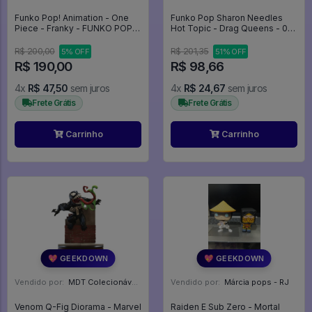
Funko Pop! Animation - One
Funko Pop Sharon Needles
Piece - Franky - FUNKO POP
Hot Topic - Drag Queens - 06
#329
- - #06 - FUNKO POP #0606
R$ 200,00
R$ 201,35
5% OFF
51% OFF
R$ 190,00
R$ 98,66
4x
R$ 47,50
sem juros
4x
R$ 24,67
sem juros
Frete Grátis
Frete Grátis
Carrinho
Carrinho
💖 GEEKDOWN
💖 GEEKDOWN
Vendido por:
MDT Colecionáveis - DF
Vendido por:
Márcia pops - RJ
Venom Q-Fig Diorama - Marvel
Raiden E Sub Zero - Mortal