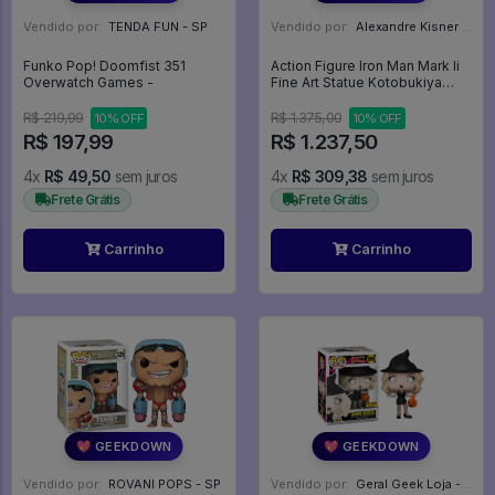
Vendido por:
TENDA FUN - SP
Vendido por:
Alexandre Kisner - PR
Funko Pop! Doomfist 351
Action Figure Iron Man Mark Ii
Overwatch Games -
Fine Art Statue Kotobukiya
Marvel Studios Special Editon
- Iron Man
R$ 219,99
R$ 1.375,00
10% OFF
10% OFF
R$ 197,99
R$ 1.237,50
4x
R$ 49,50
sem juros
4x
R$ 309,38
sem juros
Frete Grátis
Frete Grátis
Carrinho
Carrinho
💖 GEEKDOWN
💖 GEEKDOWN
Vendido por:
ROVANI POPS - SP
Vendido por:
Geral Geek Loja - SP