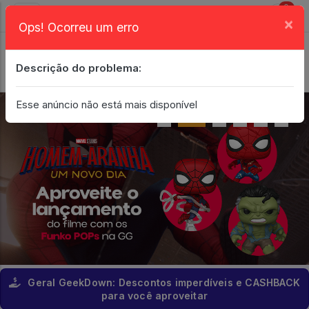
0
×
Ops! Ocorreu um erro
Login
| Entrar
Descrição do problema:
Minha Conta
Esse anúncio não está mais disponível
Geral GeekDown: Descontos imperdíveis e CASHBACK
para você aproveitar