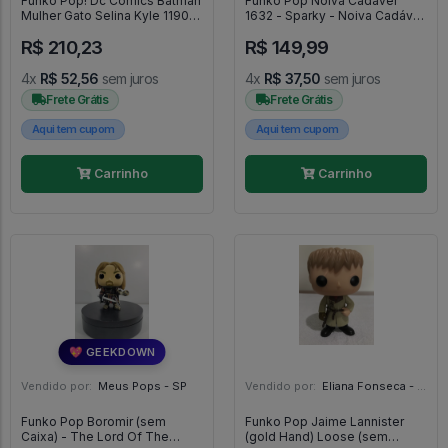
Funko Pop! Dc Comics Batman
Funko Pop Noiva Cadaver
Mulher Gato Selina Kyle 1190
1632 - Sparky - Noiva Cadáver
Exclusivo Chase - Dc Comics
#1632
R$ 210,23
R$ 149,99
#1190
4x
R$ 52,56
sem juros
4x
R$ 37,50
sem juros
Frete Grátis
Frete Grátis
Aqui tem cupom
Aqui tem cupom
Carrinho
Carrinho
💖 GEEKDOWN
Vendido por:
Meus Pops - SP
Vendido por:
Eliana Fonseca - SP
Funko Pop Boromir (sem
Funko Pop Jaime Lannister
Caixa) - The Lord Of The
(gold Hand) Loose (sem