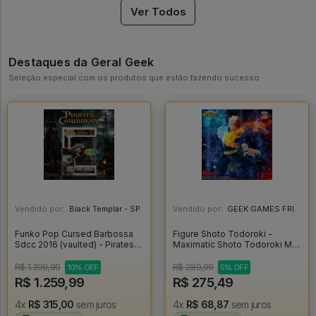
Ver Todos
Destaques da Geral Geek
Seleção especial com os produtos que estão fazendo sucesso
Vendido por:
Black Templar - SP
Vendido por:
GEEK GAMES FRIEND - RJ
Funko Pop Cursed Barbossa
Figure Shoto Todoroki -
Sdcc 2016 (vaulted) - Pirates
Maximatic Shoto Todoroki My
Of The Caribbean #208
Hero Academia - My Hero
Academia
R$ 1.399,99
R$ 289,99
10% OFF
5% OFF
R$ 1.259,99
R$ 275,49
4x
R$ 315,00
sem juros
4x
R$ 68,87
sem juros