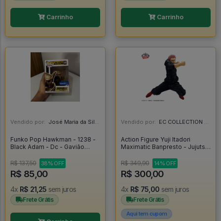
Carrinho
Carrinho
Vendido por:
José Maria da Silva Junior - AL
Vendido por:
EC COLLECTION - SP
Funko Pop Hawkman - 1238 -
Action Figure Yuji Itadori
Black Adam - Dc - Gavião
Maximatic Banpresto - Jujutsu
Negro - Original - Black Adam
Kaisen - Jujutsu Kaisen
#1238
R$ 137,50
R$ 349,90
38% OFF
14% OFF
R$ 85,00
R$ 300,00
4x
R$ 21,25
sem juros
4x
R$ 75,00
sem juros
Frete Grátis
Frete Grátis
Aqui tem cupom