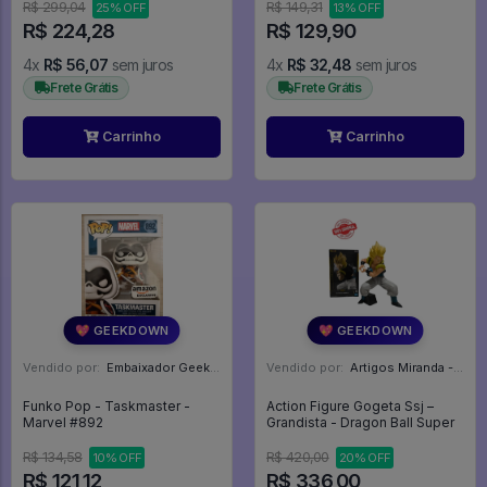
R$ 299,04
R$ 149,31
25% OFF
13% OFF
R$ 224,28
R$ 129,90
4x
R$ 56,07
sem juros
4x
R$ 32,48
sem juros
Frete Grátis
Frete Grátis
Carrinho
Carrinho
💖 GEEKDOWN
💖 GEEKDOWN
Vendido por:
Embaixador Geek - SP
Vendido por:
Artigos Miranda - RJ
Funko Pop - Taskmaster -
Action Figure Gogeta Ssj –
Marvel #892
Grandista - Dragon Ball Super
R$ 134,58
R$ 420,00
10% OFF
20% OFF
R$ 121,12
R$ 336,00