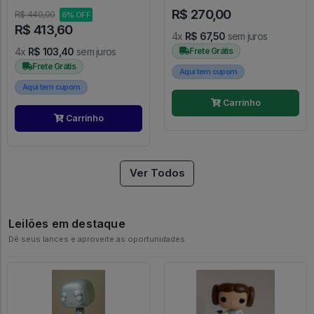
Rings #630
Caixa) - Game Of Thrones -
R$ 270,00
#35 - FUNKO POP #35
R$ 440,00
6% OFF
R$ 413,60
4x
R$ 67,50
sem juros
4x
R$ 103,40
sem juros
Frete Grátis
Frete Grátis
Aqui tem cupom
Aqui tem cupom
Carrinho
Carrinho
Ver Todos
Leilões em destaque
Dê seus lances e aproveite as oportunidades