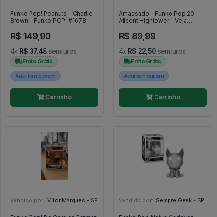
Funko Pop! Peanuts - Charlie
Amassado - Funko Pop 20 -
Brown - Funko POP! #1678
Alicent Hightower - Veja
Descrição - House Of The
R$ 149,90
R$ 89,99
Dragon #1459
4x
R$ 37,48
sem juros
4x
R$ 22,50
sem juros
Frete Grátis
Frete Grátis
Aqui tem cupom
Aqui tem cupom
Carrinho
Carrinho
Vendido por:
Vítor Marques - SP
Vendido por:
Sempre Geek - SP