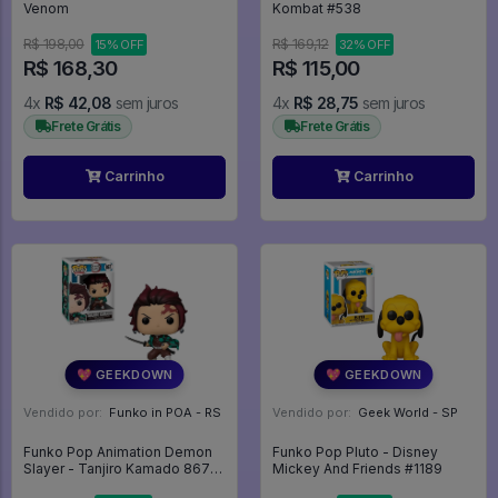
Venom
Kombat #538
R$ 198,00
R$ 169,12
15% OFF
32% OFF
R$ 168,30
R$ 115,00
4x
R$ 42,08
sem juros
4x
R$ 28,75
sem juros
Frete Grátis
Frete Grátis
Carrinho
Carrinho
💖 GEEKDOWN
💖 GEEKDOWN
Vendido por:
Funko in POA - RS
Vendido por:
Geek World - SP
Funko Pop Animation Demon
Funko Pop Pluto - Disney
Slayer - Tanjiro Kamado 867
Mickey And Friends #1189
Anime - Animation #867