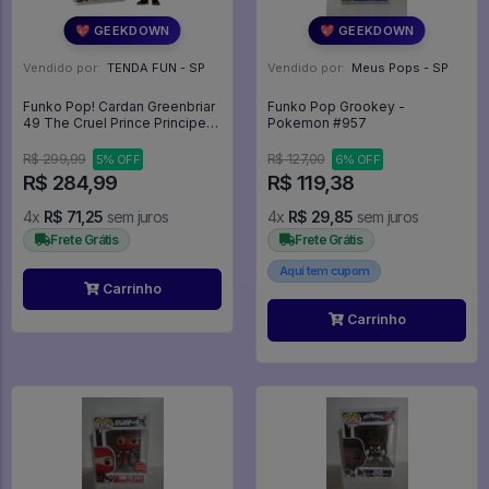
💖 GEEKDOWN
💖 GEEKDOWN
Vendido por:
TENDA FUN - SP
Vendido por:
Meus Pops - SP
Funko Pop! Cardan Greenbriar
Funko Pop Grookey -
49 The Cruel Prince Principe
Pokemon #957
Cruel Books -
R$ 299,99
R$ 127,00
5% OFF
6% OFF
R$ 284,99
R$ 119,38
4x
R$ 71,25
sem juros
4x
R$ 29,85
sem juros
Frete Grátis
Frete Grátis
Aqui tem cupom
Carrinho
Carrinho