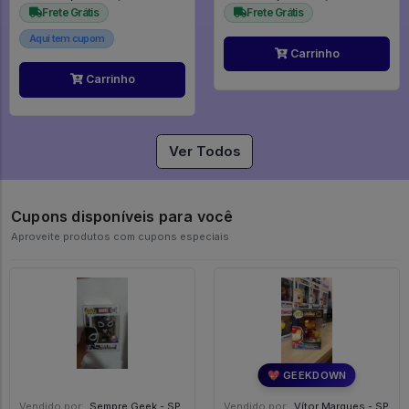
Frete Grátis
Frete Grátis
Aqui tem cupom
Carrinho
Carrinho
Ver Todos
Cupons disponíveis para você
Aproveite produtos com cupons especiais
💖 GEEKDOWN
Vendido por:
Sempre Geek - SP
Vendido por:
Vítor Marques - SP