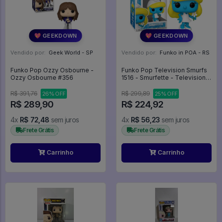
💖 GEEKDOWN
💖 GEEKDOWN
Vendido por:
Geek World - SP
Vendido por:
Funko in POA - RS
Funko Pop Ozzy Osbourne -
Funko Pop Television Smurfs
Ozzy Osbourne #356
1516 - Smurfette - Television
#1516
R$ 391,76
R$ 299,89
26% OFF
25% OFF
R$ 289,90
R$ 224,92
4x
R$ 72,48
sem juros
4x
R$ 56,23
sem juros
Frete Grátis
Frete Grátis
Carrinho
Carrinho