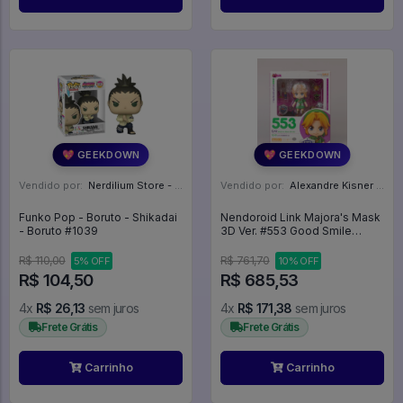
💖 GEEKDOWN
💖 GEEKDOWN
Vendido por:
Nerdilium Store - SP
Vendido por:
Alexandre Kisner - PR
Funko Pop - Boruto - Shikadai
Nendoroid Link Majora's Mask
- Boruto #1039
3D Ver. #553 Good Smile
Company - The Legend of
Zelda: Majora's Mask 3D
R$ 110,00
R$ 761,70
5% OFF
10% OFF
R$ 104,50
R$ 685,53
4x
R$ 26,13
sem juros
4x
R$ 171,38
sem juros
Frete Grátis
Frete Grátis
Carrinho
Carrinho