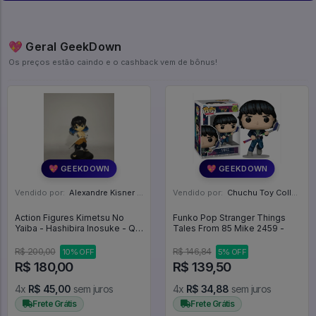
💖 Geral GeekDown
Os preços estão caindo e o cashback vem de bônus!
💖 GEEKDOWN
💖 GEEKDOWN
Vendido por:
Alexandre Kisner - PR
Vendido por:
Chuchu Toy Collection - SP
Action Figures Kimetsu No
Funko Pop Stranger Things
Yaiba - Hashibira Inosuke - Q
Tales From 85 Mike 2459 -
Posket (bandai Spirits) -
Demon Slayer: Kimetsu No
R$ 200,00
R$ 146,84
10% OFF
5% OFF
Yaiba
R$ 180,00
R$ 139,50
4x
R$ 45,00
sem juros
4x
R$ 34,88
sem juros
Frete Grátis
Frete Grátis