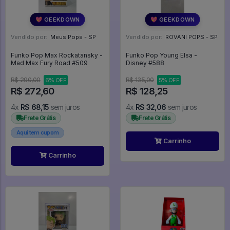
💖 GEEKDOWN
💖 GEEKDOWN
Vendido por:
Meus Pops - SP
Vendido por:
ROVANI POPS - SP
Funko Pop Max Rockatansky -
Funko Pop Young Elsa -
Mad Max Fury Road #509
Disney #588
R$ 290,00
R$ 135,00
6% OFF
5% OFF
R$ 272,60
R$ 128,25
4x
R$ 68,15
sem juros
4x
R$ 32,06
sem juros
Frete Grátis
Frete Grátis
Aqui tem cupom
Carrinho
Carrinho