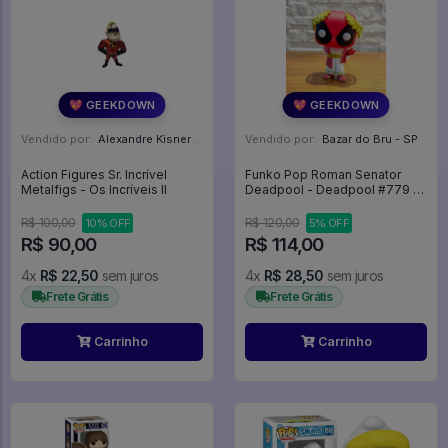
💖 GEEKDOWN
💖 GEEKDOWN
Vendido por:
Alexandre Kisner - PR
Vendido por:
Bazar do Bru - SP
Action Figures Sr. Incrível
Funko Pop Roman Senator
Metalfigs - Os Incríveis II
Deadpool - Deadpool #779 -
Deadpool #779
R$ 100,00
R$ 120,00
10% OFF
5% OFF
R$ 90,00
R$ 114,00
4x
R$ 22,50
sem juros
4x
R$ 28,50
sem juros
Frete Grátis
Frete Grátis
Carrinho
Carrinho