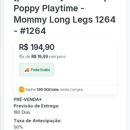
Poppy Playtime -
Mommy Long Legs 1264
- #1264
R$ 194,90
10x de
R$ 19,49
sem juros
🚚
Frete Grátis
Ganhe
195 GGCoins
nesta compra
PRÉ-VENDA*
Previsão de Entrega:
180 Dias
Taxa de Antecipação:
50%