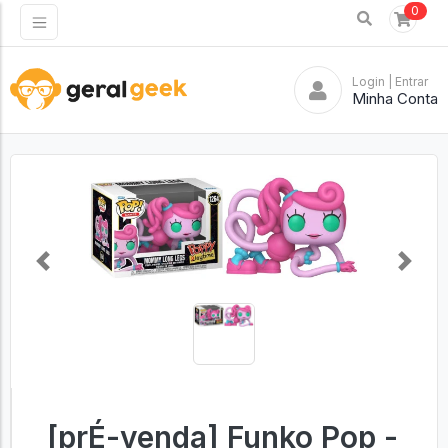
0
Login
| Entrar
Minha Conta
Previous
Next
[prÉ-venda] Funko Pop -