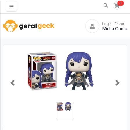
0
Login
| Entrar
Minha Conta
Previous
Next