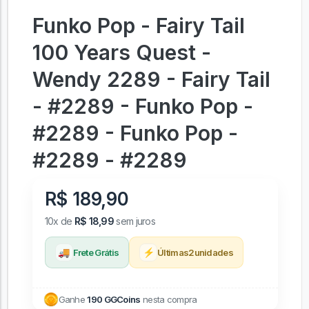
Funko Pop - Fairy Tail
100 Years Quest -
Wendy 2289 - Fairy Tail
- #2289 - Funko Pop -
#2289 - Funko Pop -
#2289 - #2289
R$ 189,90
10x de
R$ 18,99
sem juros
🚚
⚡
Frete Grátis
Últimas
2
unidades
Ganhe
190 GGCoins
nesta compra