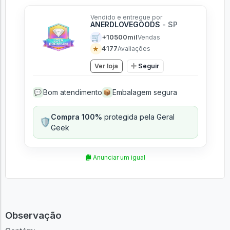
Vendido e entregue por
ANERDLOVEGOODS
- SP
🛒
+10500mil
Vendas
★
4177
Avaliações
Ver loja
Seguir
Bom atendimento
Embalagem segura
💬
📦
Compra 100%
protegida pela Geral
🛡️
Geek
Anunciar um igual
Observação