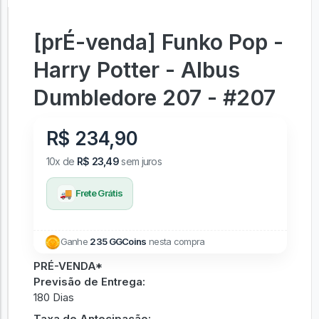
[prÉ-venda] Funko Pop -
Harry Potter - Albus
Dumbledore 207 - #207
R$ 234,90
10x de
R$ 23,49
sem juros
🚚
Frete Grátis
Ganhe
235 GGCoins
nesta compra
PRÉ-VENDA*
Previsão de Entrega:
180 Dias
Taxa de Antecipação: