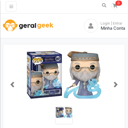
0
Login
| Entrar
Minha Conta
Previous
Next