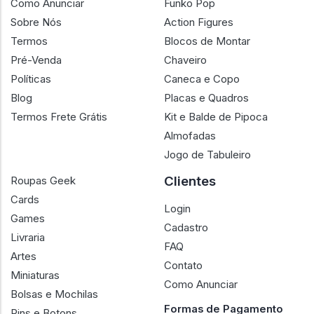
Como Anunciar
Funko Pop
Sobre Nós
Action Figures
Termos
Blocos de Montar
Pré-Venda
Chaveiro
Políticas
Caneca e Copo
Blog
Placas e Quadros
Termos Frete Grátis
Kit e Balde de Pipoca
Almofadas
Jogo de Tabuleiro
Clientes
Roupas Geek
Cards
Login
Games
Cadastro
Livraria
FAQ
Artes
Contato
Miniaturas
Como Anunciar
Bolsas e Mochilas
Formas de Pagamento
Pins e Botons