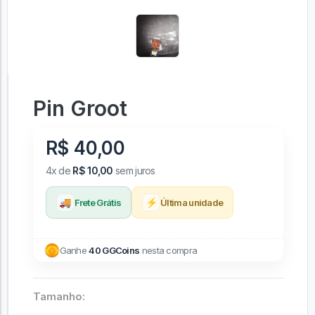
Pin Groot
R$ 40,00
4x de
R$ 10,00
sem juros
🚚
⚡
Frete Grátis
Última unidade
Ganhe
40 GGCoins
nesta compra
Tamanho: