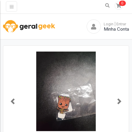
0
Login
| Entrar
Minha Conta
Previous
Next