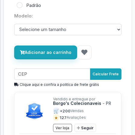
Padrão
Modelo:
Adicionar ao carrinho
Calcular Frete
Clique aqui e confira a politíca de frete grátis
Vendido e entregue por
Borgo's Colecionaveis
- PR
🛒
+200
Vendas
★
127
Avaliações
Ver loja
Seguir