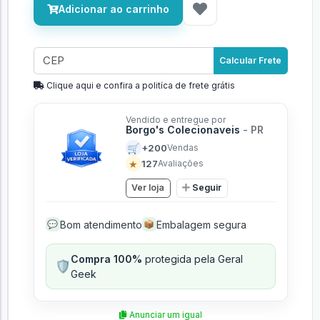
Adicionar ao carrinho
Calcular Frete
Clique aqui e confira a politíca de frete grátis
Vendido e entregue por
Borgo's Colecionaveis
- PR
🛒
+200
Vendas
★
127
Avaliações
Ver loja
Seguir
Bom atendimento
Embalagem segura
💬
📦
Compra 100%
protegida pela Geral
🛡️
Geek
Anunciar um igual