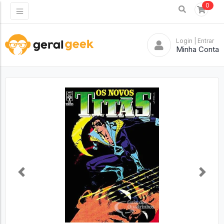
0
Login
| Entrar
Minha Conta
Previous
Next