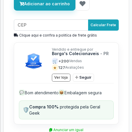
Adicionar ao carrinho
Calcular Frete
Clique aqui e confira a politíca de frete grátis
Vendido e entregue por
Borgo's Colecionaveis
- PR
🛒
+200
Vendas
★
127
Avaliações
Ver loja
Seguir
Bom atendimento
Embalagem segura
💬
📦
Compra 100%
protegida pela Geral
🛡️
Geek
Anunciar um igual