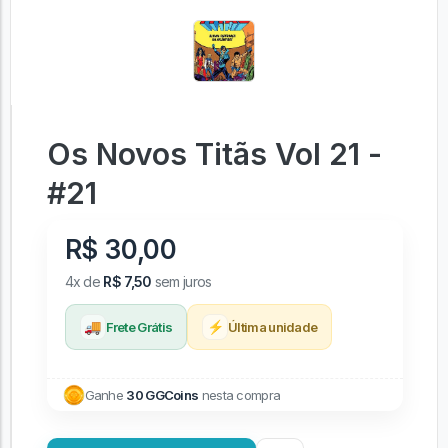
Os Novos Titãs Vol 21 -
#21
R$ 30,00
4x de
R$ 7,50
sem juros
🚚
⚡
Frete Grátis
Última unidade
Ganhe
30 GGCoins
nesta compra