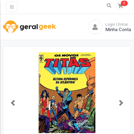
0
Login
| Entrar
Minha Conta
Previous
Next