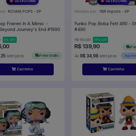
💖 GEEKDOWN
💖 GEEKDOWN
por:
ROVANI POPS - SP
Vendido por:
YBR Imports - SP
op Frieren In A Mimic -
Funko Pop Boba Fett 490 - S
Frieren Beyond Journey's End #1990
#490
0
R$ 160,80
5% OFF
13% OFF
5,00
R$ 139,90
Fre
,25
sem juros
Frete Grátis
4x
R$ 34,98
sem juros
Aqui t
Carrinho
Carrinho