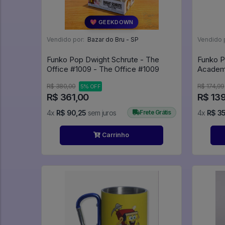
💖 GEEKDOWN
Vendido por:
Bazar do Bru - SP
Vendido 
Funko Pop Dwight Schrute - The
Funko P
Office #1009 - The Office #1009
Academia - Gang Orca
R$ 380,00
R$ 174,99
5% OFF
R$ 361,00
R$ 13
4x
R$ 90,25
sem juros
Frete Grátis
4x
R$ 3
Carrinho