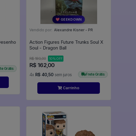
💖 GEEKDOWN
Vendido por:
Alexandre Kisner - PR
Desenho
Action Figures Future Trunks Soul X
Soul - Dragon Ball
R$ 180,00
10% OFF
R$ 162,00
te Grátis
4x
R$ 40,50
sem juros
Frete Grátis
Carrinho