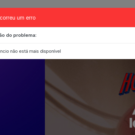
correu um erro
ão do problema:
obre
Cupom
FAQ
Contato
Eventos
Blog
ncio não está mais disponível