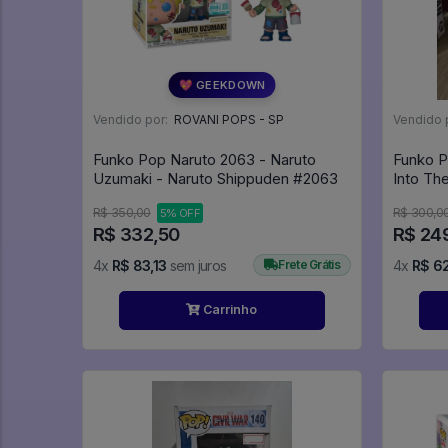
💖 GEEKDOWN
Vendido por:
ROVANI POPS - SP
Vendido 
Funko Pop Naruto 2063 - Naruto
Funko P
Uzumaki - Naruto Shippuden #2063
R$ 350,00
R$ 300,0
5% OFF
R$ 332,50
R$ 24
4x
R$ 83,13
sem juros
Frete Grátis
4x
R$ 6
Carrinho