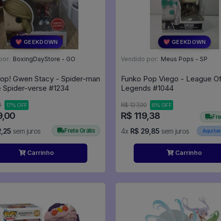
💖 GEEKDOWN
💖 GEEKDOWN
por:
BoxingDayStore - GO
Vendido por:
Meus Pops - SP
op! Gwen Stacy - Spider-man
Funko Pop Viego - League O
Into The Spider-verse #1234
Legends #1044
0
R$ 127,00
17% OFF
6% OFF
9,00
R$ 119,38
Fre
2,25
sem juros
Frete Grátis
4x
R$ 29,85
sem juros
Aqui t
Carrinho
Carrinho