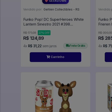
💖 GEEKDOWN
Vendido por:
Gehlen Collectibles - RS
Vendido 
Funko Pop! DC SuperHeroes White
Funko P
Lantern Sinestro 2021 #398
Convention Limited Edition (Base
R$ 171,08
R$ 300,0
27% OFF
Quebrada) - DC Lanterna
R$ 124,89
R$ 28
Verde/Green Lantern #398
4x
R$ 31,22
sem juros
Frete Grátis
4x
R$ 71
Carrinho