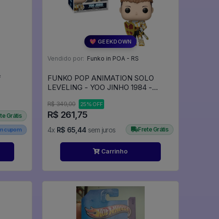
💖 GEEKDOWN
Vendido por:
Funko in POA - RS
f
FUNKO POP ANIMATION SOLO
LEVELING - YOO JINHO 1984 -
Animation #1984
R$ 349,00
25% OFF
R$ 261,75
te Grátis
4x
R$ 65,44
sem juros
Frete Grátis
em cupom
Carrinho