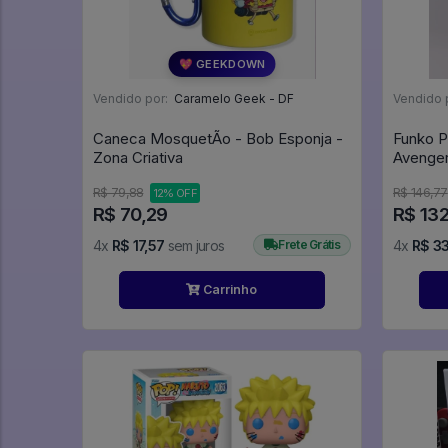
💖 GEEKDOWN
Vendido por:
Caramelo Geek - DF
Vendido 
Caneca MosquetÃo - Bob Esponja -
Funko P
Zona Criativa
R$ 79,88
R$ 146,77
12% OFF
R$ 70,29
R$ 13
4x
R$ 17,57
sem juros
Frete Grátis
4x
R$ 3
Carrinho