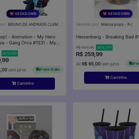
💖 GEEKDOWN
💖 GEEKDOWN
por:
BRUNO DE ANDRADE CLEMENTE - SC
Vendido por:
Márcia pops - RJ
op! - Animation - My Hero
Heisenberg -
 #1331 - My
R$ 499,98
48% OFF
Hero Academia #1331
R$ 259,99
20% OFF
9,99
4x
R$ 65,00
sem juros
Fre
5,00
sem juros
Frete Grátis
Carrinho
Carrinho