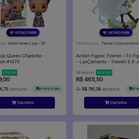
💖 GEEKDOWN
💖 GEEKDOWN
por:
Geral Geek Loja - SP
Vendido por:
Tanuki Colecionávei
op Queen Charlotte -
Action Figure: Frieren - Fz Fi
Bridgerton #1470
- LanÇamento - Frieren E A 
Para O Além
R$ 665,00
21% OFF
30% OFF
9,00
R$ 465,50
4,75
sem juros
Frete Grátis
4x
R$ 116,38
sem juros
Fre
Carrinho
Carrinho