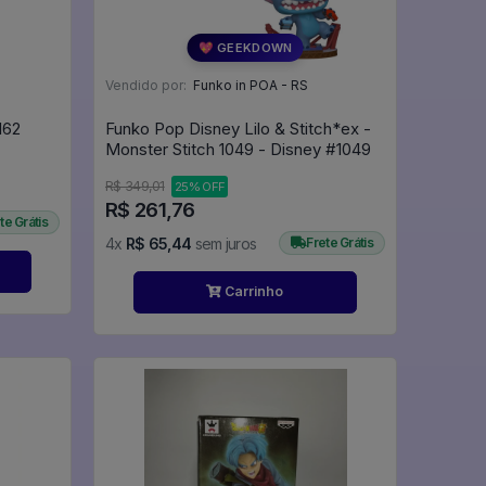
💖 GEEKDOWN
Vendido por:
Funko in POA - RS
 Breaking Bad #162
Funko Pop Disney Lilo & Stitch*ex -
Monster Stitch 1049 - Disney #1049
R$ 349,01
25% OFF
R$ 261,76
te Grátis
4x
R$ 65,44
sem juros
Frete Grátis
Carrinho