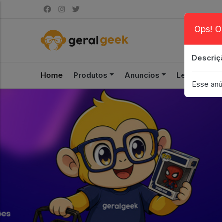
Ops! O
Descriç
Home
Produtos
Anuncios
Leilão
S
Esse anú