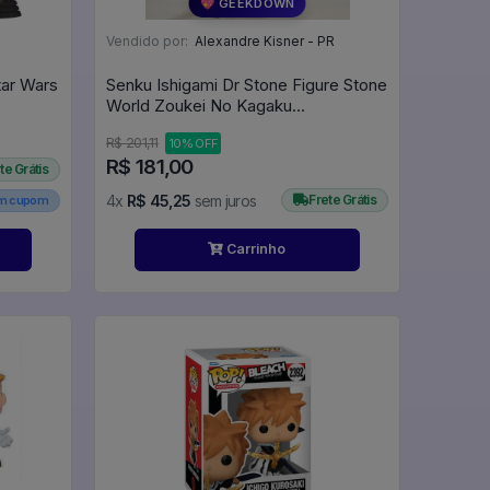
💖 GEEKDOWN
Vendido por:
Alexandre Kisner - PR
tar Wars
Senku Ishigami Dr Stone Figure Stone
World Zoukei No Kagaku
Monocromático 18cm Bandai - Dr.
R$ 201,11
10% OFF
Stone
R$ 181,00
te Grátis
4x
R$ 45,25
sem juros
Frete Grátis
em cupom
Carrinho