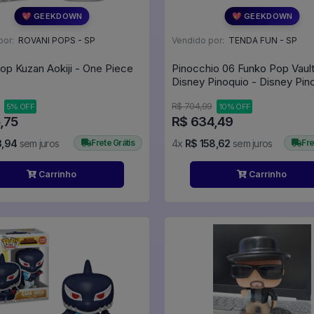
💖 GEEKDOWN
💖 GEEKDOWN
por:
ROVANI POPS - SP
Vendido por:
TENDA FUN - SP
op Kuzan Aokiji - One Piece
Pinocchio 06 Funko Pop Vault
Disney Pinoquio - Disney Pin
#6 - Funko Pop - #6 - FUNK
R$ 704,99
5% OFF
10% OFF
#6
,75
R$ 634,49
3,94
sem juros
Frete Grátis
4x
R$ 158,62
sem juros
Fre
Carrinho
Carrinho