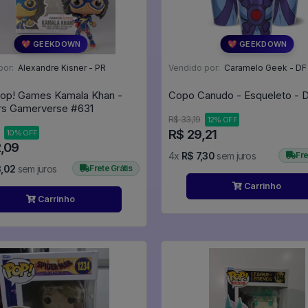
💖 GEEKDOWN
💖 GEEKDOWN
por:
Alexandre Kisner - PR
Vendido por:
Caramelo Geek - DF
op! Games Kamala Khan -
Copo Canudo - Esqueleto - 
Avengers Gamerverse #631
R$ 33,19
12% OFF
R$ 29,21
10% OFF
2,09
4x
R$ 7,30
sem juros
Fre
3,02
sem juros
Frete Grátis
Carrinho
Carrinho