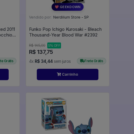
💖 GEEKDOWN
Vendido por:
Nerdilium Store - SP
ed 2011
Funko Pop Ichigo Kurosaki - Bleach
occhio -
Thousand-Year Blood War #2392
O POP
R$ 145,00
5% OFF
R$ 137,75
te Grátis
4x
R$ 34,44
sem juros
Frete Grátis
Carrinho