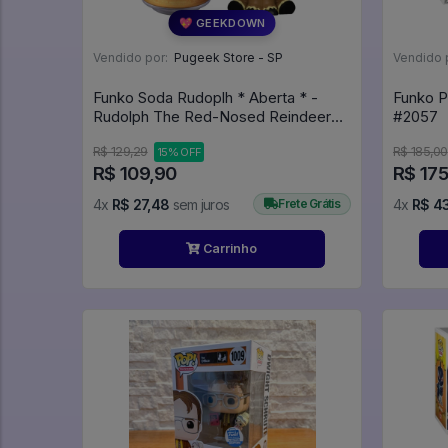
💖 GEEKDOWN
Vendido por:
Pugeek Store - SP
Vendido 
Funko Soda Rudoplh * Aberta * -
Funko P
Rudolph The Red-Nosed Reindeer
#2057
#00
R$ 129,29
R$ 185,00
15% OFF
R$ 109,90
R$ 175
4x
R$ 27,48
sem juros
Frete Grátis
4x
R$ 4
Carrinho