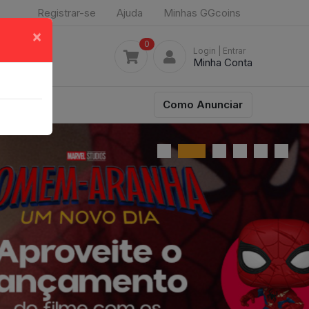
Registrar-se
Ajuda
Minhas GGcoins
×
0
Login
| Entrar
Minha Conta
Como Anunciar