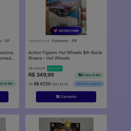
💖 GEEKDOWN
s - SP
Vendido por:
Funkorror - PR
gurizma
Action Figures Hot Wheels $th Buick
Jornada
Riviera - Hot Wheels
R$ 499,99
30% OFF
R$ 349,99
Frete Grátis
te Grátis
4x
R$ 87,50
sem juros
Aqui tem cupom
Carrinho