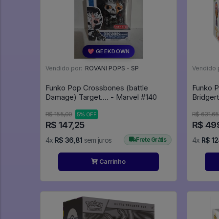
💖 GEEKDOWN
Vendido por:
ROVANI POPS - SP
Vendido 
Funko Pop Crossbones (battle
Funko P
Damage) Target.... - Marvel #140
R$ 155,00
R$ 631,65
5% OFF
R$ 147,25
R$ 49
4x
R$ 36,81
sem juros
Frete Grátis
4x
R$ 12
Carrinho