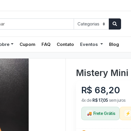
obre
Cupom
FAQ
Contato
Eventos
Blog
Mistery Mini
R$ 68,20
4x de
R$ 17,05
sem juros
🚚
Frete Grátis
⚡