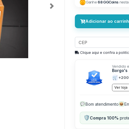
Ganhe
68 GGCoins
nesta
Next
Adicionar ao carrin
Clique aqui e confira a politíc
Vendido e
Borgo's
🛒
+200
Ver loja
Bom atendimento
Em
💬
📦
🛡️
Compra 100%
prote