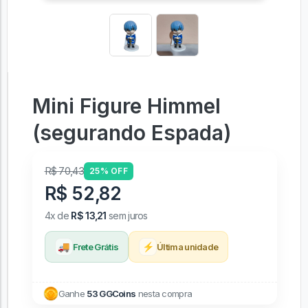
Mini Figure Himmel
(segurando Espada)
R$ 70,43
25% OFF
R$ 52,82
4x de
R$ 13,21
sem juros
🚚
⚡
Frete Grátis
Última unidade
Ganhe
53 GGCoins
nesta compra