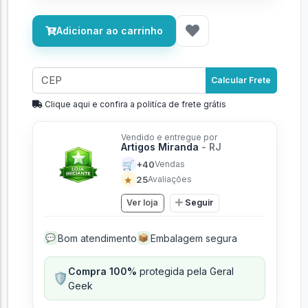
Adicionar ao carrinho
Calcular Frete
Clique aqui e confira a politíca de frete grátis
Vendido e entregue por
Artigos Miranda
- RJ
🛒
+40
Vendas
★
25
Avaliações
Ver loja
Seguir
Bom atendimento
Embalagem segura
💬
📦
Compra 100%
protegida pela Geral
🛡️
Geek