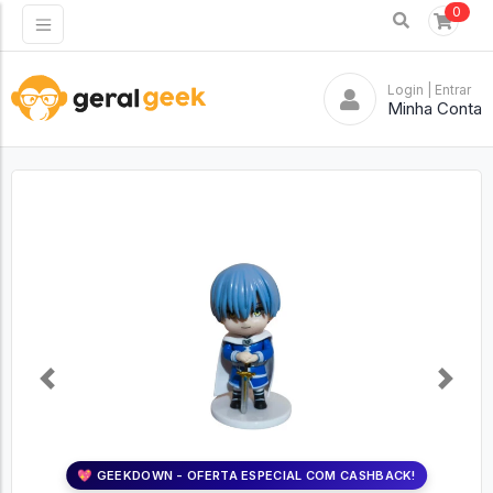
0
Login
| Entrar
Minha Conta
Previous
Next
💖 GEEKDOWN - OFERTA ESPECIAL COM CASHBACK!