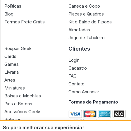
Políticas
Caneca e Copo
Blog
Placas e Quadros
Termos Frete Grátis
Kit e Balde de Pipoca
Almofadas
Jogo de Tabuleiro
Clientes
Roupas Geek
Cards
Login
Games
Cadastro
Livraria
FAQ
Artes
Contato
Miniaturas
Como Anunciar
Bolsas e Mochilas
Formas de Pagamento
Pins e Botons
Acessórios Geeks
Pelúcias
Só para melhorar sua experiência!
Bonecas