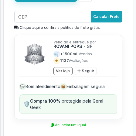
Calcular Frete
Clique aqui e confira a politíca de frete grátis
Vendido e entregue por
ROVANI POPS
- SP
🛒
+1500mil
Vendas
★
1137
Avaliações
Ver loja
Seguir
Bom atendimento
Embalagem segura
💬
📦
Compra 100%
protegida pela Geral
🛡️
Geek
Anunciar um igual