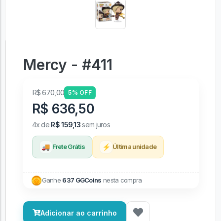
Mercy - #411
R$ 670,00
5% OFF
R$ 636,50
4x de
R$ 159,13
sem juros
🚚
⚡
Frete Grátis
Última unidade
Ganhe
637 GGCoins
nesta compra
Adicionar ao carrinho