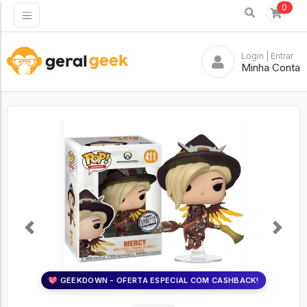
0
Login
| Entrar
Minha Conta
Previous
Next
💖 GEEKDOWN - OFERTA ESPECIAL COM CASHBACK!