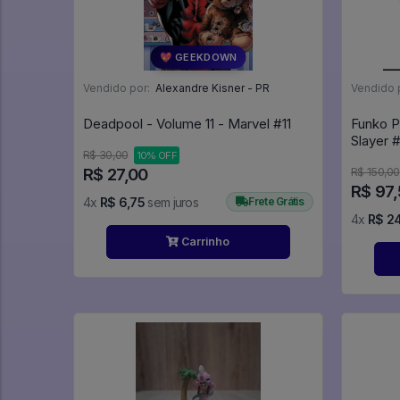
💖 GEEKDOWN
Vendido por:
Alexandre Kisner - PR
Vendido 
Deadpool - Volume 11 - Marvel #11
Funko 
Sl
R$ 30,00
10% OFF
R$ 27,00
R$ 150,00
R$ 97
4x
R$ 6,75
sem juros
Frete Grátis
4x
R$ 2
Carrinho