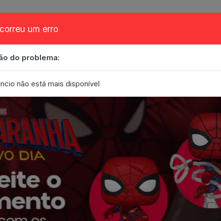
correu um erro
ão do problema:
obre
Cupom
FAQ
Contato
Eventos
Blog
ncio não está mais disponível