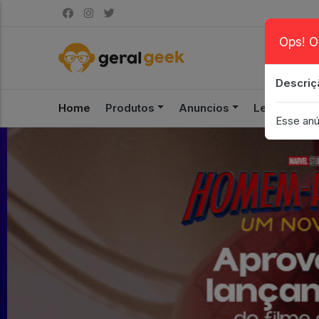
Ops! O
Descriç
Home
Produtos
Anuncios
Leilão
S
Esse anú