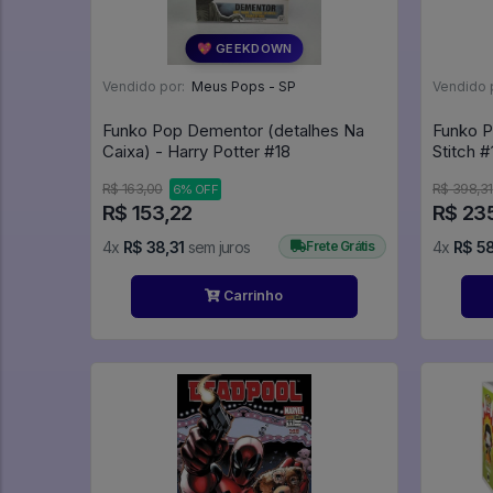
💖 GEEKDOWN
Vendido por:
Meus Pops - SP
Vendido 
Funko Pop Dementor (detalhes Na
Funko P
Caixa) - Harry Potter #18
Sti
R$ 163,00
R$ 398,31
6% OFF
R$ 153,22
R$ 23
4x
R$ 38,31
sem juros
Frete Grátis
4x
R$ 5
Carrinho