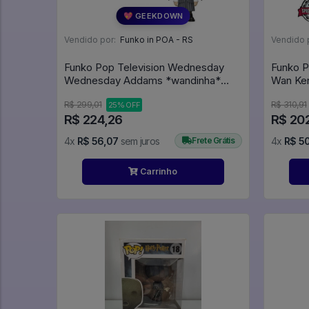
💖 GEEKDOWN
Vendido por:
Funko in POA - RS
Vendido 
Funko Pop Television Wednesday
Funko P
Wednesday Addams *wandinha*
Wan Ken
1309 - Television #1309
#507
R$ 299,01
R$ 310,91
25% OFF
R$ 224,26
R$ 20
4x
R$ 56,07
sem juros
Frete Grátis
4x
R$ 5
Carrinho