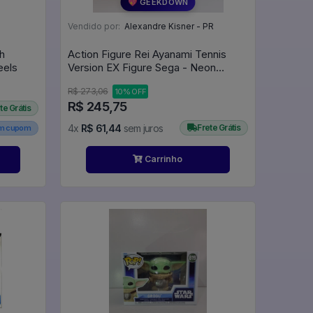
💖 GEEKDOWN
Vendido por:
Alexandre Kisner - PR
h
Action Figure Rei Ayanami Tennis
eels
Version EX Figure Sega - Neon
Genesis Evangelion
R$ 273,06
10% OFF
R$ 245,75
te Grátis
4x
R$ 61,44
sem juros
Frete Grátis
em cupom
Carrinho