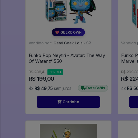
💖 GEEKDOWN
Vendido por:
Geral Geek Loja - SP
Vendido 
Funko Pop Neytiri - Avatar: The Way
Funko P
Of Water #1550
M
R$ 288,41
R$ 299,8
31% OFF
R$ 199,00
R$ 22
4x
R$ 49,75
sem juros
Frete Grátis
4x
R$ 5
Carrinho