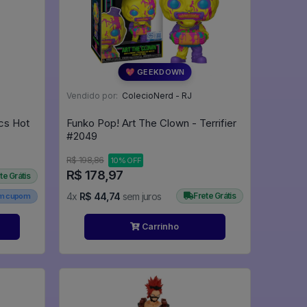
💖 GEEKDOWN
Vendido por:
ColecioNerd - RJ
cs Hot
Funko Pop! Art The Clown - Terrifier
#2049
R$ 198,86
10% OFF
R$ 178,97
te Grátis
4x
R$ 44,74
sem juros
Frete Grátis
em cupom
Carrinho