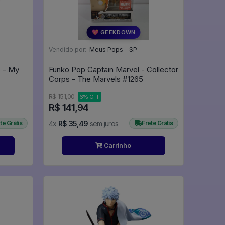
💖 GEEKDOWN
Vendido por:
Meus Pops - SP
e - My
Funko Pop Captain Marvel - Collector
Corps - The Marvels #1265
R$ 151,00
6% OFF
R$ 141,94
te Grátis
4x
R$ 35,49
sem juros
Frete Grátis
Carrinho