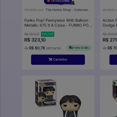
💖 GEEKDOWN
Vendido por:
The Horror Shop - Colecionáveis - MG
Vendido 
Funko Pop! Pennywise With Balloon
Action 
Metallic 475 It A Coisa - FUNKO POP
Dodge 
#475
R$ 359,00
R$ 399,9
10% OFF
R$ 323,10
R$ 27
4x
R$ 80,78
sem juros
Frete Grátis
4x
R$ 7
Carrinho