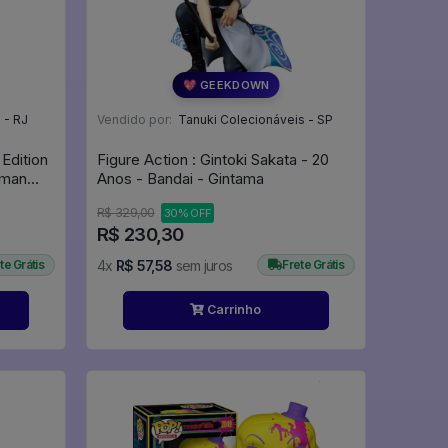
💖 GEEKDOWN
 - RJ
Vendido por:
Tanuki Colecionáveis - SP
Edition
Figure Action : Gintoki Sakata - 20
rman
Anos - Bandai - Gintama
R$ 329,00
30% OFF
R$ 230,30
te Grátis
4x
R$ 57,58
sem juros
Frete Grátis
Carrinho