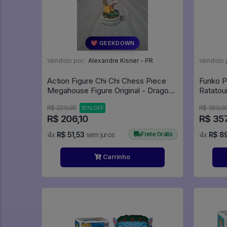
💖 GEEKDOWN
Vendido por:
Alexandre Kisner - PR
Vendido 
Action Figure Chi Chi Chess Piece
Funko P
Megahouse Figure Original - Dragon
Ball
R$ 229,00
R$ 380,0
10% OFF
R$ 206,10
R$ 35
4x
R$ 51,53
sem juros
Frete Grátis
4x
R$ 8
Carrinho