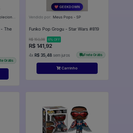
💖 GEEKDOWN
áveis - MG
Vendido por:
Meus Pops - SP
 - The
Funko Pop Grogu - Star Wars #819
R$ 150,98
6% OFF
R$ 141,92
4x
R$ 35,48
sem juros
Frete Grátis
te Grátis
Carrinho