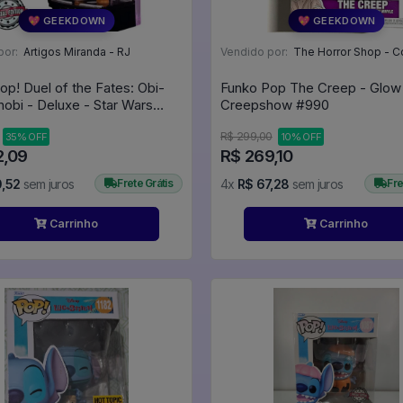
💖 GEEKDOWN
💖 GEEKDOWN
por:
Artigos Miranda - RJ
Vendido por:
The Horror Shop - Colecion
op! Duel of the Fates: Obi-
Funko Pop The Creep - Glow
obi - Deluxe - Star Wars
Creepshow #990
R$ 299,00
35% OFF
10% OFF
2,09
R$ 269,10
0,52
sem juros
Frete Grátis
4x
R$ 67,28
sem juros
Fre
Carrinho
Carrinho