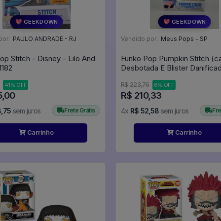
💖 GEEKDOWN
💖 GEEKDOWN
por:
PAULO ANDRADE - RJ
Vendido por:
Meus Pops - SP
op Stitch - Disney - Lilo And
Funko Pop Pumpkin Stitch (c
tch #1182
Desbotada E Blister Danificad
Lilo & Stitch #1087
R$ 223,76
41% OFF
6% OFF
5,00
R$ 210,33
8,75
sem juros
Frete Grátis
4x
R$ 52,58
sem juros
Fre
Carrinho
Carrinho