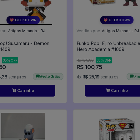
💖 GEEKDOWN
💖 GEEKDOWN
por:
Artigos Miranda - RJ
Vendido por:
Artigos Miranda - RJ
Pop! Susamaru - Demon
Funko Pop! Eijiro Unbreakabl
ayer #1409
Hero Academia #1009
R$ 155,00
35% OFF
35% OFF
,50
R$ 100,75
4,38
sem juros
Frete Grátis
4x
R$ 25,19
sem juros
Fre
Carrinho
Carrinho