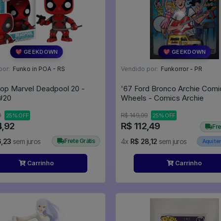
💖 GEEKDOWN
💖 GEEKDOWN
por:
Funko in POA - RS
Vendido por:
Funkorror - PR
op Marvel Deadpool 20 -
'67 Ford Bronco Archie Comi
arvel #20
Wheels - Comics Archie
9
R$ 149,99
25% OFF
25% OFF
4,92
R$ 112,49
Fre
6,23
sem juros
Frete Grátis
4x
R$ 28,12
sem juros
Aqui t
Carrinho
Carrinho