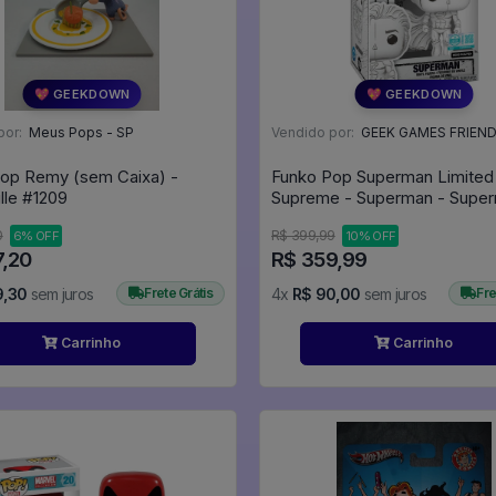
💖 GEEKDOWN
💖 GEEKDOWN
por:
Meus Pops - SP
Vendido por:
GEEK GAMES FRIEND
op Remy (sem Caixa) -
Funko Pop Superman Limited 
Ratatouille #1209
Supreme - Superman - Supe
#576
0
R$ 399,99
6% OFF
10% OFF
7,20
R$ 359,99
9,30
sem juros
Frete Grátis
4x
R$ 90,00
sem juros
Fre
Carrinho
Carrinho