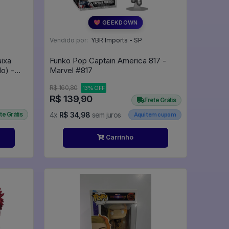
💖 GEEKDOWN
Vendido por:
YBR Imports - SP
aixa
Funko Pop Captain America 817 -
o) -
Marvel #817
R$ 160,80
13% OFF
R$ 139,90
Frete Grátis
te Grátis
4x
R$ 34,98
sem juros
Aqui tem cupom
Carrinho