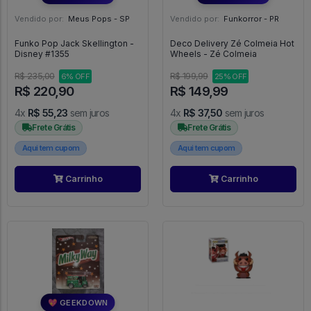
Vendido por:
Meus Pops - SP
Vendido por:
Funkorror - PR
Funko Pop Jack Skellington -
Deco Delivery Zé Colmeia Hot
Disney #1355
Wheels - Zé Colmeia
R$ 235,00
R$ 199,99
6% OFF
25% OFF
R$ 220,90
R$ 149,99
4x
R$ 55,23
sem juros
4x
R$ 37,50
sem juros
Frete Grátis
Frete Grátis
Aqui tem cupom
Aqui tem cupom
Carrinho
Carrinho
💖 GEEKDOWN