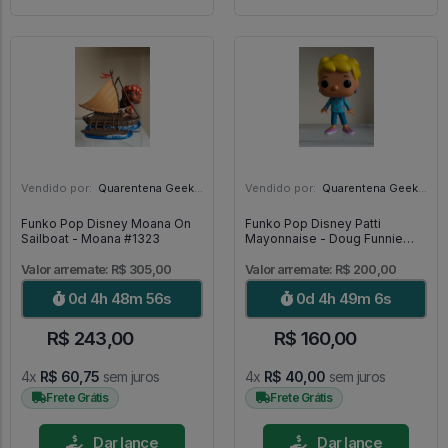
Vendido por:
Quarentena Geek Store - SP
Vendido por:
Quarentena Geek Store - SP
Funko Pop Disney Moana On
Funko Pop Disney Patti
Sailboat - Moana #1323
Mayonnaise - Doug Funnie
#411
Valor arremate: R$ 305,00
Valor arremate: R$ 200,00
0d 4h 48m 55s
0d 4h 49m 5s
R$ 243,00
R$ 160,00
4x
R$ 60,75
sem juros
4x
R$ 40,00
sem juros
Frete Grátis
Frete Grátis
Dar lance
Dar lance