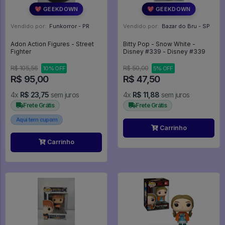
💖 GEEKDOWN
💖 GEEKDOWN
Vendido por:
Funkorror - PR
Vendido por:
Bazar do Bru - SP
Adon Action Figures - Street
Bitty Pop - Snow White -
Fighter
Disney #339 - Disney #339
R$ 105,56
R$ 50,00
10% OFF
5% OFF
R$ 95,00
R$ 47,50
4x
R$ 23,75
sem juros
4x
R$ 11,88
sem juros
Frete Grátis
Frete Grátis
Aqui tem cupom
Carrinho
Carrinho