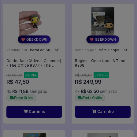
💖 GEEKDOWN
💖 GEEKDOWN
Vendido por:
Bazar do Bru - SP
Vendido por:
Márcia pops - RJ
Goldenface (Advent Calendar)
Regina - Once Upon A Time
- The Office #877 - The
#268
Office #877
R$ 50,00
R$ 396,81
5% OFF
37% OFF
R$ 47,50
R$ 249,99
4x
R$ 11,88
sem juros
4x
R$ 62,50
sem juros
Frete Grátis
Frete Grátis
Carrinho
Carrinho