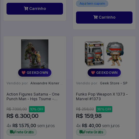
Aqui tem cupom
Carrinho
Carrinho
💖 GEEKDOWN
💖 GEEKDOWN
Vendido por:
Alexandre Kisner - PR
Vendido por:
Geek Store - SP
Action Figures Saitama - One
Funko Pop Weapon X 1373 -
Punch Man - Hqs Tsume -
Marvel #1373
Parte 1 - One Punch Man
R$ 7.000,00
R$ 258,03
10% OFF
38% OFF
R$ 6.300,00
R$ 159,98
4x
R$ 1.575,00
sem juros
4x
R$ 40,00
sem juros
Frete Grátis
Frete Grátis