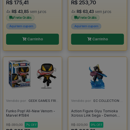
R$ 175,41
R$ 253,70
4x
R$ 43,85
sem juros
4x
R$ 63,43
sem juros
Frete Grátis
Frete Grátis
Aqui tem cupom
Aqui tem cupom
Carrinho
Carrinho
Vendido por:
GEEK GAMES FRIEND - RJ
Vendido por:
EC COLLECTION - SP
Funko Pop! All-New Venom -
Action Figure Giyu Tomioka
Marvel #1584
Xcross Link Sega - Demon
Slayer - Demon Slayer
R$ 389,00
R$ 329,90
7% OFF
9% OFF