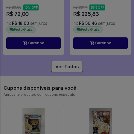
#1091
R$ 80,00
R$ 301,11
10% OFF
25% OFF
R$ 72,00
R$ 225,83
4x
R$ 18,00
sem juros
4x
R$ 56,46
sem juros
Frete Grátis
Frete Grátis
Carrinho
Carrinho
Ver Todos
Cupons disponíveis para você
Aproveite produtos com cupons especiais