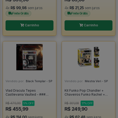
4x
R$ 99,98
sem juros
4x
R$ 21,25
sem juros
Frete Grátis
Frete Grátis
Carrinho
Carrinho
Vendido por:
Black Templar - SP
Vendido por:
Mestra Veri - SP
Vlad Dracula Tepes
Kit Funko Pop Chandler +
Castlevania Vaulted - ###
Chaveiros Funko Rachel +
#582
Mônica - Friends #1276
R$ 479,99
R$ 301,08
5% OFF
17% OFF
R$ 455,99
R$ 249,90
4x
R$ 114,00
sem juros
4x
R$ 62,48
sem juros