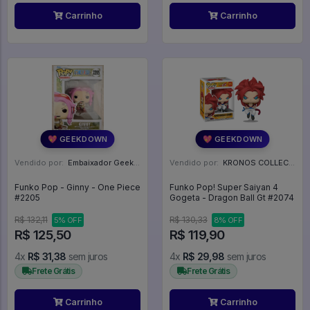
Carrinho
Carrinho
💖 GEEKDOWN
💖 GEEKDOWN
Vendido por:
Embaixador Geek - SP
Vendido por:
KRONOS COLLECTIONS - PR
Funko Pop - Ginny - One Piece
Funko Pop! Super Saiyan 4
#2205
Gogeta - Dragon Ball Gt #2074
R$ 132,11
R$ 130,33
5% OFF
8% OFF
R$ 125,50
R$ 119,90
4x
R$ 31,38
sem juros
4x
R$ 29,98
sem juros
Frete Grátis
Frete Grátis
Carrinho
Carrinho