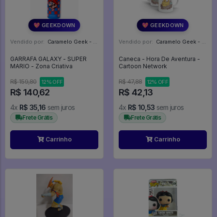
💖 GEEKDOWN
💖 GEEKDOWN
Vendido por:
Caramelo Geek - DF
Vendido por:
Caramelo Geek - DF
GARRAFA GALAXY - SUPER
Caneca - Hora De Aventura -
MARIO - Zona Criativa
Cartoon Network
R$ 159,80
R$ 47,88
12% OFF
12% OFF
R$ 140,62
R$ 42,13
4x
R$ 35,16
sem juros
4x
R$ 10,53
sem juros
Frete Grátis
Frete Grátis
Carrinho
Carrinho