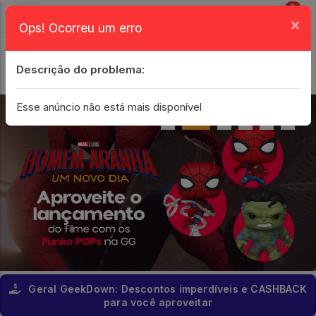
0
×
Ops! Ocorreu um erro
Login
| Entrar
Descrição do problema:
Minha Conta
Esse anúncio não está mais disponível
Geral GeekDown: Descontos imperdíveis e CASHBACK
para você aproveitar