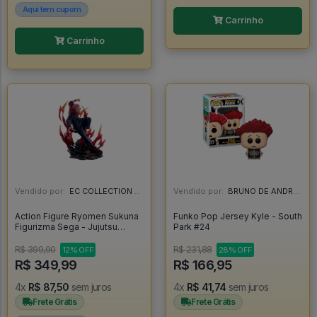
Aqui tem cupom
Carrinho
Carrinho
Vendido por:
EC COLLECTION - SP
Vendido por:
BRUNO DE ANDRADE CLEMENTE - SC
Action Figure Ryomen Sukuna
Funko Pop Jersey Kyle - South
Figurizma Sega - Jujutsu
Park #24
Kaisen - Jujutsu Kaisen
R$ 399,90
R$ 231,88
12% OFF
28% OFF
R$ 349,99
R$ 166,95
4x
R$ 87,50
sem juros
4x
R$ 41,74
sem juros
Frete Grátis
Frete Grátis