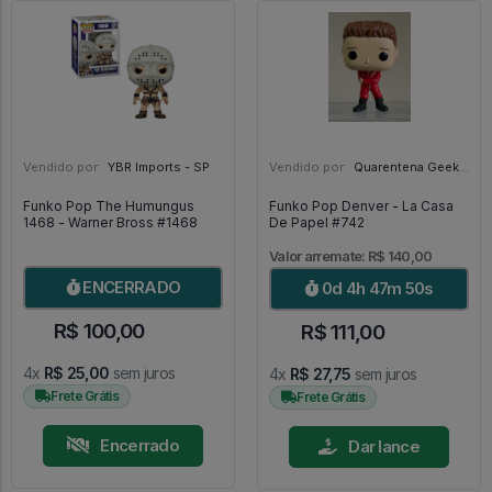
Vendido por:
YBR Imports - SP
Vendido por:
Quarentena Geek Store - SP
Funko Pop The Humungus
Funko Pop Denver - La Casa
1468 - Warner Bross #1468
De Papel #742
Valor arremate: R$ 140,00
ENCERRADO
0d 4h 47m 49s
R$ 100,00
R$ 111,00
4x
R$ 25,00
sem juros
4x
R$ 27,75
sem juros
Frete Grátis
Frete Grátis
Encerrado
Dar lance