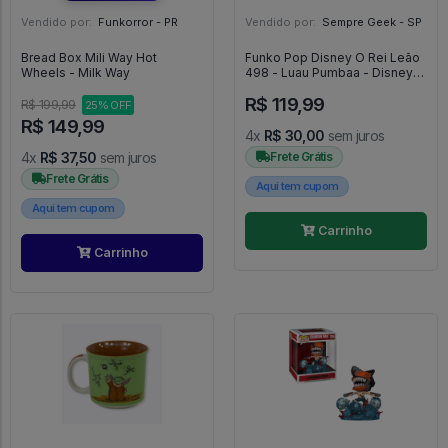
Vendido por:
Funkorror - PR
Vendido por:
Sempre Geek - SP
Bread Box Mili Way Hot
Funko Pop Disney O Rei Leão
Wheels - Milk Way
498 - Luau Pumbaa - Disney
#498
R$ 119,99
R$ 199,99
25% OFF
R$ 149,99
4x
R$ 30,00
sem juros
4x
R$ 37,50
sem juros
Frete Grátis
Frete Grátis
Aqui tem cupom
Aqui tem cupom
Carrinho
Carrinho