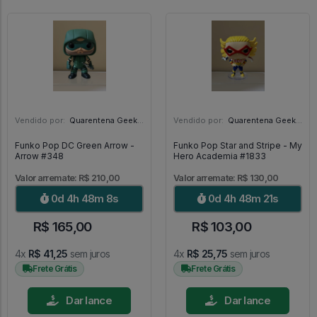
Vendido por:
Quarentena Geek Store - SP
Vendido por:
Quarentena Geek Store - SP
Funko Pop DC Green Arrow -
Funko Pop Star and Stripe - My
Arrow #348
Hero Academia #1833
Valor arremate: R$ 210,00
Valor arremate: R$ 130,00
0d 4h 48m 7s
0d 4h 48m 20s
R$ 165,00
R$ 103,00
4x
R$ 41,25
sem juros
4x
R$ 25,75
sem juros
Frete Grátis
Frete Grátis
Dar lance
Dar lance