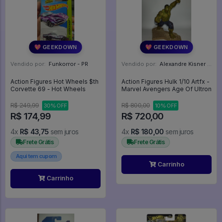
💖 GEEKDOWN
💖 GEEKDOWN
Vendido por:
Funkorror - PR
Vendido por:
Alexandre Kisner - PR
Action Figures Hot Wheels $th
Action Figures Hulk 1/10 Artfx -
Corvette 69 - Hot Wheels
Marvel Avengers Age Of Ultron
R$ 249,99
R$ 800,00
30% OFF
10% OFF
R$ 174,99
R$ 720,00
4x
R$ 43,75
sem juros
4x
R$ 180,00
sem juros
Frete Grátis
Frete Grátis
Aqui tem cupom
Carrinho
Carrinho