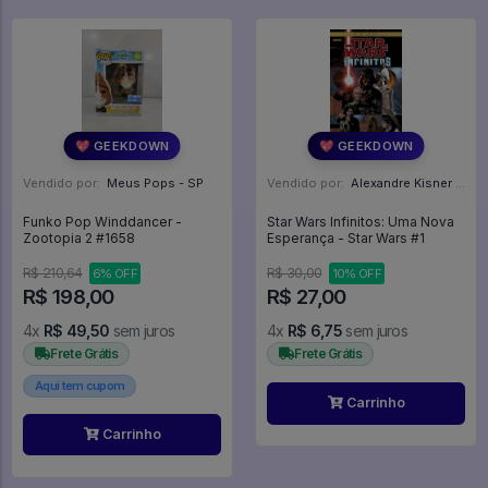
💖 GEEKDOWN
💖 GEEKDOWN
Vendido por:
Meus Pops - SP
Vendido por:
Alexandre Kisner - PR
Funko Pop Winddancer -
Star Wars Infinitos: Uma Nova
Zootopia 2 #1658
Esperança - Star Wars #1
R$ 210,64
R$ 30,00
6% OFF
10% OFF
R$ 198,00
R$ 27,00
4x
R$ 49,50
sem juros
4x
R$ 6,75
sem juros
Frete Grátis
Frete Grátis
Aqui tem cupom
Carrinho
Carrinho