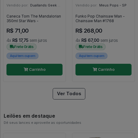
Vendido por:
Duallands Geek Store - RS
Vendido por:
Meus Pops - SP
Caneca Tom The Mandalorian
Funko Pop Chainsaw Man -
350ml Star Wars -
Chainsaw Man #1768
R$ 71,00
R$ 268,00
4x
R$ 17,75
sem juros
4x
R$ 67,00
sem juros
Frete Grátis
Frete Grátis
Aqui tem cupom
Aqui tem cupom
Carrinho
Carrinho
Ver Todos
Leilões em destaque
Dê seus lances e aproveite as oportunidades