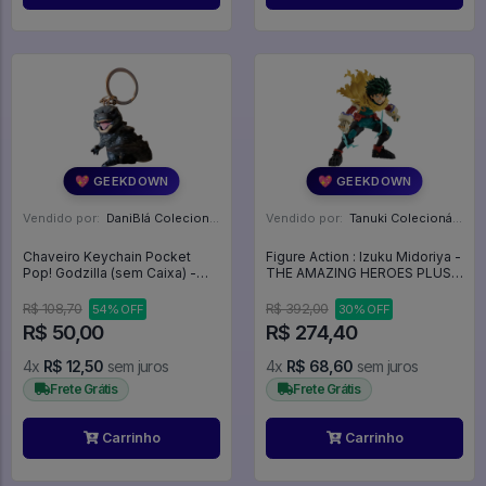
💖 GEEKDOWN
💖 GEEKDOWN
Vendido por:
DaniBlá Colecionáveis - SP
Vendido por:
Tanuki Colecionáveis - SP
Chaveiro Keychain Pocket
Figure Action : Izuku Midoriya -
Pop! Godzilla (sem Caixa) -
THE AMAZING HEROES PLUS 2
Godzilla Vs Kong
- My Hero Academia
R$ 108,70
R$ 392,00
54% OFF
30% OFF
R$ 50,00
R$ 274,40
4x
R$ 12,50
sem juros
4x
R$ 68,60
sem juros
Frete Grátis
Frete Grátis
Carrinho
Carrinho