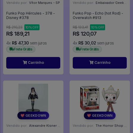
Vendido por:
Vítor Marques - SP
Vendido por:
Embaixador Geek - SP
Funko Pop Hércules - 378 -
Funko Pop - Echo (hot Rod) -
Disney #378
Overwatch #913
R$ 210,23
R$ 133,41
10% OFF
10% OFF
R$ 189,21
R$ 120,07
4x
R$ 47,30
sem juros
4x
R$ 30,02
sem juros
Frete Grátis
Frete Grátis
Carrinho
Carrinho
💖 GEEKDOWN
💖 GEEKDOWN
Vendido por:
Alexandre Kisner - PR
Vendido por:
The Horror Shop - Colecionáveis - MG