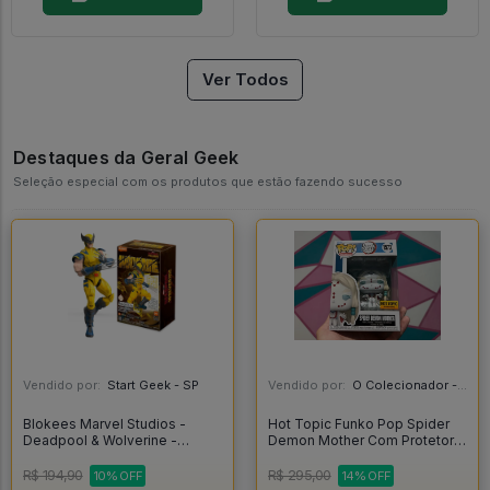
Ver Todos
Destaques da Geral Geek
Seleção especial com os produtos que estão fazendo sucesso
Vendido por:
Start Geek - SP
Vendido por:
O Colecionador - SP
Blokees Marvel Studios -
Hot Topic Funko Pop Spider
Deadpool & Wolverine -
Demon Mother Com Protetor -
Wolverine - Blokees
Demon Slayer #1573
R$ 194,90
R$ 295,00
10% OFF
14% OFF