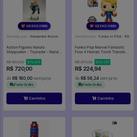
💖 GEEKDOWN
💖 GEEKDOWN
Vendido por:
Alexandre Kisner - PR
Vendido por:
Funko in POA - RS
Action Figures Naruto
Funko Pop Marvel Fantastic
Shippuden - Tsunade - Naruto
Four 4 Human Torch Transition
Gals (megahouse) - Naruto
*ex* 569 - Marvel #569
R$ 800,00
R$ 299,92
10% OFF
25% OFF
R$ 720,00
R$ 224,94
4x
R$ 180,00
sem juros
4x
R$ 56,24
sem juros
Frete Grátis
Frete Grátis
Carrinho
Carrinho