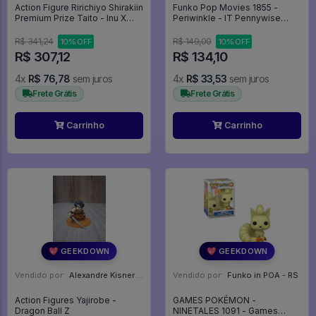
Action Figure Ririchiyo Shirakiin
Funko Pop Movies 1855 -
Premium Prize Taito - Inu X
Periwinkle - IT Pennywise
Boku SS
#1855
R$ 341,24
R$ 149,00
10% OFF
10% OFF
R$ 307,12
R$ 134,10
4x
R$ 76,78
sem juros
4x
R$ 33,53
sem juros
Frete Grátis
Frete Grátis
Carrinho
Carrinho
💖 GEEKDOWN
💖 GEEKDOWN
Vendido por:
Alexandre Kisner - PR
Vendido por:
Funko in POA - RS
Action Figures Yajirobe -
GAMES POKÉMON -
Dragon Ball Z
NINETALES 1091 - Games