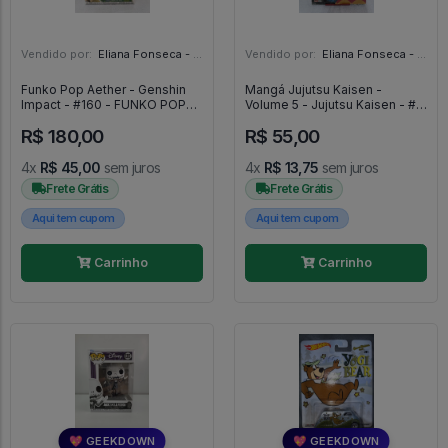
Vendido por:
Eliana Fonseca - SP
Vendido por:
Eliana Fonseca - SP
Funko Pop Aether - Genshin
Mangá Jujutsu Kaisen -
Impact - #160 - FUNKO POP
Volume 5 - Jujutsu Kaisen - #5
#160
- Panini #5
R$ 180,00
R$ 55,00
4x
R$ 45,00
sem juros
4x
R$ 13,75
sem juros
Frete Grátis
Frete Grátis
Aqui tem cupom
Aqui tem cupom
Carrinho
Carrinho
💖 GEEKDOWN
💖 GEEKDOWN