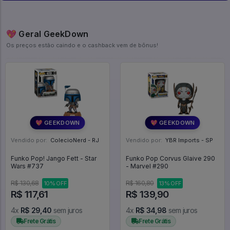
💖 Geral GeekDown
Os preços estão caindo e o cashback vem de bônus!
💖 GEEKDOWN
💖 GEEKDOWN
Vendido por:
ColecioNerd - RJ
Vendido por:
YBR Imports - SP
Funko Pop! Jango Fett - Star
Funko Pop Corvus Glaive 290
Wars #737
- Marvel #290
R$ 130,68
R$ 160,80
10% OFF
13% OFF
R$ 117,61
R$ 139,90
4x
R$ 29,40
sem juros
4x
R$ 34,98
sem juros
Frete Grátis
Frete Grátis