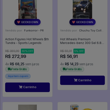
💖 GEEKDOWN
💖 GEEKDOWN
Vendido por:
Funkorror - PR
Vendido por:
Chuchu Toy Collection - SP
Action Figures Hot Wheels $th
Hot Wheels Premium
Tundra - Sports Legends
Mercedes-benz 300 Sel 6.8
Amg Preto -
R$ 389,99
R$ 59,91
30% OFF
5% OFF
R$ 272,99
R$ 56,91
4x
R$ 68,25
sem juros
4x
R$ 14,23
sem juros
Frete Grátis
Frete Grátis
Aqui tem cupom
Carrinho
Carrinho