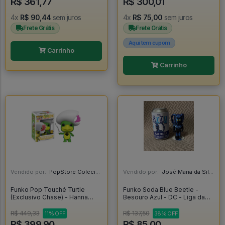
R$ 361,77
R$ 300,01
4x
R$ 90,44
sem juros
4x
R$ 75,00
sem juros
Frete Grátis
Frete Grátis
Aqui tem cupom
Carrinho
Carrinho
Vendido por:
PopStore Colecionáveis - MG
Vendido por:
José Maria da Silva Junior - AL
Funko Pop Touché Turtle
Funko Soda Blue Beetle -
(Exclusivo Chase) - Hanna
Besouro Azul - DC - Liga da
Barbera #170
Justiça - Blue Beetle
R$ 449,33
R$ 137,50
11% OFF
38% OFF
R$ 399,90
R$ 85,00