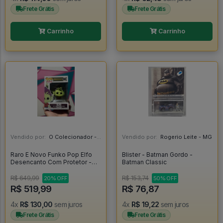
Frete Grátis
Frete Grátis
Carrinho
Carrinho
Vendido por:
O Colecionador - SP
Vendido por:
Rogerio Leite - MG
Raro E Novo Funko Pop Elfo
Blister - Batman Gordo -
Desencanto Com Protetor -
Batman Classic
Disenchantment #593
R$ 649,99
R$ 153,74
20% OFF
50% OFF
R$ 519,99
R$ 76,87
4x
R$ 130,00
sem juros
4x
R$ 19,22
sem juros
Frete Grátis
Frete Grátis