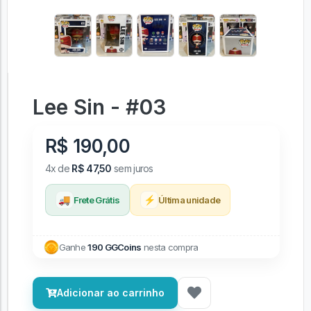
Lee Sin - #03
R$ 190,00
4x de
R$ 47,50
sem juros
🚚
⚡
Frete Grátis
Última unidade
Ganhe
190 GGCoins
nesta compra
Adicionar ao carrinho