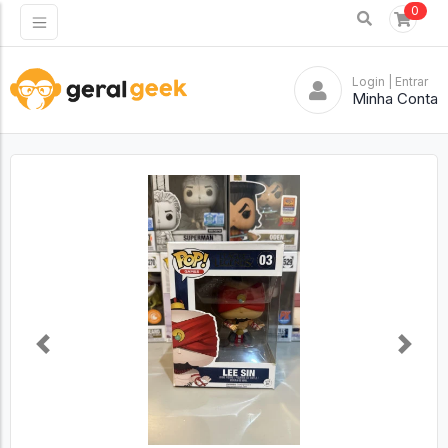
0
Login
| Entrar
Minha Conta
Previous
Next