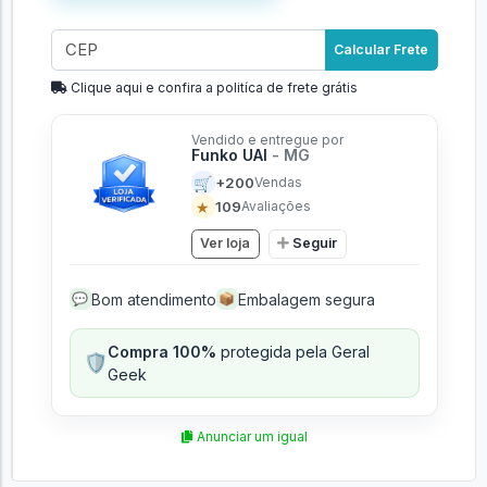
Calcular Frete
Clique aqui e confira a politíca de frete grátis
Vendido e entregue por
Funko UAI
- MG
🛒
+200
Vendas
★
109
Avaliações
Ver loja
Seguir
Bom atendimento
Embalagem segura
💬
📦
Compra 100%
protegida pela Geral
🛡️
Geek
Anunciar um igual