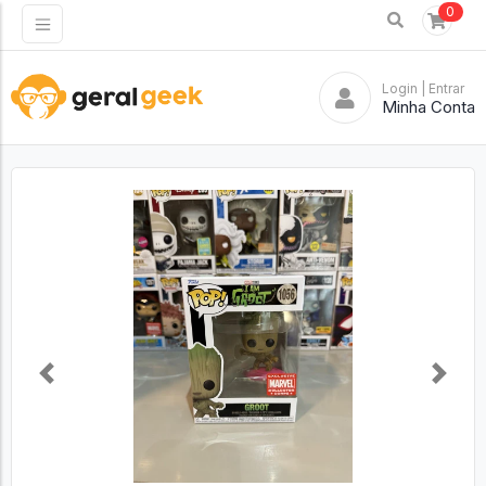
0
Login
| Entrar
Minha Conta
Previous
Next