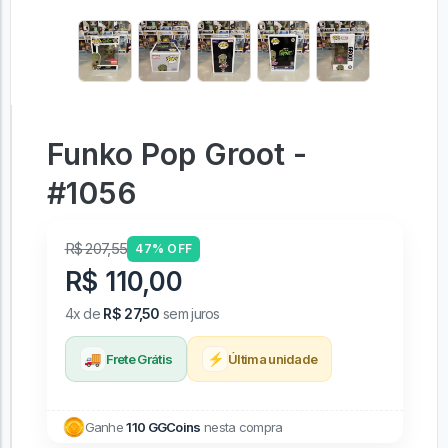
Funko Pop Groot -
#1056
R$ 207,55
47% OFF
R$ 110,00
4x de
R$ 27,50
sem juros
🚚
⚡
Frete Grátis
Última unidade
Ganhe
110 GGCoins
nesta compra