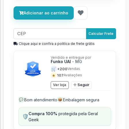
Adicionar ao carrinho
Calcular Frete
Clique aqui e confira a politíca de frete grátis
Vendido e entregue por
Funko UAI
- MG
🛒
+200
Vendas
★
107
Avaliações
Ver loja
Seguir
Bom atendimento
Embalagem segura
💬
📦
Compra 100%
protegida pela Geral
🛡️
Geek