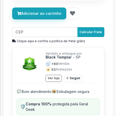
Adicionar ao carrinho
Calcular Frete
Clique aqui e confira a politíca de frete grátis
Vendido e entregue por
Black Templar
- SP
🛒
+60
Vendas
★
53
Avaliações
Ver loja
Seguir
Bom atendimento
Embalagem segura
💬
📦
Compra 100%
protegida pela Geral
🛡️
Geek