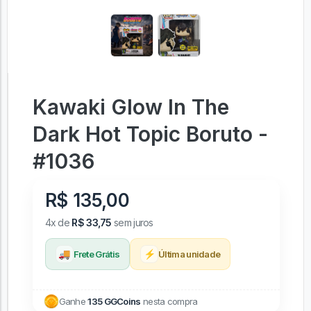
Kawaki Glow In The
Dark Hot Topic Boruto -
#1036
R$ 135,00
4x de
R$ 33,75
sem juros
🚚
⚡
Frete Grátis
Última unidade
Ganhe
135 GGCoins
nesta compra