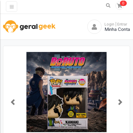
0
Login
| Entrar
Minha Conta
Previous
Next