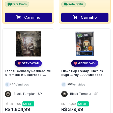
Frete Grátis
Frete Grátis
Carrinho
Carrinho
💖 GEEKDOWN
💖 GEEKDOWN
Leon S. Kennedy Resident Evil
Funko Pop Freddy Funko as
4 Remake 1/12 (lacrado) -
Bugs Bunny 3000 unidades -
Steelback Beast - Patriot
Looney Tunes Digital NFT -
Studio - ###
### #98
🛒
🛒
+60
+60
Vendidos
Vendidos
Black Templar - SP
Black Templar - SP
R$ 1.899,99
R$ 399,99
5% OFF
5% OFF
R$ 1.804,99
R$ 379,99