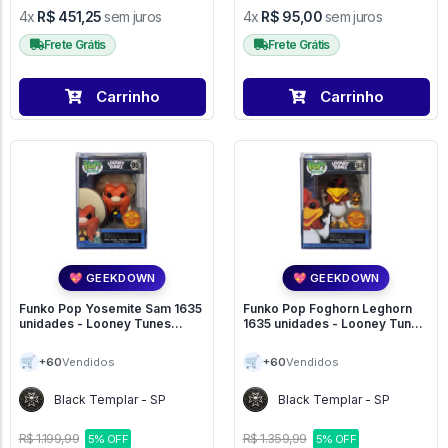
4x
R$ 451,25
sem juros
4x
R$ 95,00
sem juros
Frete Grátis
Frete Grátis
Carrinho
Carrinho
💖 GEEKDOWN
💖 GEEKDOWN
Funko Pop Yosemite Sam 1635
Funko Pop Foghorn Leghorn
unidades - Looney Tunes
1635 unidades - Looney Tunes
Digital NFT - ### #95
Digital NFT - ### #94
🛒
🛒
+60
+60
Vendidos
Vendidos
Black Templar - SP
Black Templar - SP
R$ 1.199,99
R$ 1.359,99
5% OFF
5% OFF