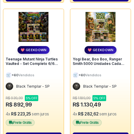
💖 GEEKDOWN
💖 GEEKDOWN
Teenage Mutant Ninja Turtles
Yogi Bear, Boo Boo, Ranger
Vaulted - Set Completo 6/6
Smith 5000 Unidades Cada
#60
Vaulted - ### #187
🛒
🛒
+60
+60
Vendidos
Vendidos
Black Templar - SP
Black Templar - SP
R$ 939,99
R$ 1.189,99
5% OFF
5% OFF
R$ 892,99
R$ 1.130,49
4x
R$ 223,25
sem juros
4x
R$ 282,62
sem juros
Frete Grátis
Frete Grátis