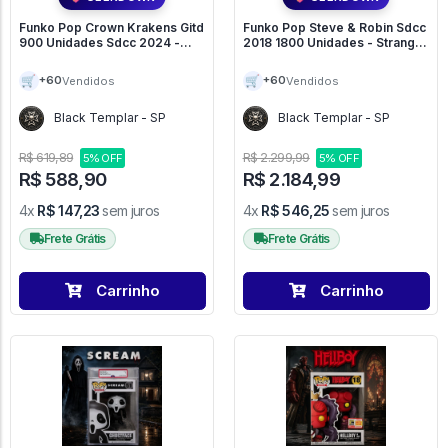
Funko Pop Crown Krakens Gitd
Funko Pop Steve & Robin Sdcc
900 Unidades Sdcc 2024 -
2018 1800 Unidades - Stranger
Freddy's Funtastic Voyage #52
Things #675
🛒
🛒
+60
+60
Vendidos
Vendidos
Black Templar - SP
Black Templar - SP
R$ 619,89
R$ 2.299,99
5% OFF
5% OFF
R$ 588,90
R$ 2.184,99
4x
R$ 147,23
sem juros
4x
R$ 546,25
sem juros
Frete Grátis
Frete Grátis
Carrinho
Carrinho