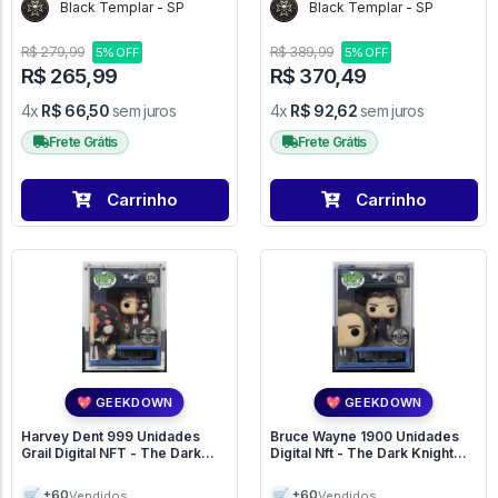
Black Templar - SP
Black Templar - SP
R$ 279,99
R$ 389,99
5% OFF
5% OFF
R$ 265,99
R$ 370,49
4x
R$ 66,50
sem juros
4x
R$ 92,62
sem juros
Frete Grátis
Frete Grátis
Carrinho
Carrinho
💖 GEEKDOWN
💖 GEEKDOWN
Harvey Dent 999 Unidades
Bruce Wayne 1900 Unidades
Grail Digital NFT - The Dark
Digital Nft - The Dark Knight
Knight Trilogy - Batman #174
Trilogy - Batman #170
🛒
🛒
+60
+60
Vendidos
Vendidos