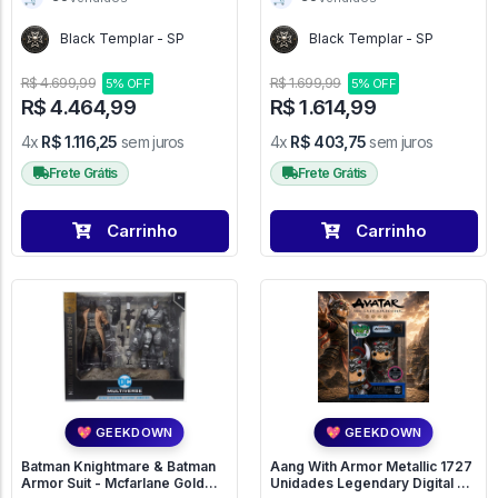
Black Templar - SP
Black Templar - SP
R$ 4.699,99
R$ 1.699,99
5% OFF
5% OFF
R$ 4.464,99
R$ 1.614,99
4x
R$ 1.116,25
sem juros
4x
R$ 403,75
sem juros
Frete Grátis
Frete Grátis
Carrinho
Carrinho
💖 GEEKDOWN
💖 GEEKDOWN
Batman Knightmare & Batman
Aang With Armor Metallic 1727
Armor Suit - Mcfarlane Gold
Unidades Legendary Digital Nft