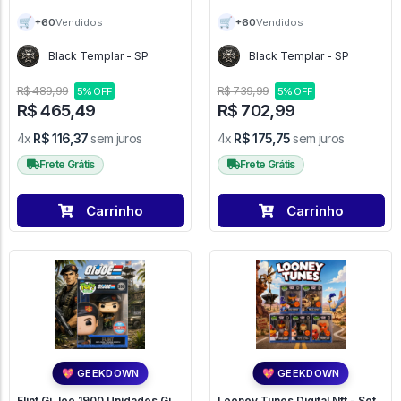
Label 2 Pack (28 Altura, 9
Avatar The Last Airbender -
Largura, 31 Comprimento) -
### #406
🛒
🛒
+60
+60
Vendidos
Vendidos
Batman
Black Templar - SP
Black Templar - SP
R$ 489,99
R$ 739,99
5% OFF
5% OFF
R$ 465,49
R$ 702,99
4x
R$ 116,37
sem juros
4x
R$ 175,75
sem juros
Frete Grátis
Frete Grátis
Carrinho
Carrinho
💖 GEEKDOWN
💖 GEEKDOWN
Flint Gi Joe 1900 Unidades Gi
Looney Tunes Digital Nft - Set