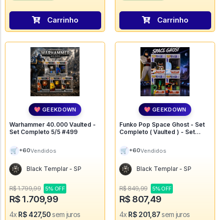
Carrinho
Carrinho
💖 GEEKDOWN
💖 GEEKDOWN
Warhammer 40.000 Vaulted -
Funko Pop Space Ghost - Set
Set Completo 5/5 #499
Completo ( Vaulted ) - Set
Completo 4/4 #122
🛒
🛒
+60
+60
Vendidos
Vendidos
Black Templar - SP
Black Templar - SP
R$ 1.799,99
R$ 849,99
5% OFF
5% OFF
R$ 1.709,99
R$ 807,49
4x
R$ 427,50
sem juros
4x
R$ 201,87
sem juros