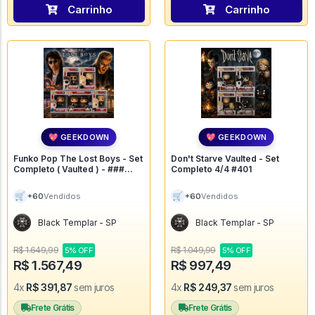
Carrinho
Carrinho
💖 GEEKDOWN
💖 GEEKDOWN
Funko Pop The Lost Boys - Set
Don't Starve Vaulted - Set
Completo ( Vaulted ) - ###
Completo 4/4 #401
#613
🛒
🛒
+60
+60
Vendidos
Vendidos
Black Templar - SP
Black Templar - SP
R$ 1.649,99
R$ 1.049,99
5% OFF
5% OFF
R$ 1.567,49
R$ 997,49
4x
R$ 391,87
sem juros
4x
R$ 249,37
sem juros
Frete Grátis
Frete Grátis