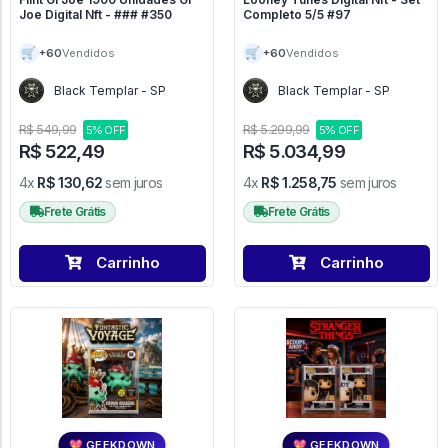
Joe Digital Nft - ### #350
Completo 5/5 #97
🛒
🛒
+60
+60
Vendidos
Vendidos
Black Templar - SP
Black Templar - SP
R$ 549,99
R$ 5.299,99
5% OFF
5% OFF
R$ 522,49
R$ 5.034,99
4x
R$ 130,62
sem juros
4x
R$ 1.258,75
sem juros
Frete Grátis
Frete Grátis
Carrinho
Carrinho
💖 GEEKDOWN
💖 GEEKDOWN