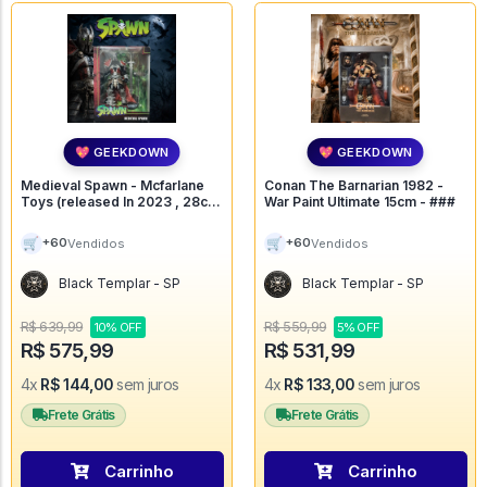
💖 GEEKDOWN
💖 GEEKDOWN
Medieval Spawn - Mcfarlane
Conan The Barnarian 1982 -
Toys (released In 2023 , 28cm
War Paint Ultimate 15cm - ###
Altura, 8cm Largura, 20cm
Comprimento) - ###
🛒
🛒
+60
+60
Vendidos
Vendidos
Black Templar - SP
Black Templar - SP
R$ 639,99
R$ 559,99
10% OFF
5% OFF
R$ 575,99
R$ 531,99
4x
R$ 144,00
sem juros
4x
R$ 133,00
sem juros
Frete Grátis
Frete Grátis
Carrinho
Carrinho