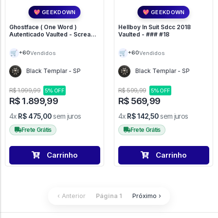
💖 GEEKDOWN
💖 GEEKDOWN
Ghostface ( One Word )
Hellboy In Suit Sdcc 2018
Autenticado Vaulted - Scream -
Vaulted - ### #18
### #51
🛒
🛒
+60
+60
Vendidos
Vendidos
Black Templar - SP
Black Templar - SP
R$ 1.999,99
R$ 599,99
5% OFF
5% OFF
R$ 1.899,99
R$ 569,99
4x
R$ 475,00
sem juros
4x
R$ 142,50
sem juros
Frete Grátis
Frete Grátis
Carrinho
Carrinho
‹ Anterior
Página 1
Próximo ›