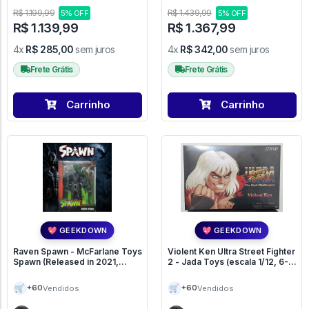
R$ 1.199,99
R$ 1.439,99
5% OFF
5% OFF
R$ 1.139,99
R$ 1.367,99
4x
R$ 285,00
sem juros
4x
R$ 342,00
sem juros
Frete Grátis
Frete Grátis
Carrinho
Carrinho
💖 GEEKDOWN
💖 GEEKDOWN
Raven Spawn - McFarlane Toys
Violent Ken Ultra Street Fighter
Spawn (Released in 2021,
2 - Jada Toys (escala 1/12, 6-
28cm altura, 8 largura, e 20 de
inch) - ###
comprimento) - ###
🛒
🛒
+60
+60
Vendidos
Vendidos