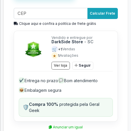
Calcular Frete
Clique aqui e confira a politíca de frete grátis
Vendido e entregue por
DarkSide Store
- SC
🛒
+1
Vendas
★
1
Avaliações
Ver loja
Seguir
Entrega no prazo
Bom atendimento
✔
💬
Embalagem segura
📦
Compra 100%
protegida pela Geral
🛡️
Geek
Anunciar um igual