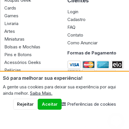
Clientes
Roupas Geek
Cards
Login
Games
Cadastro
Livraria
FAQ
Artes
Contato
Miniaturas
Como Anunciar
Bolsas e Mochilas
Formas de Pagamento
Pins e Botons
Acessórios Geeks
Pelúcias
Só para melhorar sua experiência!
Bonecas
A gente usa cookies para deixar sua experiência por aqui
ainda melhor.
Saiba Mais.
Rejeitar
Aceitar
Preferências de cookies
CNPJ n.º 30.220.458/0001-17 - GERAL GEEK PORTAL ELETRONICO
LTDA.
© 2026 Geral Geek
Termos de uso
Políticas