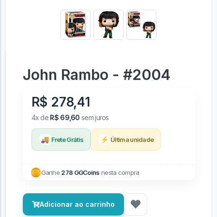
John Rambo - #2004
R$ 278,41
4x de
R$ 69,60
sem juros
🚚
⚡
Frete Grátis
Última unidade
Ganhe
278 GGCoins
nesta compra
Adicionar ao carrinho