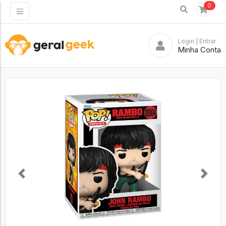
0
Login
| Entrar
Minha Conta
Previous
Next