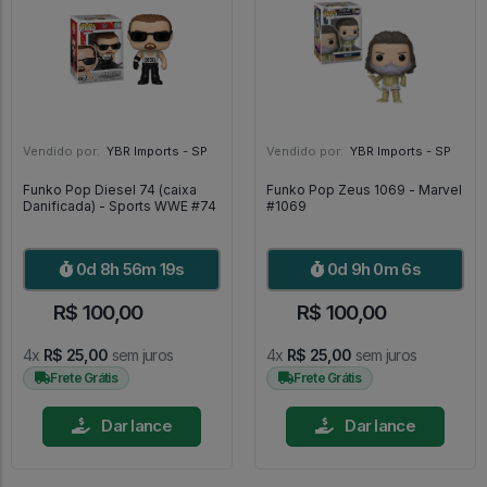
Vendido por:
YBR Imports - SP
Vendido por:
YBR Imports - SP
Funko Pop Diesel 74 (caixa
Funko Pop Zeus 1069 - Marvel
Danificada) - Sports WWE #74
#1069
0d 8h 56m 17s
0d 9h 0m 4s
R$ 100,00
R$ 100,00
4x
R$ 25,00
sem juros
4x
R$ 25,00
sem juros
Frete Grátis
Frete Grátis
Dar lance
Dar lance