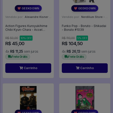
💖 GEEKDOWN
💖 GEEKDOWN
Vendido por:
Alexandre Kisner - PR
Vendido por:
Nerdilium Store - SP
Action Figures Kuroyukihime
Funko Pop - Boruto - Shikadai
Chibi Kyun-Chara - Accel
- Boruto #1039
World
R$ 50,00
R$ 110,00
10% OFF
5% OFF
R$ 45,00
R$ 104,50
4x
R$ 11,25
sem juros
4x
R$ 26,13
sem juros
Frete Grátis
Frete Grátis
Carrinho
Carrinho
💖 GEEKDOWN
💖 GEEKDOWN