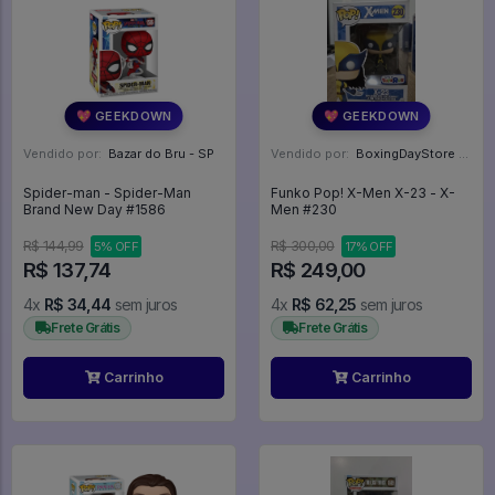
💖 GEEKDOWN
💖 GEEKDOWN
Vendido por:
Bazar do Bru - SP
Vendido por:
BoxingDayStore - GO
Spider-man - Spider-Man
Funko Pop! X-Men X-23 - X-
Brand New Day #1586
Men #230
R$ 144,99
R$ 300,00
5% OFF
17% OFF
R$ 137,74
R$ 249,00
4x
R$ 34,44
sem juros
4x
R$ 62,25
sem juros
Frete Grátis
Frete Grátis
Carrinho
Carrinho