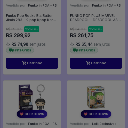
Vendido por:
Funko in POA - RS
Vendido por:
Funko in POA - RS
Funko Pop Rocks Bts Butter -
FUNKO POP PLUS MARVEL
Jimin 283 - K-pop Kpop Korea
DEADPOOL - DEADPOOL AS
- Rocks #283
LONG JOHN SILVER 1493 -
Marvel #1493
R$ 399,89
R$ 349,00
25% OFF
25% OFF
R$ 299,92
R$ 261,75
4x
R$ 74,98
sem juros
4x
R$ 65,44
sem juros
Frete Grátis
Frete Grátis
Carrinho
Carrinho
💖 GEEKDOWN
💖 GEEKDOWN
Vendido por:
Funko in POA - RS
Vendido por:
Lolk Exclusives - SP