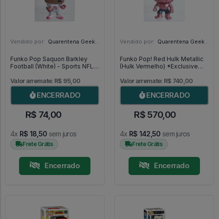
Vendido por:
Quarentena Geek Store - SP
Vendido por:
Quarentena Geek Store - SP
Funko Pop Saquon Barkley
Funko Pop! Red Hulk Metallic
Football (White) - Sports NFL
(Hulk Vermelho) *Exclusive
#118
SDCC 2013* MUITO RARO -
Marvel #31
Valor arremate: R$ 95,00
Valor arremate: R$ 740,00
ENCERRADO
ENCERRADO
R$ 74,00
R$ 570,00
4x
R$ 18,50
sem juros
4x
R$ 142,50
sem juros
Frete Grátis
Frete Grátis
Encerrado
Encerrado