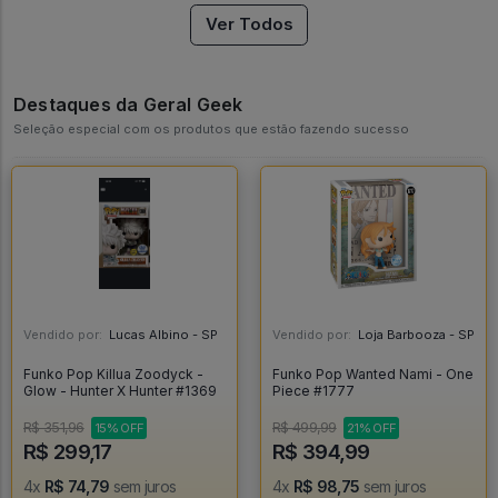
Ver Todos
Destaques da Geral Geek
Seleção especial com os produtos que estão fazendo sucesso
Vendido por:
Lucas Albino - SP
Vendido por:
Loja Barbooza - SP
Funko Pop Killua Zoodyck -
Funko Pop Wanted Nami - One
Glow - Hunter X Hunter #1369
Piece #1777
R$ 351,96
R$ 499,99
15% OFF
21% OFF
R$ 299,17
R$ 394,99
4x
R$ 74,79
sem juros
4x
R$ 98,75
sem juros