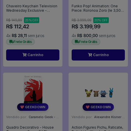
Chaveiro Keychain Television
Funko Pop! Animation: One
Wednesday Exclusive -
Piece: Roronoa Zoro (le 3,500)
Wednesday Addams (81863) -
(funko Royalty Edition) - One
Television
Piece #2178
R$ 149,89
R$ 3.999,99
25% OFF
20% OFF
R$ 112,42
R$ 3.199,99
4x
R$ 28,11
sem juros
4x
R$ 800,00
sem juros
Frete Grátis
Frete Grátis
Carrinho
Carrinho
💖 GEEKDOWN
💖 GEEKDOWN
Vendido por:
Caramelo Geek - DF
Vendido por:
Alexandre Kisner - PR
Quadro Decorativo - House
Action Figures Pichu, Raticate,