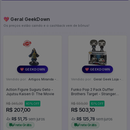
💖 Geral GeekDown
Os preços estão caindo e o cashback vem de bônus!
💖 GEEKDOWN
💖 GEEKDOWN
Vendido por:
Artigos Miranda - RJ
Vendido por:
Geral Geek Loja - SP
Action Figure Suguru Geto -
Funko Pop 2 Pack Duffer
Jujutsu Kaisen 0: The Movie
Brothers Target - Stranger
Things #02
R$ 345,00
R$ 559,00
40% OFF
10% OFF
R$ 207,00
R$ 503,10
4x
R$ 51,75
sem juros
4x
R$ 125,78
sem juros
Frete Grátis
Frete Grátis