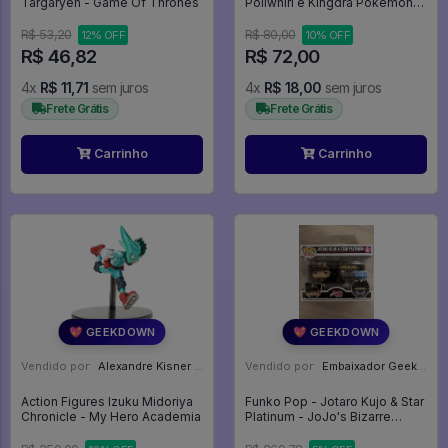
Targaryen - Game Of Thrones
Poliwhirl e Kingdra Pokemon
Finger Puppet - Pokemon
R$ 53,20
R$ 80,00
12% OFF
10% OFF
R$ 46,82
R$ 72,00
4x
R$ 11,71
sem juros
4x
R$ 18,00
sem juros
Frete Grátis
Frete Grátis
Carrinho
Carrinho
💖 GEEKDOWN
💖 GEEKDOWN
Vendido por:
Alexandre Kisner - PR
Vendido por:
Embaixador Geek - SP
Action Figures Izuku Midoriya
Funko Pop - Jotaro Kujo & Star
Chronicle - My Hero Academia
Platinum - JoJo's Bizarre
Adventure