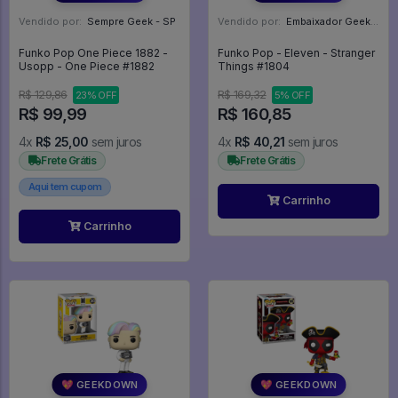
Vendido por:
Sempre Geek - SP
Vendido por:
Embaixador Geek - SP
Funko Pop One Piece 1882 -
Funko Pop - Eleven - Stranger
Usopp - One Piece #1882
Things #1804
R$ 129,86
R$ 169,32
23% OFF
5% OFF
R$ 99,99
R$ 160,85
4x
R$ 25,00
sem juros
4x
R$ 40,21
sem juros
Frete Grátis
Frete Grátis
Aqui tem cupom
Carrinho
Carrinho
💖 GEEKDOWN
💖 GEEKDOWN