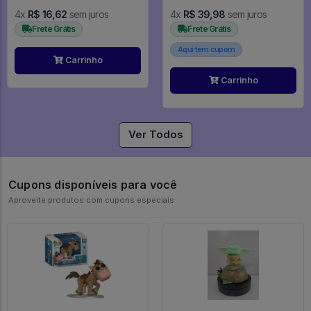
4x
R$ 16,62
sem juros
4x
R$ 39,98
sem juros
Frete Grátis
Frete Grátis
Aqui tem cupom
Carrinho
Carrinho
Ver Todos
Cupons disponíveis para você
Aproveite produtos com cupons especiais