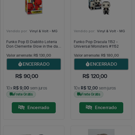
Vendido por:
Vinyl & Volt - MG
Vendido por:
Vinyl & Volt - MG
Funko Pop El Diablito Loteria
Funko Pop Dracula 1152 -
Don Clemente Glow in the dark
Universal Monsters #1152
03 [Special Edition] - Loteria
#03
Valor arremate: R$ 130,00
Valor arremate: R$ 180,00
ENCERRADO
ENCERRADO
R$ 90,00
R$ 120,00
10x
R$ 9,00
sem juros
10x
R$ 12,00
sem juros
Frete Grátis
Frete Grátis
Encerrado
Encerrado