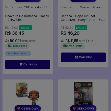
Vendido por:
YBR Imports - SP
Vendido por:
Caramelo Geek - DF
Chaveiro De Borracha Pikachu
Caneca E Copo Kit Shot -
- CHAVEIRO
CaldeirÃo - Harry Potter - Zona
Criativa
R$ 45,00
R$ 52,50
19% OFF
12% OFF
R$ 36,45
R$ 46,20
4x
R$ 9,11
sem juros
4x
R$ 11,55
sem juros
Frete Grátis
Frete Grátis
Aqui tem cupom
Carrinho
Carrinho
💖 GEEKDOWN
💖 GEEKDOWN