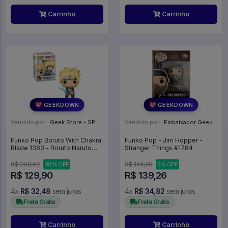
Carrinho
Carrinho
💖 GEEKDOWN
💖 GEEKDOWN
Vendido por:
Geek Store - SP
Vendido por:
Embaixador Geek - SP
Funko Pop Boruto With Chakra
Funko Pop - Jim Hopper -
Blade 1383 - Boruto Naruto
Stranger Things #1784
Next Generations #1383
R$ 209,52
R$ 146,59
38% OFF
5% OFF
R$ 129,90
R$ 139,26
4x
R$ 32,48
sem juros
4x
R$ 34,82
sem juros
Frete Grátis
Frete Grátis
Carrinho
Carrinho