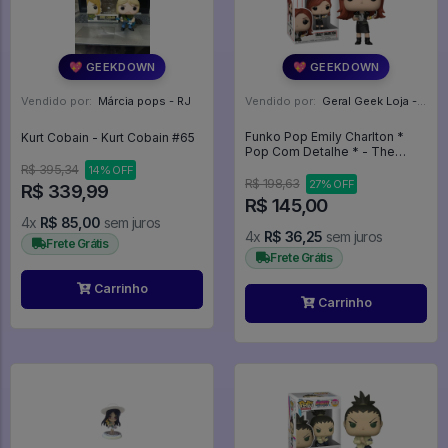
💖 GEEKDOWN
💖 GEEKDOWN
Vendido por:
Márcia pops - RJ
Vendido por:
Geral Geek Loja - SP
Funko Pop Emily Charlton *
Kurt Cobain - Kurt Cobain #65
Pop Com Detalhe * - The
Devil Wears Prada #2044
R$ 395,34
14% OFF
R$ 198,63
27% OFF
R$ 339,99
R$ 145,00
4x
R$ 85,00
sem juros
4x
R$ 36,25
sem juros
Frete Grátis
Frete Grátis
Carrinho
Carrinho