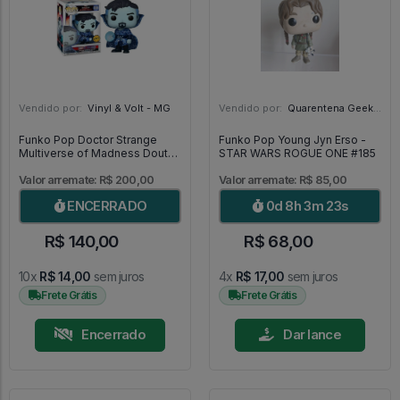
Vendido por:
Vinyl & Volt - MG
Vendido por:
Quarentena Geek Store - SP
Funko Pop Doctor Strange
Funko Pop Young Jyn Erso -
Multiverse of Madness Doutor
STAR WARS ROGUE ONE #185
Estranho Chase 1000 [Limited
Edition] - Doctor Strange
Valor arremate: R$ 200,00
Valor arremate: R$ 85,00
#1000
ENCERRADO
0d 8h 3m 21s
R$ 140,00
R$ 68,00
10x
R$ 14,00
sem juros
4x
R$ 17,00
sem juros
Frete Grátis
Frete Grátis
Encerrado
Dar lance