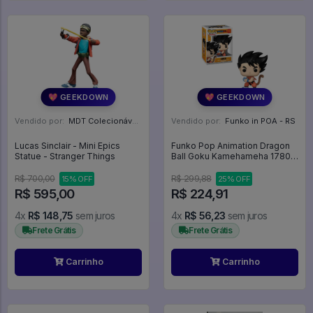
💖 GEEKDOWN
💖 GEEKDOWN
Vendido por:
MDT Colecionáveis - DF
Vendido por:
Funko in POA - RS
Lucas Sinclair - Mini Epics
Funko Pop Animation Dragon
Statue - Stranger Things
Ball Goku Kamehameha 1780 -
Animation #1780
R$ 700,00
R$ 299,88
15% OFF
25% OFF
R$ 595,00
R$ 224,91
4x
R$ 148,75
sem juros
4x
R$ 56,23
sem juros
Frete Grátis
Frete Grátis
Carrinho
Carrinho