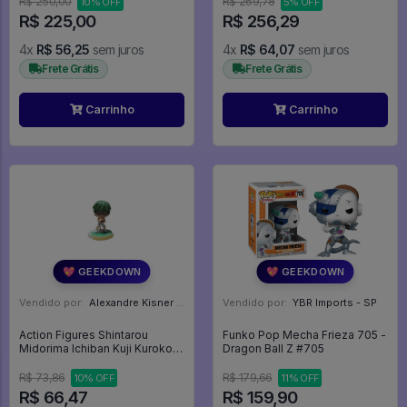
R$ 250,00
R$ 269,78
10% OFF
5% OFF
R$ 225,00
R$ 256,29
4x
R$ 56,25
sem juros
4x
R$ 64,07
sem juros
Frete Grátis
Frete Grátis
Carrinho
Carrinho
💖 GEEKDOWN
💖 GEEKDOWN
Vendido por:
Alexandre Kisner - PR
Vendido por:
YBR Imports - SP
Action Figures Shintarou
Funko Pop Mecha Frieza 705 -
Midorima Ichiban Kuji Kuroko
Dragon Ball Z #705
No Basket ~ Shoutoku &
Touou Gakuen - Kuroko No
R$ 73,86
R$ 179,66
10% OFF
11% OFF
Basket
R$ 66,47
R$ 159,90