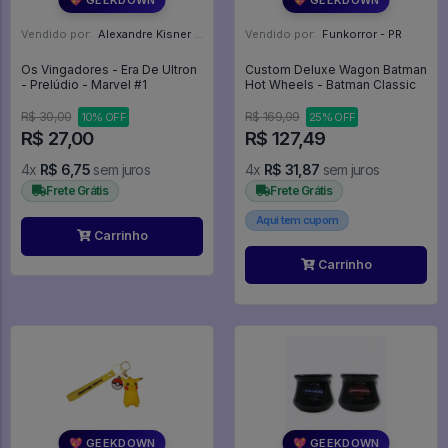
Vendido por:
Alexandre Kisner - PR
Vendido por:
Funkorror - PR
Os Vingadores - Era De Ultron
Custom Deluxe Wagon Batman
- Prelúdio - Marvel #1
Hot Wheels - Batman Classic
R$ 30,00
R$ 169,99
10% OFF
25% OFF
R$ 27,00
R$ 127,49
4x
R$ 6,75
sem juros
4x
R$ 31,87
sem juros
Frete Grátis
Frete Grátis
Aqui tem cupom
Carrinho
Carrinho
💖 GEEKDOWN
💖 GEEKDOWN