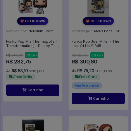
💖 GEEKDOWN
💖 GEEKDOWN
Vendido por:
Nerdilium Store - SP
Vendido por:
Meus Pops - SP
Funko Pop Mia Thermopolis (
Funko Pop Joel Miller - The
Transformation ) - Disney The
Last Of Us #1845
Princess Diaries #1732
R$ 245,00
R$ 320,00
5% OFF
6% OFF
R$ 232,75
R$ 300,80
4x
R$ 58,19
sem juros
4x
R$ 75,20
sem juros
Frete Grátis
Frete Grátis
Aqui tem cupom
Carrinho
Carrinho