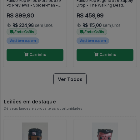
Funko Pop Miles Morales 529
Funko Pop Eugene 576 Supply
Px Previews - Spider-man -
Drop - The Walking Dead
Homem Aranha No
#576
R$ 899,90
R$ 459,99
Aranhaverso #529
4x
R$ 224,98
sem juros
4x
R$ 115,00
sem juros
Frete Grátis
Frete Grátis
Aqui tem cupom
Aqui tem cupom
Carrinho
Carrinho
Ver Todos
Leilões em destaque
Dê seus lances e aproveite as oportunidades