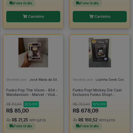
Frete Grátis
Frete Grátis
Carrinho
Carrinho
Vendido por:
José Maria da Silva Junior - AL
Vendido por:
Lojinha Geek Colecionáveis - DF
Funko Pop The Vision - 824 -
Funko Pop! Mickey Die Cast
Wandavision - Marvel - Visão -
Exclusivo Funko Shop!
Vingadores - Wandavision
(lacrado) - Mickey #07
#824
R$ 113,64
R$ 753,43
25% OFF
10% OFF
R$ 85,00
R$ 678,09
4x
R$ 21,25
sem juros
4x
R$ 169,52
sem juros
Frete Grátis
Frete Grátis