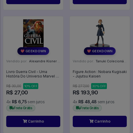
💖 GEEKDOWN
💖 GEEKDOWN
Vendido por:
Alexandre Kisner - PR
Vendido por:
Tanuki Colecionáveis - SP
Livro Guerra Civil - Uma
Figure Action : Nobara Kugisaki
História Do Universo Marvel -
- Jujutsu Kaisen
Marvel #1
R$ 30,00
R$ 277,00
10% OFF
30% OFF
R$ 27,00
R$ 193,90
4x
R$ 6,75
sem juros
4x
R$ 48,48
sem juros
Frete Grátis
Frete Grátis
Carrinho
Carrinho