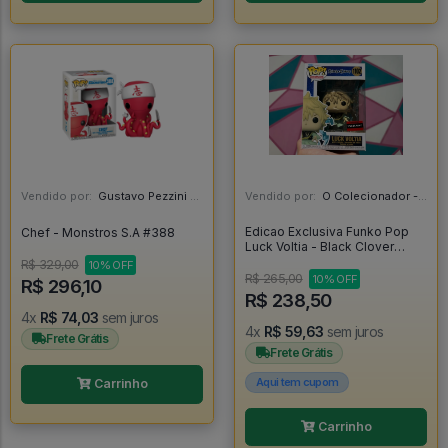
Vendido por:
Gustavo Pezzini - MG
Vendido por:
O Colecionador - SP
Edicao Exclusiva Funko Pop
Chef - Monstros S.A #388
Luck Voltia - Black Clover
#1102
R$ 329,00
10% OFF
R$ 265,00
10% OFF
R$ 296,10
R$ 238,50
4x
R$ 74,03
sem juros
4x
R$ 59,63
sem juros
Frete Grátis
Frete Grátis
Aqui tem cupom
Carrinho
Carrinho