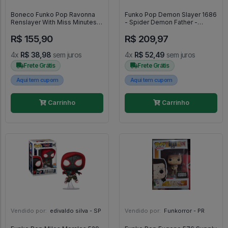
Boneco Funko Pop Ravonna
Funko Pop Demon Slayer 1686
Renslayer With Miss Minutes -
- Spider Demon Father -
Marvel Loki #899
Demon Slayer #1686
R$ 155,90
R$ 209,97
4x
R$ 38,98
sem juros
4x
R$ 52,49
sem juros
Frete Grátis
Frete Grátis
Aqui tem cupom
Aqui tem cupom
Carrinho
Carrinho
Vendido por:
edivaldo silva - SP
Vendido por:
Funkorror - PR