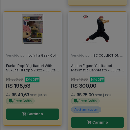
Vendido por:
Lojinha Geek Colecionáveis - DF
Vendido por:
EC COLLECTION - SP
Funko Pop! Yuji Itadori With
Action Figure Yuji Itadori
Sukuna Ht Expo 2022 - Jujutsu
Maximatic Banpresto - Jujutsu
Kaisen #1152
Kaisen - Jujutsu Kaisen
R$ 220,59
R$ 349,90
10% OFF
14% OFF
R$ 198,53
R$ 300,00
4x
R$ 49,63
sem juros
4x
R$ 75,00
sem juros
Frete Grátis
Frete Grátis
Aqui tem cupom
Carrinho
Carrinho