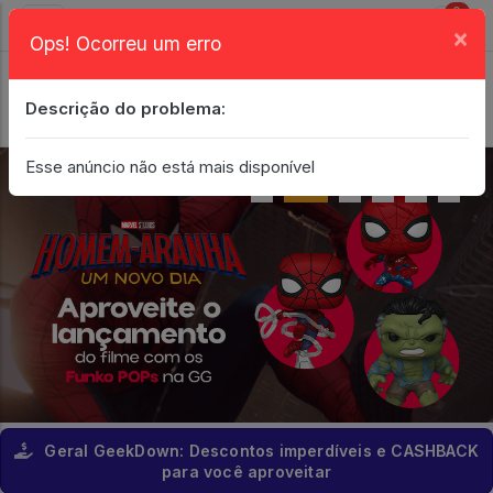
0
×
Ops! Ocorreu um erro
Login
| Entrar
Descrição do problema:
Minha Conta
Esse anúncio não está mais disponível
Geral GeekDown: Descontos imperdíveis e CASHBACK
para você aproveitar