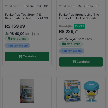
Vendido por:
Sempre Geek - SP
Vendido por:
Meus Pops - SP
Funko Pop Toy Story 1713 -
Funko Pop Grogu Using The
Bala no Alvo - Toy Story #1713
Force - Lights And Sounds
(sem Caixa) - Star Wars #485
R$ 159,99
R$ 247,00
7% OFF
R$ 229,71
4x
R$ 40,00
sem juros
Frete Grátis
4x
R$ 57,43
sem juros
Frete Grátis
Aqui tem cupom
Aqui tem cupom
Carrinho
Carrinho