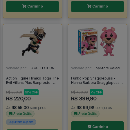
Carrinho
Carrinho
Vendido por:
EC COLLECTION - SP
Vendido por:
PopStore Colecionáveis - MG
Action Figure Himiko Toga The
Funko Pop Snagglepuss -
Evil Villans Plus Banpresto -
Hanna Barbera Snagglepuss
My Hero Academia - My Hero
#168
Academia
R$ 269,91
R$ 430,00
18% OFF
7% OFF
R$ 220,00
R$ 399,90
4x
R$ 55,00
sem juros
4x
R$ 99,98
sem juros
Frete Grátis
Frete Grátis
Aqui tem cupom
Carrinho