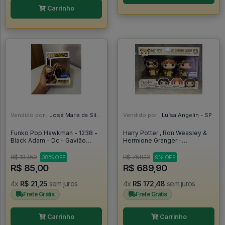
Carrinho
Vendido por:
José Maria da Silva Junior - AL
Vendido por:
Luísa Angelin - SP
Funko Pop Hawkman - 1238 -
Harry Potter , Ron Weasley &
Black Adam - Dc - Gavião
Hermione Granger -
Negro - Original - Black Adam
Herbology - Exclusivo Barnes
#1238
& Noble - - Harry Potter #03
R$ 137,50
R$ 758,13
38% OFF
9% OFF
R$ 85,00
R$ 689,90
4x
R$ 21,25
sem juros
4x
R$ 172,48
sem juros
Frete Grátis
Frete Grátis
Carrinho
Carrinho