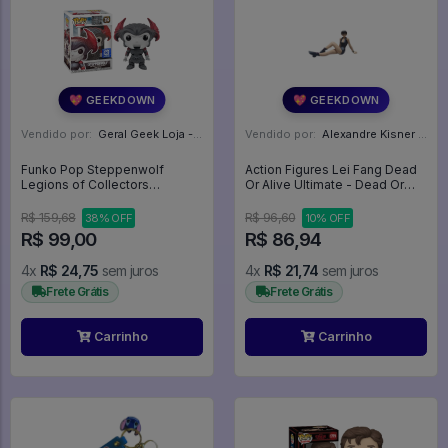
💖 GEEKDOWN
💖 GEEKDOWN
Vendido por:
Geral Geek Loja - SP
Vendido por:
Alexandre Kisner - PR
Funko Pop Steppenwolf
Action Figures Lei Fang Dead
Legions of Collectors
Or Alive Ultimate - Dead Or
Exclusive - Justice League
Alive
#214
R$ 159,68
R$ 96,60
38% OFF
10% OFF
R$ 99,00
R$ 86,94
4x
R$ 24,75
sem juros
4x
R$ 21,74
sem juros
Frete Grátis
Frete Grátis
Carrinho
Carrinho