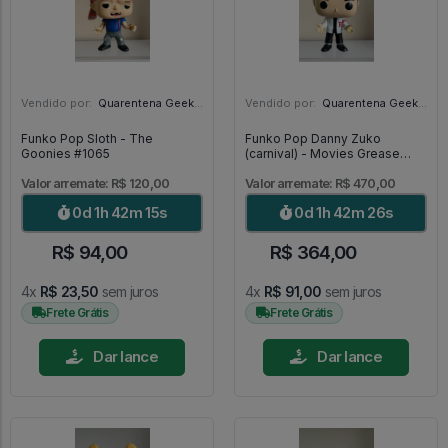
Vendido por:
Quarentena Geek Store - SP
Vendido por:
Quarentena Geek Store - SP
Funko Pop Sloth - The
Funko Pop Danny Zuko
Goonies #1065
(carnival) - Movies Grease
#555
Valor arremate: R$ 120,00
Valor arremate: R$ 470,00
0d 1h 42m 14s
0d 1h 42m 25s
R$ 94,00
R$ 364,00
4x
R$ 23,50
sem juros
4x
R$ 91,00
sem juros
Frete Grátis
Frete Grátis
Dar lance
Dar lance