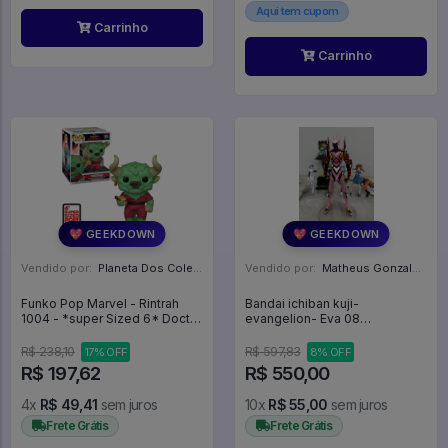
Aqui tem cupom
Carrinho
Carrinho
💖 GEEKDOWN
💖 GEEKDOWN
Vendido por:
Planeta Dos Colecionaveis - SP
Vendido por:
Matheus Gonzalez Tendulini - SP
Funko Pop Marvel - Rintrah
Bandai ichiban kuji-
1004 - *super Sized 6* Doctor
evangelion- Eva 08
Strange Multiverse Of
rebuild(Sem caixa) - Neon
Madness - Funko POP! #1004
Genesis Evangelion
R$ 238,10
R$ 597,83
17% OFF
8% OFF
R$ 197,62
R$ 550,00
4x
R$ 49,41
sem juros
10x
R$ 55,00
sem juros
Frete Grátis
Frete Grátis