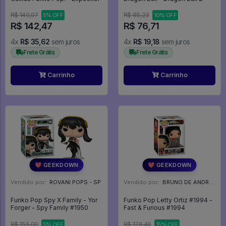
R$ 149,97
R$ 85,23
5% OFF
10% OFF
R$ 142,47
R$ 76,71
4x
R$ 35,62
sem juros
4x
R$ 19,18
sem juros
Frete Grátis
Frete Grátis
Carrinho
Carrinho
💖 GEEKDOWN
💖 GEEKDOWN
Vendido por:
ROVANI POPS - SP
Vendido por:
BRUNO DE ANDRADE CLEMENTE - SC
Funko Pop Spy X Family - Yor
Funko Pop Letty Ortiz #1994 -
Forger - Spy Family #1950
Fast & Furious #1994
R$ 155,00
R$ 176,46
5% OFF
15% OFF