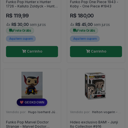
Funko Pop Hunter x Hunter
Funko Pop One Piece 1943 -
1726 - Kalluto Zoldyck - Hunter
Koby - One Piece #1943
X Hunter #1726
R$ 119,99
R$ 180,00
4x
R$ 30,00
sem juros
4x
R$ 45,00
sem juros
Frete Grátis
Frete Grátis
Aqui tem cupom
Aqui tem cupom
Carrinho
Carrinho
💖 GEEKDOWN
Vendido por:
Hugo Iserhard Júnior - RS
Vendido por:
Helton vogarin - SP
Funko Pop Marvel Doctor
Hideo exclusivo BAM! - Junji
Strange - Marvel Doctor
Ito Collection #916