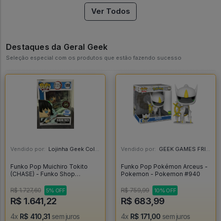
Ver Todos
Destaques da Geral Geek
Seleção especial com os produtos que estão fazendo sucesso
Vendido por:
Lojinha Geek Colecionáveis - DF
Vendido por:
GEEK GAMES FRIEND - RJ
Funko Pop Muichiro Tokito
Funko Pop Pokémon Arceus -
(CHASE) - Funko Shop
Pokemon - Pokemon #940
Exclusive - Demon Slayer -
#1858 *RARO* - FUNKO POP
R$ 1.727,60
R$ 759,99
5% OFF
10% OFF
#1858
R$ 1.641,22
R$ 683,99
4x
R$ 410,31
sem juros
4x
R$ 171,00
sem juros