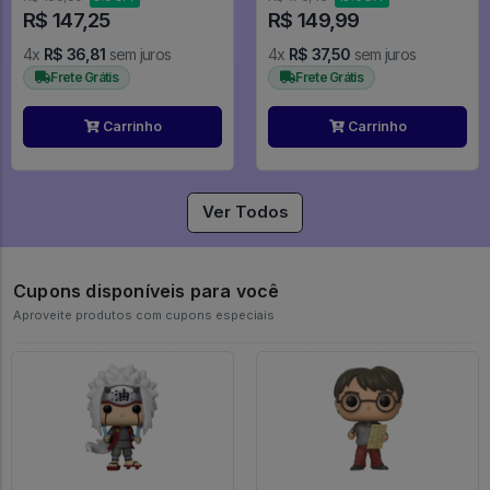
R$ 147,25
R$ 149,99
4x
R$ 36,81
sem juros
4x
R$ 37,50
sem juros
Frete Grátis
Frete Grátis
Carrinho
Carrinho
Ver Todos
Cupons disponíveis para você
Aproveite produtos com cupons especiais