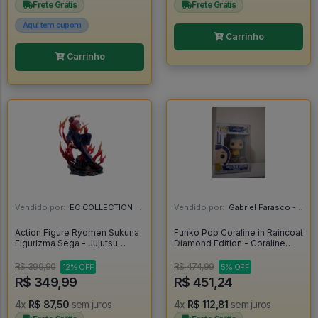
Frete Grátis
Frete Grátis
Aqui tem cupom
Carrinho
Carrinho
Vendido por:
EC COLLECTION - SP
Vendido por:
Gabriel Farasco - SP
Action Figure Ryomen Sukuna
Funko Pop Coraline in Raincoat
Figurizma Sega - Jujutsu
Diamond Edition - Coraline
Kaisen - Jujutsu Kaisen
(Movie) #423
R$ 399,90
R$ 474,99
12% OFF
5% OFF
R$ 349,99
R$ 451,24
4x
R$ 87,50
sem juros
4x
R$ 112,81
sem juros