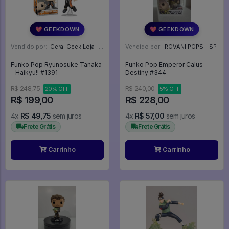
💖 GEEKDOWN
💖 GEEKDOWN
Vendido por:
Geral Geek Loja - SP
Vendido por:
ROVANI POPS - SP
Funko Pop Ryunosuke Tanaka
Funko Pop Emperor Calus -
- Haikyu!! #1391
Destiny #344
R$ 248,75
R$ 240,00
20% OFF
5% OFF
R$ 199,00
R$ 228,00
4x
R$ 49,75
sem juros
4x
R$ 57,00
sem juros
Frete Grátis
Frete Grátis
Carrinho
Carrinho