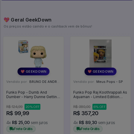
💖 Geral GeekDown
Os preços estão caindo e o cashback vem de bônus!
💖 GEEKDOWN
💖 GEEKDOWN
Vendido por:
BRUNO DE ANDRADE CLEMENTE - SC
Vendido por:
Meus Pops - SP
Funko Pop - Dumb And
Funko Pop Raj Koothrappali As
Dumber - Harry Dunne Getting
Aquaman - Limited Edition
A Haircut #1042 - Dumb And
(caixa Danificada) - The Big
Dumber #1042
Bang Theory #832
R$ 124,99
R$ 380,00
20% OFF
6% OFF
R$ 99,99
R$ 357,20
4x
R$ 25,00
sem juros
4x
R$ 89,30
sem juros
Frete Grátis
Frete Grátis