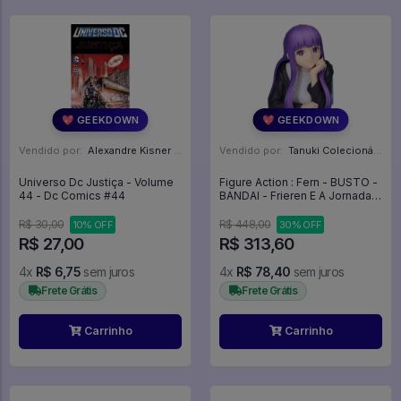
💖 GEEKDOWN
💖 GEEKDOWN
Vendido por:
Alexandre Kisner - PR
Vendido por:
Tanuki Colecionáveis - SP
Universo Dc Justiça - Volume
Figure Action : Fern - BUSTO -
44 - Dc Comics #44
BANDAI - Frieren E A Jornada
Para O Além
R$ 30,00
R$ 448,00
10% OFF
30% OFF
R$ 27,00
R$ 313,60
4x
R$ 6,75
sem juros
4x
R$ 78,40
sem juros
Frete Grátis
Frete Grátis
Carrinho
Carrinho