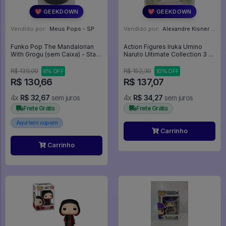
💖 GEEKDOWN
💖 GEEKDOWN
Vendido por:
Meus Pops - SP
Vendido por:
Alexandre Kisner - PR
Funko Pop The Mandalorian
Action Figures Iruka Umino
With Grogu (sem Caixa) - Star
Naruto Ultimate Collection 3 -
Wars #461
Naruto
R$ 139,00
R$ 152,30
6% OFF
10% OFF
R$ 130,66
R$ 137,07
4x
R$ 32,67
sem juros
4x
R$ 34,27
sem juros
Frete Grátis
Frete Grátis
Aqui tem cupom
Carrinho
Carrinho