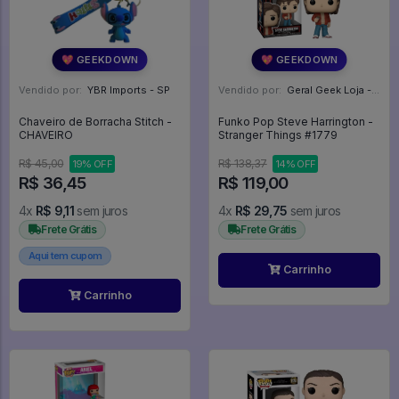
💖 GEEKDOWN
💖 GEEKDOWN
Vendido por:
YBR Imports - SP
Vendido por:
Geral Geek Loja - SP
Chaveiro de Borracha Stitch -
Funko Pop Steve Harrington -
CHAVEIRO
Stranger Things #1779
R$ 45,00
R$ 138,37
19% OFF
14% OFF
R$ 36,45
R$ 119,00
4x
R$ 9,11
sem juros
4x
R$ 29,75
sem juros
Frete Grátis
Frete Grátis
Aqui tem cupom
Carrinho
Carrinho