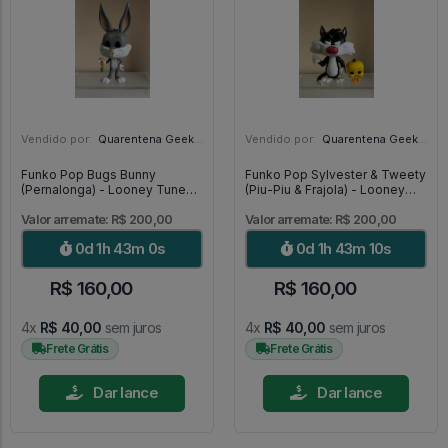
Vendido por:
Quarentena Geek Store - SP
Vendido por:
Quarentena Geek Store - SP
Funko Pop Bugs Bunny
Funko Pop Sylvester & Tweety
(Pernalonga) - Looney Tunes
(Piu-Piu & Frajola) - Looney
#307
Tunes #309
Valor arremate: R$ 200,00
Valor arremate: R$ 200,00
0d 1h 42m 59s
0d 1h 43m 9s
R$ 160,00
R$ 160,00
4x
R$ 40,00
sem juros
4x
R$ 40,00
sem juros
Frete Grátis
Frete Grátis
Dar lance
Dar lance