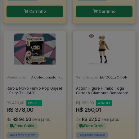
Carrinho
Carrinho
Vendido por:
O Colecionador - SP
Vendido por:
EC COLLECTION - SP
Raro E Novo Funko Pop Gajeel
Action Figure Himiko Toga
- Fairy Tail #481
Glitter & Glamours Banpresto -
My Hero Academia
R$ 420,00
R$ 289,90
10% OFF
14% OFF
R$ 378,00
R$ 250,01
4x
R$ 94,50
sem juros
4x
R$ 62,50
sem juros
Frete Grátis
Frete Grátis
Aqui tem cupom
Aqui tem cupom