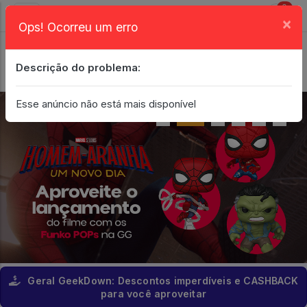
0
×
Ops! Ocorreu um erro
Login
| Entrar
Descrição do problema:
Minha Conta
Esse anúncio não está mais disponível
Geral GeekDown: Descontos imperdíveis e CASHBACK
para você aproveitar