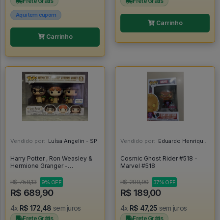
Frete Grátis
Frete Grátis
Aqui tem cupom
Carrinho
Carrinho
Vendido por:
Luísa Angelin - SP
Vendido por:
Eduardo Henrique - SP
Harry Potter , Ron Weasley &
Cosmic Ghost Rider #518 -
Hermione Granger -
Marvel #518
Herbology - Exclusivo Barnes
& Noble - - Harry Potter #03
R$ 758,13
R$ 299,90
9% OFF
37% OFF
R$ 689,90
R$ 189,00
4x
R$ 172,48
sem juros
4x
R$ 47,25
sem juros
Frete Grátis
Frete Grátis