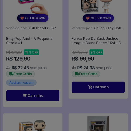
💖 GEEKDOWN
💖 GEEKDOWN
Vendido por:
YBR Imports - SP
Vendido por:
Chuchu Toy Collection - SP
Bitty Pop Ariel - A Pequena
Funko Pop Dc Zack Justice
Sereia #1
League Diana Prince 1124 - Dc
Zack Justice League #1124
R$ 160,37
R$ 109,78
19% OFF
9% OFF
R$ 129,90
R$ 99,90
4x
R$ 32,48
sem juros
4x
R$ 24,98
sem juros
Frete Grátis
Frete Grátis
Aqui tem cupom
Carrinho
Carrinho