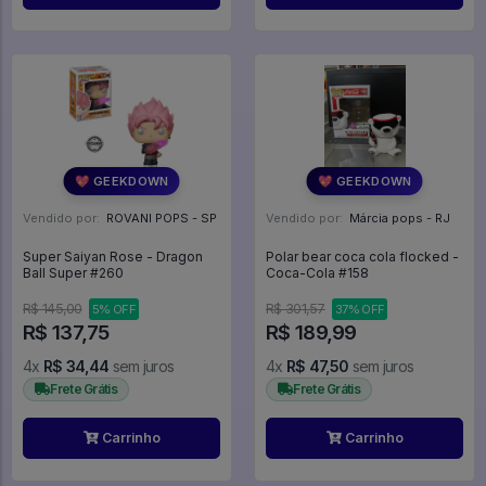
💖 GEEKDOWN
💖 GEEKDOWN
Vendido por:
ROVANI POPS - SP
Vendido por:
Márcia pops - RJ
Super Saiyan Rose - Dragon
Polar bear coca cola flocked -
Ball Super #260
Coca-Cola #158
R$ 145,00
R$ 301,57
5% OFF
37% OFF
R$ 137,75
R$ 189,99
4x
R$ 34,44
sem juros
4x
R$ 47,50
sem juros
Frete Grátis
Frete Grátis
Carrinho
Carrinho