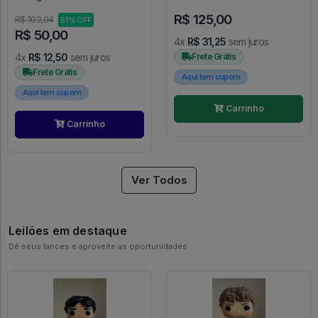
Strange #149
R$ 125,00
R$ 102,04
51% OFF
R$ 50,00
4x
R$ 31,25
sem juros
4x
R$ 12,50
sem juros
Frete Grátis
Frete Grátis
Aqui tem cupom
Aqui tem cupom
Carrinho
Carrinho
Ver Todos
Leilões em destaque
Dê seus lances e aproveite as oportunidades