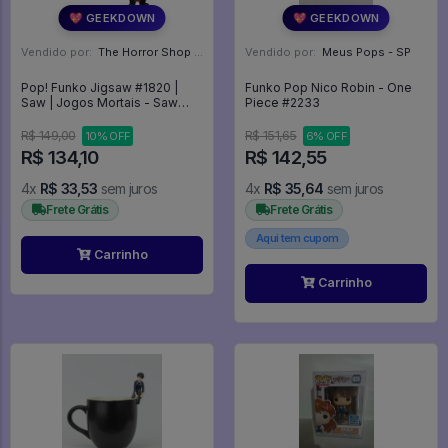
💖 GEEKDOWN
💖 GEEKDOWN
Vendido por:
The Horror Shop - Colecionáveis - MG
Vendido por:
Meus Pops - SP
Pop! Funko Jigsaw #1820 |
Funko Pop Nico Robin - One
Saw | Jogos Mortais - Saw
Piece #2233
#1820
R$ 149,00
R$ 151,65
10% OFF
6% OFF
R$ 134,10
R$ 142,55
4x
R$ 33,53
sem juros
4x
R$ 35,64
sem juros
Frete Grátis
Frete Grátis
Aqui tem cupom
Carrinho
Carrinho