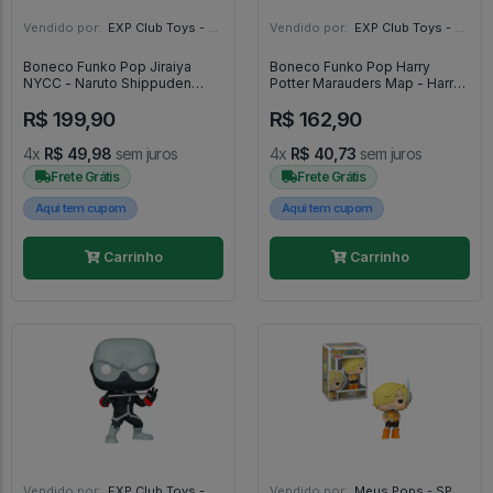
Vendido por:
EXP Club Toys - SP
Vendido por:
EXP Club Toys - SP
Boneco Funko Pop Jiraiya
Boneco Funko Pop Harry
NYCC - Naruto Shippuden
Potter Marauders Map - Harry
#1025
Potter #42
R$ 199,90
R$ 162,90
4x
R$ 49,98
sem juros
4x
R$ 40,73
sem juros
Frete Grátis
Frete Grátis
Aqui tem cupom
Aqui tem cupom
Carrinho
Carrinho
Vendido por:
EXP Club Toys - SP
Vendido por:
Meus Pops - SP