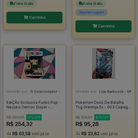
Frete Grátis
Frete Grátis
Aqui tem cupom
Carrinho
Carrinho
Vendido por:
O Colecionador - SP
Vendido por:
Loja Barbooza - SP
EdiÇÃo Exclusiva Funko Pop
Pokemon Deck De Batalha
Nezuko Demon Slayer -
Tcg Greninja Ex - 003 Copag
Demon Slayer #1264
60 Cartas - Pokemon
Estampas Ilustradas
R$ 289,00
R$ 105,87
12% OFF
10% OFF
R$ 254,32
R$ 95,28
4x
R$ 63,58
sem juros
4x
R$ 23,82
sem juros