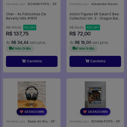
Vendido por:
ROVANI POPS - SP
Vendido por:
Alexandre Kisner - PR
Cher - As Patricinhas De
Action Figures Mr Satan E Bee
Beverly Hills #1810
Collection Vol. 3 - Dragon Ball
Z
R$ 145,00
R$ 80,00
5% OFF
10% OFF
R$ 137,75
R$ 72,00
4x
R$ 34,44
sem juros
4x
R$ 18,00
sem juros
Frete Grátis
Frete Grátis
Carrinho
Carrinho
💖 GEEKDOWN
💖 GEEKDOWN
Vendido por:
Bazar do Bru - SP
Vendido por:
ROVANI POPS - SP