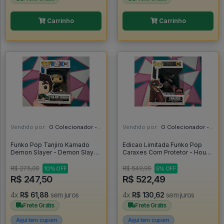
Carrinho
Carrinho
Vendido por:
O Colecionador - SP
Vendido por:
O Colecionador - SP
Funko Pop Tanjiro Kamado
Edicao Limitada Funko Pop
Demon Slayer - Demon Slayer
Caraxes Com Protetor - House
#867
Of The Dragon #10
R$ 275,00
R$ 549,99
10% OFF
5% OFF
R$ 247,50
R$ 522,49
4x
R$ 61,88
sem juros
4x
R$ 130,62
sem juros
Frete Grátis
Frete Grátis
Aqui tem cupom
Aqui tem cupom