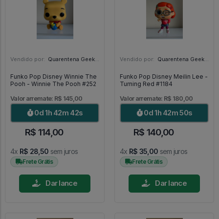
Vendido por:
Quarentena Geek Store - SP
Vendido por:
Quarentena Geek Store - SP
Funko Pop Disney Winnie The
Funko Pop Disney Meilin Lee -
Pooh - Winnie The Pooh #252
Turning Red #1184
Valor arremate: R$ 145,00
Valor arremate: R$ 180,00
0d 1h 42m 41s
0d 1h 42m 49s
R$ 114,00
R$ 140,00
4x
R$ 28,50
sem juros
4x
R$ 35,00
sem juros
Frete Grátis
Frete Grátis
Dar lance
Dar lance