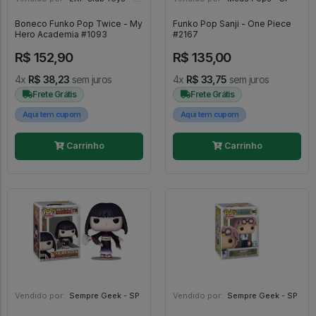
Boneco Funko Pop Twice - My
Funko Pop Sanji - One Piece
Hero Academia #1093
#2167
R$ 152,90
R$ 135,00
4x
R$ 38,23
sem juros
4x
R$ 33,75
sem juros
Frete Grátis
Frete Grátis
Aqui tem cupom
Aqui tem cupom
Carrinho
Carrinho
Vendido por:
Sempre Geek - SP
Vendido por:
Sempre Geek - SP