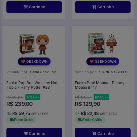
Carrinho
Carrinho
💖 GEEKDOWN
💖 GEEKDOWN
Vendido por:
Geral Geek Loja - SP
Vendido por:
KRONOS COLLECTIONS - PR
Funko Pop Ron Weasley Hot
Funko Pop! Moana - Disney
Topic - Harry Potter #28
Moana #417
R$ 287,95
R$ 160,37
17% OFF
19% OFF
R$ 239,00
R$ 129,90
4x
R$ 59,75
sem juros
4x
R$ 32,48
sem juros
Frete Grátis
Frete Grátis
Carrinho
Carrinho