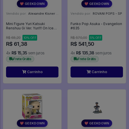
💖 GEEKDOWN
💖 GEEKDOWN
Vendido por:
Alexandre Kisner - PR
Vendido por:
ROVANI POPS - SP
Mini Figure Yuri Katsuki
Funko Pop Asuka - Evangelion
Renshuu Gi Ver. Yuri!!! On Ice
#635
Kitan Club Putitto - Yuri!!! On
ICE
R$ 68,20
R$ 570,00
10% OFF
5% OFF
R$ 61,38
R$ 541,50
4x
R$ 15,35
sem juros
4x
R$ 135,38
sem juros
Frete Grátis
Frete Grátis
Carrinho
Carrinho
💖 GEEKDOWN
💖 GEEKDOWN