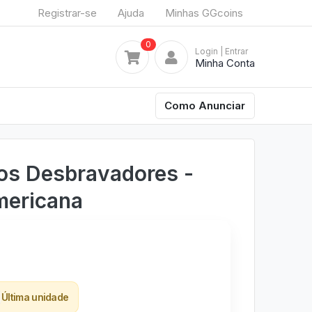
Registrar-se
Ajuda
Minhas GGcoins
0
Login
| Entrar
Minha Conta
Como Anunciar
os Desbravadores -
ericana
Última unidade