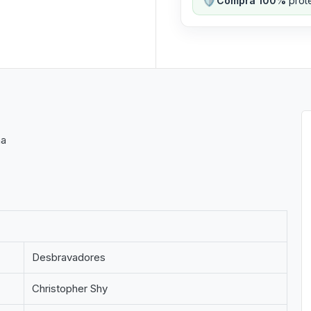
Compra 100%
prote
na
Desbravadores
Christopher Shy