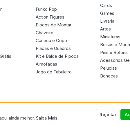
Cards
r
Funko Pop
Games
Action Figures
Livraria
Blocos de Montar
Artes
Chaveiro
Miniaturas
Caneca e Copo
Bolsas e Moch
Placas e Quadros
Pins e Botons
Grátis
Kit e Balde de Pipoca
Acessórios G
Almofadas
Pelúcias
Jogo de Tabuleiro
Bonecas
Rejeitar
Ac
aqui ainda melhor.
Saiba Mais.