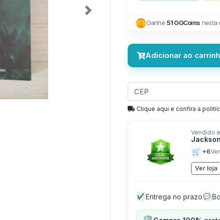
Next
Ganhe
51 GGCoins
nesta
Adicionar ao carrin
Clique aqui e confira a politíc
Vendido e
Jackson
🛒
+6
Ve
Ver loja
Entrega no prazo
Bo
✔
💬
🛡️