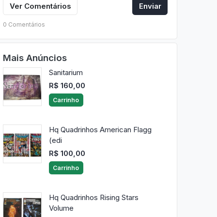
Ver Comentários
Enviar
0 Comentários
Mais Anúncios
Sanitarium
R$ 160,00
Carrinho
Hq Quadrinhos American Flagg
(edi
R$ 100,00
Carrinho
Hq Quadrinhos Rising Stars
Volume