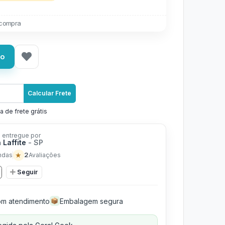
 compra
ho
Calcular Frete
a de frete grátis
 entregue por
 Laffite
- SP
★
2
ndas
Avaliações
Seguir
m atendimento
Embalagem segura
📦