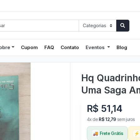
obre
Cupom
FAQ
Contato
Eventos
Blog
Hq Quadrinh
Uma Saga Am
R$ 51,14
4x de
R$ 12,79
sem juros
🚚
Frete Grátis
⚡