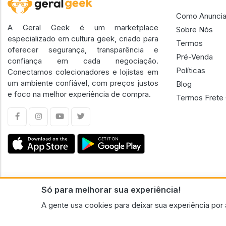
Como Anuncia
A Geral Geek é um marketplace
Sobre Nós
especializado em cultura geek, criado para
Termos
oferecer segurança, transparência e
Pré-Venda
confiança em cada negociação.
Políticas
Conectamos colecionadores e lojistas em
um ambiente confiável, com preços justos
Blog
e foco na melhor experiência de compra.
Termos Frete 
Só para melhorar sua experiência!
CNPJ n.º 30.220.458/0001-17 - GERAL GEEK PORTAL ELETRONICO LTDA.
A gente usa cookies para deixar sua experiência por 
© 2026 Geral Geek