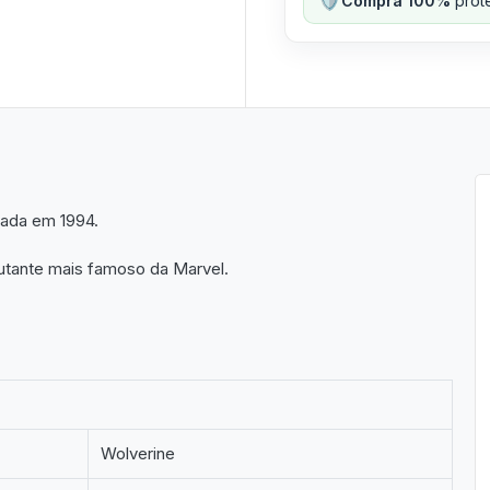
Compra 100%
prote
çada em 1994.
utante mais famoso da Marvel.
Wolverine