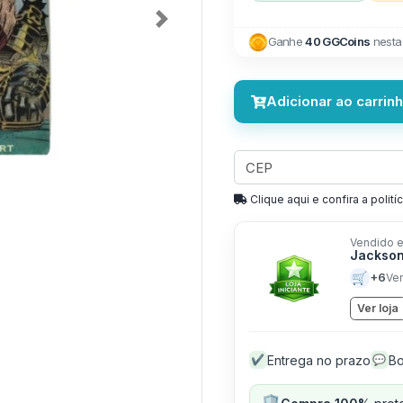
Next
Ganhe
40 GGCoins
nesta
Adicionar ao carrin
Clique aqui e confira a politíc
Vendido e
Jackson
🛒
+6
Ve
Ver loja
Entrega no prazo
Bo
✔
💬
🛡️