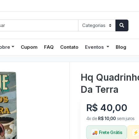
obre
Cupom
FAQ
Contato
Eventos
Blog
Hq Quadrinho
Da Terra
R$ 40,00
4x de
R$ 10,00
sem juros
🚚
Frete Grátis
⚡