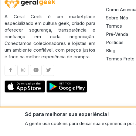
Como Anuncia
A Geral Geek é um marketplace
Sobre Nós
especializado em cultura geek, criado para
Termos
oferecer segurança, transparência e
Pré-Venda
confiança em cada negociação.
Políticas
Conectamos colecionadores e lojistas em
um ambiente confiável, com preços justos
Blog
e foco na melhor experiência de compra.
Termos Frete 
Só para melhorar sua experiência!
CNPJ n.º 30.220.458/0001-17 - GERAL GEEK PORTAL ELETRONICO LTDA.
A gente usa cookies para deixar sua experiência por 
© 2026 Geral Geek