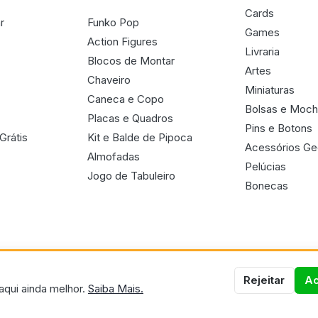
Cards
r
Funko Pop
Games
Action Figures
Livraria
Blocos de Montar
Artes
Chaveiro
Miniaturas
Caneca e Copo
Bolsas e Moch
Placas e Quadros
Pins e Botons
Grátis
Kit e Balde de Pipoca
Acessórios G
Almofadas
Pelúcias
Jogo de Tabuleiro
Bonecas
Rejeitar
Ac
aqui ainda melhor.
Saiba Mais.