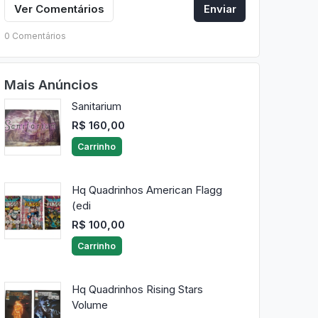
Ver Comentários
Enviar
0 Comentários
Mais Anúncios
Sanitarium
R$ 160,00
Carrinho
Hq Quadrinhos American Flagg
(edi
R$ 100,00
Carrinho
Hq Quadrinhos Rising Stars
Volume