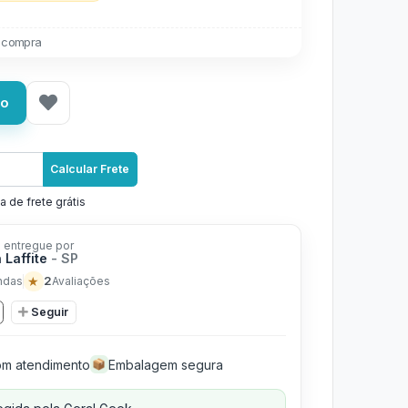
 compra
ho
Calcular Frete
a de frete grátis
 entregue por
 Laffite
- SP
★
2
ndas
Avaliações
Seguir
m atendimento
Embalagem segura
📦