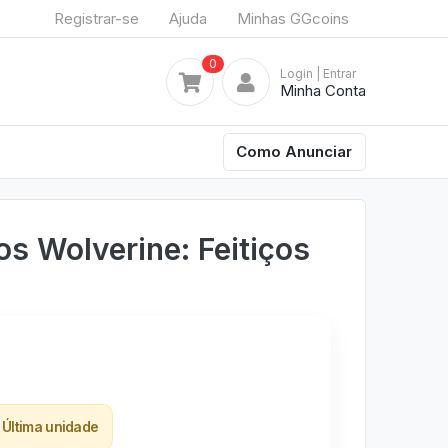
Registrar-se
Ajuda
Minhas GGcoins
0
Login
| Entrar
Minha Conta
Como Anunciar
s Wolverine: Feitiços
Última unidade