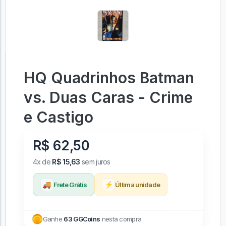
HQ Quadrinhos Batman
vs. Duas Caras - Crime
e Castigo
R$ 62,50
4x de
R$ 15,63
sem juros
🚚
⚡
Frete Grátis
Última unidade
Ganhe
63 GGCoins
nesta compra