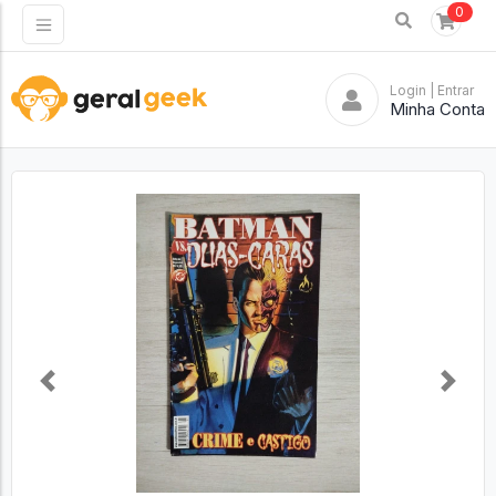
0
Login
| Entrar
Minha Conta
Previous
Next