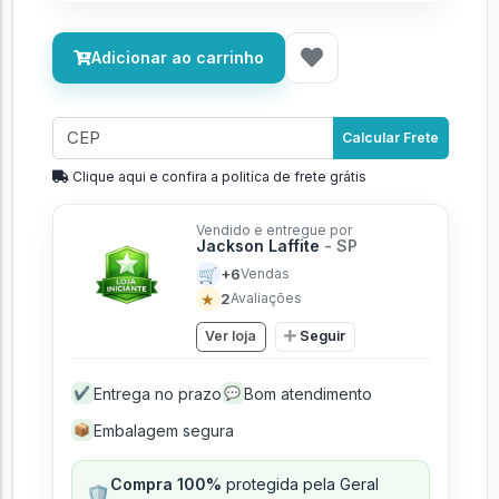
Adicionar ao carrinho
Calcular Frete
Clique aqui e confira a politíca de frete grátis
Vendido e entregue por
Jackson Laffite
- SP
🛒
+6
Vendas
★
2
Avaliações
Ver loja
Seguir
Entrega no prazo
Bom atendimento
✔
💬
Embalagem segura
📦
Compra 100%
protegida pela Geral
🛡️