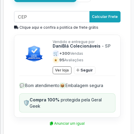
Calcular Frete
Clique aqui e confira a politíca de frete grátis
Vendido e entregue por
DaniBlá Colecionáveis
- SP
🛒
+300
Vendas
★
95
Avaliações
Ver loja
Seguir
Bom atendimento
Embalagem segura
💬
📦
Compra 100%
protegida pela Geral
🛡️
Geek
Anunciar um igual