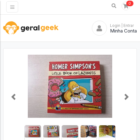
0
Login
| Entrar
Minha Conta
Previous
Next