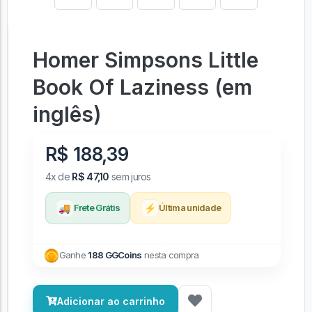
Homer Simpsons Little
Book Of Laziness (em
inglês)
R$ 188,39
4x de
R$ 47,10
sem juros
🚚
⚡
Frete Grátis
Última unidade
Ganhe
188 GGCoins
nesta compra
Adicionar ao carrinho