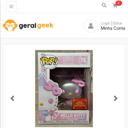
0
Login
| Entrar
Minha Conta
Previous
Next