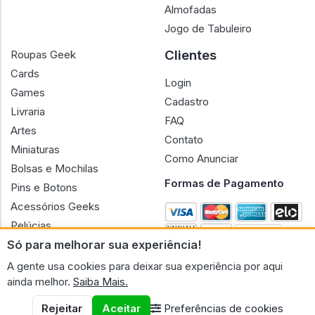
Almofadas
Jogo de Tabuleiro
Clientes
Roupas Geek
Cards
Login
Games
Cadastro
Livraria
FAQ
Artes
Contato
Miniaturas
Como Anunciar
Bolsas e Mochilas
Formas de Pagamento
Pins e Botons
Acessórios Geeks
Pelúcias
Só para melhorar sua experiência!
Bonecas
A gente usa cookies para deixar sua experiência por aqui
ainda melhor.
Saiba Mais.
Rejeitar
Aceitar
Preferências de cookies