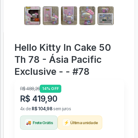
Hello Kitty In Cake 50
Th 78 - Ásia Pacific
Exclusive - - #78
R$ 488,26
14% OFF
R$ 419,90
4x de
R$ 104,98
sem juros
🚚
⚡
Frete Grátis
Última unidade