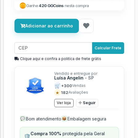
Ganhe
420 GGCoins
nesta compra
Adicionar ao carrinho
Calcular Frete
Clique aqui e confira a politíca de frete grátis
Vendido e entregue por
Luísa Angelin
- SP
🛒
+300
Vendas
★
182
Avaliações
Ver loja
Seguir
Bom atendimento
Embalagem segura
💬
📦
Compra 100%
protegida pela Geral
🛡️