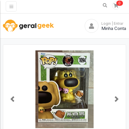
0
Login
| Entrar
Minha Conta
Previous
Next