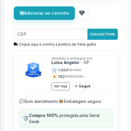
Adicionar ao carrinho
Calcular Frete
Clique aqui e confira a politíca de frete grátis
Vendido e entregue por
Luísa Angelin
- SP
🛒
+300
Vendas
★
182
Avaliações
Ver loja
Seguir
Bom atendimento
Embalagem segura
💬
📦
Compra 100%
protegida pela Geral
🛡️
Geek