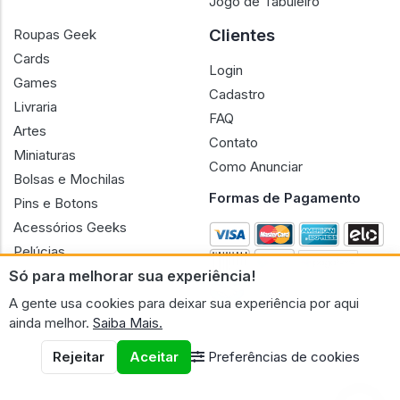
Jogo de Tabuleiro
Clientes
Roupas Geek
Cards
Login
Games
Cadastro
Livraria
FAQ
Artes
Contato
Miniaturas
Como Anunciar
Bolsas e Mochilas
Formas de Pagamento
Pins e Botons
Acessórios Geeks
Pelúcias
Só para melhorar sua experiência!
Bonecas
A gente usa cookies para deixar sua experiência por aqui
ainda melhor.
Saiba Mais.
Rejeitar
Aceitar
Preferências de cookies
CNPJ n.º 30.220.458/0001-17 - GERAL GEEK PORTAL ELETRONICO
LTDA.