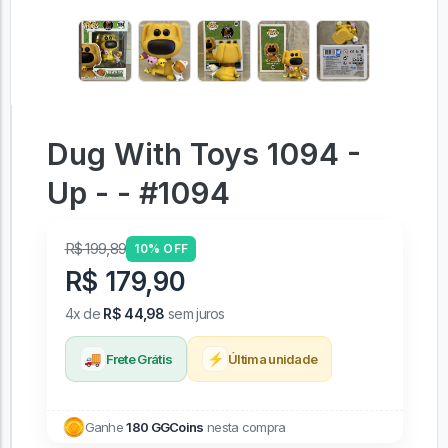
Dug With Toys 1094 -
Up - - #1094
R$ 199,89
10% OFF
R$ 179,90
4x de
R$ 44,98
sem juros
🚚
⚡
Frete Grátis
Última unidade
Ganhe
180 GGCoins
nesta compra