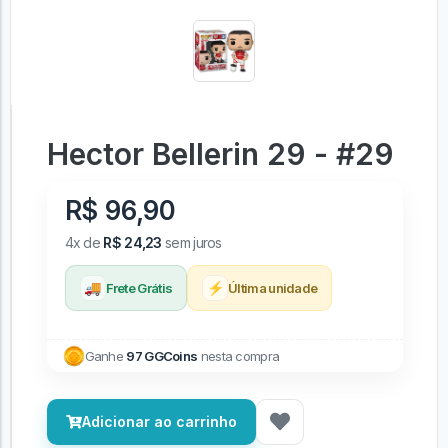
Hector Bellerin 29 - #29
R$ 96,90
4x de
R$ 24,23
sem juros
🚚
⚡
Frete Grátis
Última unidade
Ganhe
97 GGCoins
nesta compra
Adicionar ao carrinho