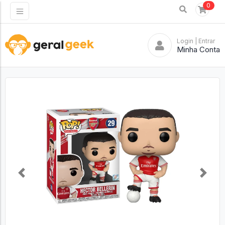
0
Login
| Entrar
Minha Conta
Previous
Next