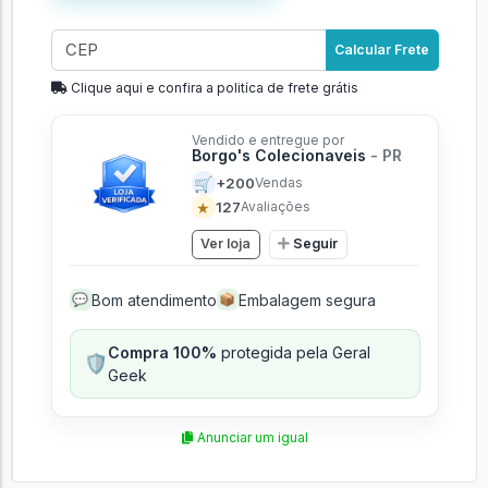
Calcular Frete
Clique aqui e confira a politíca de frete grátis
Vendido e entregue por
Borgo's Colecionaveis
- PR
🛒
+200
Vendas
★
127
Avaliações
Ver loja
Seguir
Bom atendimento
Embalagem segura
💬
📦
Compra 100%
protegida pela Geral
🛡️
Geek
Anunciar um igual