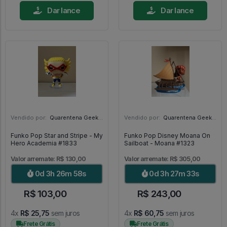
Dar lance
Dar lance
Vendido por:
Quarentena Geek Store - SP
Vendido por:
Quarentena Geek Store - SP
Funko Pop Star and Stripe - My
Funko Pop Disney Moana On
Hero Academia #1833
Sailboat - Moana #1323
Valor arremate: R$ 130,00
Valor arremate: R$ 305,00
0d 3h 26m 56s
0d 3h 27m 31s
R$ 103,00
R$ 243,00
4x
R$ 25,75
sem juros
4x
R$ 60,75
sem juros
Frete Grátis
Frete Grátis