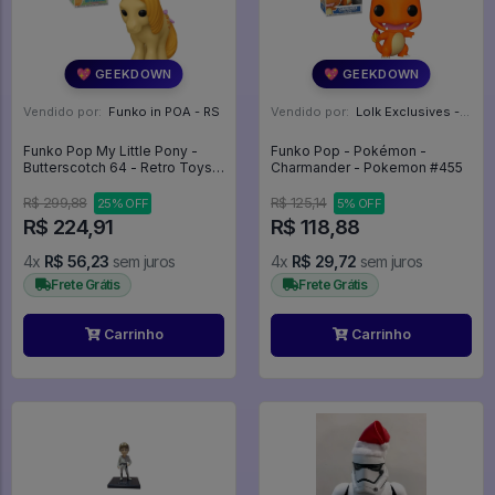
💖 GEEKDOWN
💖 GEEKDOWN
Vendido por:
Funko in POA - RS
Vendido por:
Lolk Exclusives - SP
Funko Pop My Little Pony -
Funko Pop - Pokémon -
Butterscotch 64 - Retro Toys
Charmander - Pokemon #455
#64
R$ 299,88
R$ 125,14
25% OFF
5% OFF
R$ 224,91
R$ 118,88
4x
R$ 56,23
sem juros
4x
R$ 29,72
sem juros
Frete Grátis
Frete Grátis
Carrinho
Carrinho