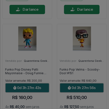
Dar lance
Dar lance
Vendido por:
Quarentena Geek Store - SP
Vendido por:
Quarentena Geek Store - SP
Funko Pop Disney Patti
Funko Pop Velma - Scooby-
Mayonnaise - Doug Funnie
Doo! #151
#411
Valor arremate: R$ 200,00
Valor arremate: R$ 640,00
0d 3h 27m 41s
0d 3h 27m 54s
R$ 160,00
R$ 510,00
4x
R$ 40,00
sem juros
4x
R$ 127,50
sem juros