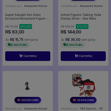
Vendido por:
Alexandre Kisner - PR
Vendido por:
Alexandre Kisner - PR
Super Saiyajin Son Goku
Action Figures Talking Yoda
Exclusive Monument Figure -
Disney Store - Star Wars
Dragon Ball Z
R$ 70,00
R$ 160,00
10% OFF
10% OFF
R$ 63,00
R$ 144,00
4x
R$ 15,75
sem juros
4x
R$ 36,00
sem juros
Frete Grátis
Frete Grátis
Carrinho
Carrinho
💖 GEEKDOWN
💖 GEEKDOWN
Vendido por:
Alexandre Kisner - PR
Vendido por:
YBR Imports - SP