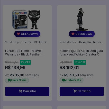
💖 GEEKDOWN
💖 GEEKDOWN
Vendido por:
BRUNO DE ANDRADE CLEMENTE - SC
Vendido por:
Alexandre Kisner - PR
Funko Pop Filme - Marvel:
Action Figures Koichi Zenigata
Wakanda - Black Panther
(black And White) Creator X
#1418 - FUNKO POP #1418
Creator - Lupin III
R$ 150,53
R$ 180,01
7% OFF
10% OFF
R$ 139,99
R$ 162,01
4x
R$ 35,00
sem juros
4x
R$ 40,50
sem juros
Frete Grátis
Frete Grátis
Carrinho
Carrinho