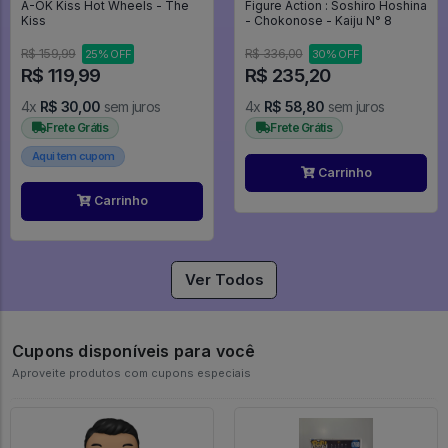
A-OK Kiss Hot Wheels - The
Figure Action : Soshiro Hoshina
Kiss
- Chokonose - Kaiju N° 8
R$ 159,99
R$ 336,00
25% OFF
30% OFF
R$ 119,99
R$ 235,20
4x
R$ 30,00
sem juros
4x
R$ 58,80
sem juros
Frete Grátis
Frete Grátis
Aqui tem cupom
Carrinho
Carrinho
Ver Todos
Cupons disponíveis para você
Aproveite produtos com cupons especiais