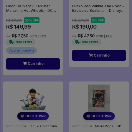
Deco Delivery DC Mulher
Funko Pop Winnie The Pooh -
Maravilha Hot Wheels - DC
Exclusivo Boxlunch - Disney
Wonder Woman
Winnie The Pooh - #1140 -
FUNKO POP #1140
R$ 199,99
R$ 200,00
25% OFF
5% OFF
R$ 149,99
R$ 190,00
4x
R$ 37,50
sem juros
4x
R$ 47,50
sem juros
Frete Grátis
Frete Grátis
Aqui tem cupom
Carrinho
Carrinho
💖 GEEKDOWN
💖 GEEKDOWN
Vendido por:
Tanuki Colecionáveis - SP
Vendido por:
Meus Pops - SP