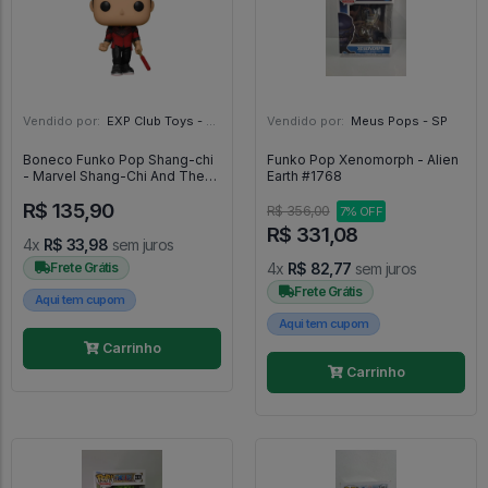
Vendido por:
EXP Club Toys - SP
Vendido por:
Meus Pops - SP
Boneco Funko Pop Shang-chi
Funko Pop Xenomorph - Alien
- Marvel Shang-Chi And The
Earth #1768
Legend Of The Ten Rings
R$ 135,90
#844
R$ 356,00
7% OFF
R$ 331,08
4x
R$ 33,98
sem juros
Frete Grátis
4x
R$ 82,77
sem juros
Frete Grátis
Aqui tem cupom
Aqui tem cupom
Carrinho
Carrinho