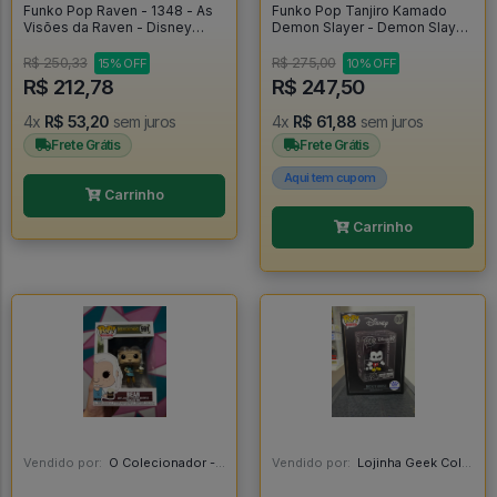
Funko Pop Raven - 1348 - As
Funko Pop Tanjiro Kamado
Visões da Raven - Disney
Demon Slayer - Demon Slayer
Channel - Thats So Raven -
#867
Raven Baxter - Disney 100
R$ 250,33
R$ 275,00
15% OFF
10% OFF
#1348
R$ 212,78
R$ 247,50
4x
R$ 53,20
sem juros
4x
R$ 61,88
sem juros
Frete Grátis
Frete Grátis
Aqui tem cupom
Carrinho
Carrinho
Vendido por:
O Colecionador - SP
Vendido por:
Lojinha Geek Colecionáveis - DF