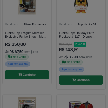
Vendido por:
Eliana Fonseca - SP
Vendido por:
Pop Vault - SP
Funko Pop Fatgum Metálico -
Funko Pop! Holiday Pluto
Exclusivo Funko Shop - My
Flocked #1227 - Disney
Hero Academia - #1332 -
Original - Disney #1227
R$ 350,00
FUNKO POP #1332
R$ 159,90
10% OFF
R$ 143,91
4x
R$ 87,50
sem juros
Frete Grátis
4x
R$ 35,98
sem juros
Frete Grátis
Aqui tem cupom
Aqui tem cupom
Carrinho
Carrinho