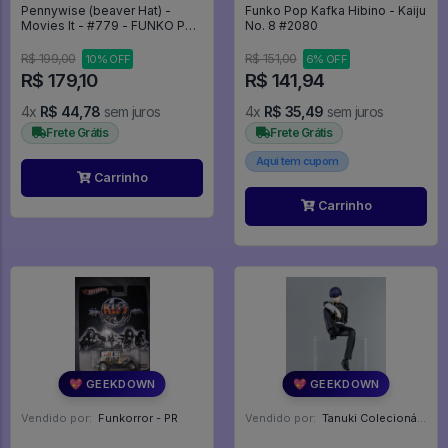
Pennywise (beaver Hat) -
Funko Pop Kafka Hibino - Kaiju
Movies It - #779 - FUNKO POP
No. 8 #2080
#779
R$ 199,00
R$ 151,00
10% OFF
6% OFF
R$ 179,10
R$ 141,94
4x
R$ 44,78
sem juros
4x
R$ 35,49
sem juros
Frete Grátis
Frete Grátis
Aqui tem cupom
Carrinho
Carrinho
💖 GEEKDOWN
💖 GEEKDOWN
Vendido por:
Funkorror - PR
Vendido por:
Tanuki Colecionáveis - SP