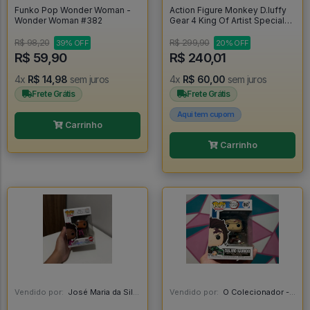
Funko Pop Wonder Woman -
Action Figure Monkey D.luffy
Wonder Woman #382
Gear 4 King Of Artist Special
Ver. Banpresto - One Piece -
One Piece
R$ 98,20
R$ 299,90
39% OFF
20% OFF
R$ 59,90
R$ 240,01
4x
R$ 14,98
sem juros
4x
R$ 60,00
sem juros
Frete Grátis
Frete Grátis
Aqui tem cupom
Carrinho
Carrinho
Vendido por:
José Maria da Silva Junior - AL
Vendido por:
O Colecionador - SP