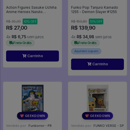
Action Figures Sasuke Uchiha
Funko Pop Tanjuro Kamado
Anime Heroes Naruto
1255 - Demon Slayer #1255
Shippuden Mini Big Head -
Naruto Shippuden
R$ 30,00
R$ 160,80
10% OFF
13% OFF
R$ 27,00
R$ 139,90
4x
R$ 6,75
sem juros
4x
R$ 34,98
sem juros
Frete Grátis
Frete Grátis
Aqui tem cupom
Carrinho
Carrinho
💖 GEEKDOWN
💖 GEEKDOWN
Vendido por:
Funkorror - PR
Vendido por:
FUNKO VERSE - SP