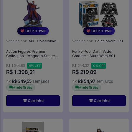
💖 GEEKDOWN
💖 GEEKDOWN
Vendido por:
MDT Colecionáveis - DF
Vendido por:
ColecioNerd - RJ
Action Figures Premier
Funko Pop! Darth Vader
Collection - Magneto Statue -
Chrome - Stars Wars #01
Marvel Comic
R$ 1.644,95
R$ 244,32
15% OFF
10% OFF
R$ 1.398,21
R$ 219,89
4x
R$ 349,55
sem juros
4x
R$ 54,97
sem juros
Frete Grátis
Frete Grátis
Carrinho
Carrinho