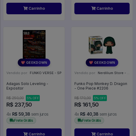
Carrinho
Carrinho
💖 GEEKDOWN
💖 GEEKDOWN
Vendido por:
FUNKO VERSE - SP
Vendido por:
Nerdilium Store - SP
Adagas Solo Leveling -
Funko Pop Monkey D. Dragon
Expositor
- One Piece #2206
R$ 250,00
R$ 170,00
5% OFF
5% OFF
R$ 237,50
R$ 161,50
4x
R$ 59,38
sem juros
4x
R$ 40,38
sem juros
Frete Grátis
Frete Grátis
Carrinho
Carrinho