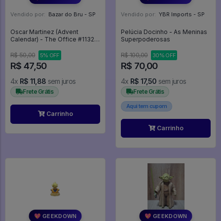
Vendido por:
Bazar do Bru - SP
Vendido por:
YBR Imports - SP
Oscar Martinez (Advent
Pelúcia Docinho - As Meninas
Calendar) - The Office #1132 -
Superpoderosas
The Office #1132
R$ 50,00
R$ 100,00
5% OFF
30% OFF
R$ 47,50
R$ 70,00
4x
R$ 11,88
sem juros
4x
R$ 17,50
sem juros
Frete Grátis
Frete Grátis
Aqui tem cupom
Carrinho
Carrinho
💖 GEEKDOWN
💖 GEEKDOWN