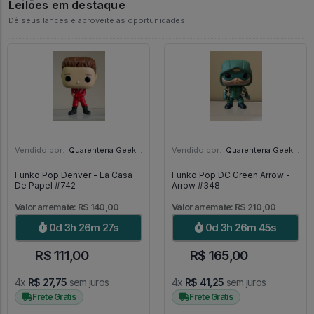
Leilões em destaque
Dê seus lances e aproveite as oportunidades
Vendido por:
Quarentena Geek Store - SP
Vendido por:
Quarentena Geek Store - SP
Funko Pop Denver - La Casa
Funko Pop DC Green Arrow -
De Papel #742
Arrow #348
Valor arremate: R$ 140,00
Valor arremate: R$ 210,00
0d 3h 26m 25s
0d 3h 26m 43s
R$ 111,00
R$ 165,00
4x
R$ 27,75
sem juros
4x
R$ 41,25
sem juros
Frete Grátis
Frete Grátis