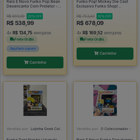
Raro E Novo Funko Pop Bean
Funko Pop! Mickey Die Cast
Desencanto Com Protetor -
Exclusivo Funko Shop!
Disenchantment #591
(lacrado) - Mickey #07
R$ 699,99
R$ 753,43
23% OFF
10% OFF
R$ 538,99
R$ 678,09
4x
R$ 134,75
sem juros
4x
R$ 169,52
sem juros
Frete Grátis
Frete Grátis
Aqui tem cupom
Carrinho
Carrinho
Vendido por:
Lojinha Geek Colecionáveis - DF
Vendido por:
O Colecionador - SP
Funko Pop! Naruto Uzumaki
Raro E Novo Funko Pop Happy