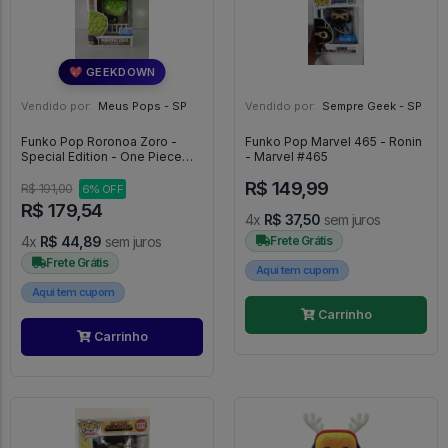
💖 GEEKDOWN
Vendido por:
Meus Pops - SP
Vendido por:
Sempre Geek - SP
Funko Pop Roronoa Zoro -
Funko Pop Marvel 465 - Ronin
Special Edition - One Piece
- Marvel #465
#2331
R$ 149,99
R$ 191,00
6% OFF
R$ 179,54
4x
R$ 37,50
sem juros
4x
R$ 44,89
sem juros
Frete Grátis
Frete Grátis
Aqui tem cupom
Aqui tem cupom
Carrinho
Carrinho