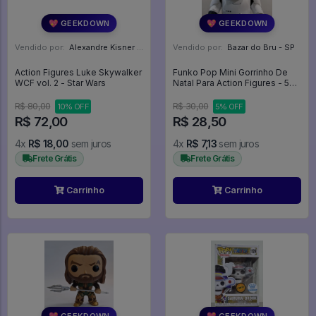
💖 GEEKDOWN
💖 GEEKDOWN
Vendido por:
Alexandre Kisner - PR
Vendido por:
Bazar do Bru - SP
Action Figures Luke Skywalker
Funko Pop Mini Gorrinho De
WCF vol. 2 - Star Wars
Natal Para Action Figures - 5
Unidades - Outros #1
R$ 80,00
R$ 30,00
10% OFF
5% OFF
R$ 72,00
R$ 28,50
4x
R$ 18,00
sem juros
4x
R$ 7,13
sem juros
Frete Grátis
Frete Grátis
Carrinho
Carrinho
💖 GEEKDOWN
💖 GEEKDOWN