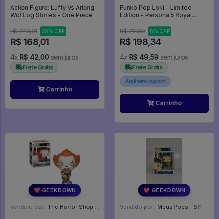
Action Figure: Luffy Vs Arlong -
Funko Pop Loki - Limited
Wcf Log Stories - One Piece
Edition - Persona 5 Royal
#1244
R$ 240,01
R$ 211,00
30% OFF
6% OFF
R$ 168,01
R$ 198,34
4x
R$ 42,00
sem juros
4x
R$ 49,59
sem juros
Frete Grátis
Frete Grátis
Aqui tem cupom
Carrinho
Carrinho
💖 GEEKDOWN
💖 GEEKDOWN
Vendido por:
The Horror Shop - Colecionáveis - MG
Vendido por:
Meus Pops - SP