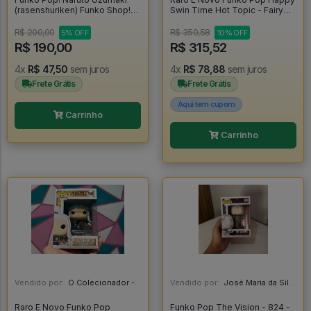
(rasenshuriken) Funko Shop!
Swin Time Hot Topic - Fairy
Glow - Naruto Shippuden
Tail #286
#1318
R$ 200,00
R$ 350,58
5% OFF
10% OFF
R$ 190,00
R$ 315,52
4x
R$ 47,50
sem juros
4x
R$ 78,88
sem juros
Frete Grátis
Frete Grátis
Aqui tem cupom
Carrinho
Carrinho
Vendido por:
O Colecionador - SP
Vendido por:
José Maria da Silva Junior - AL
Raro E Novo Funko Pop
Funko Pop The Vision - 824 -