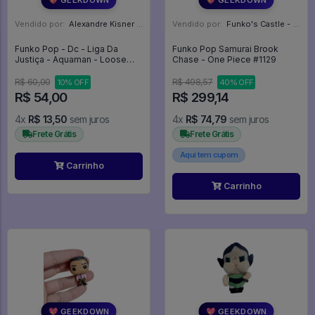
Vendido por:
Alexandre Kisner - PR
Vendido por:
Funko's Castle - SP
Funko Pop - Dc - Liga Da
Funko Pop Samurai Brook
Justiça - Aquaman - Loose
Chase - One Piece #1129
Sem Caixa - Justice League
#205
R$ 60,00
R$ 498,57
10% OFF
40% OFF
R$ 54,00
R$ 299,14
4x
R$ 13,50
sem juros
4x
R$ 74,79
sem juros
Frete Grátis
Frete Grátis
Aqui tem cupom
Carrinho
Carrinho
💖 GEEKDOWN
💖 GEEKDOWN