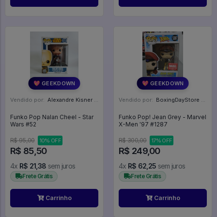
💖 GEEKDOWN
💖 GEEKDOWN
Vendido por:
Alexandre Kisner - PR
Vendido por:
BoxingDayStore - GO
Funko Pop Nalan Cheel - Star
Funko Pop! Jean Grey - Marvel
Wars #52
X-Men '97 #1287
R$ 95,00
R$ 300,00
10% OFF
17% OFF
R$ 85,50
R$ 249,00
4x
R$ 21,38
sem juros
4x
R$ 62,25
sem juros
Frete Grátis
Frete Grátis
Carrinho
Carrinho