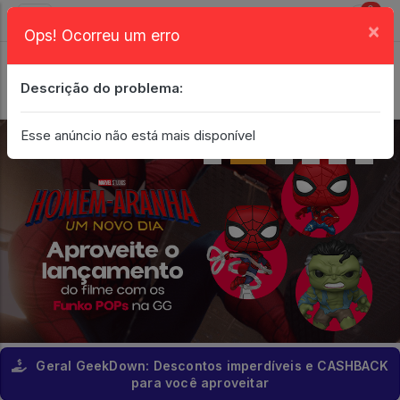
0
×
Ops! Ocorreu um erro
Login
| Entrar
Descrição do problema:
Minha Conta
Esse anúncio não está mais disponível
Geral GeekDown: Descontos imperdíveis e CASHBACK
para você aproveitar