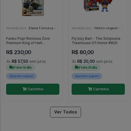
Vendido por:
Eliana Fonseca - SP
Vendido por:
Helton vogarin - SP
Funko Pop! Roronoa Zoro
Fly boy Bart - The Simpsons
Premium King of Hell
Treehouse Of Horror #820
exclusivo - One Piece #2151
R$ 230,00
R$ 80,00
4x
R$ 57,50
sem juros
4x
R$ 20,00
sem juros
Frete Grátis
Frete Grátis
Aqui tem cupom
Aqui tem cupom
Carrinho
Carrinho
Ver Todos