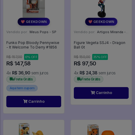
💖 GEEKDOWN
💖 GEEKDOWN
Vendido por:
Meus Pops - SP
Vendido por:
Artigos Miranda - RJ
Funko Pop Bloody Pennywise
Figure Vegeta SSJ4 - Dragon
- It Welcome To Derry #1856
Ball Gt
R$ 157,00
R$ 150,00
6% OFF
35% OFF
R$ 147,58
R$ 97,50
4x
R$ 36,90
sem juros
4x
R$ 24,38
sem juros
Frete Grátis
Frete Grátis
Aqui tem cupom
Carrinho
Carrinho