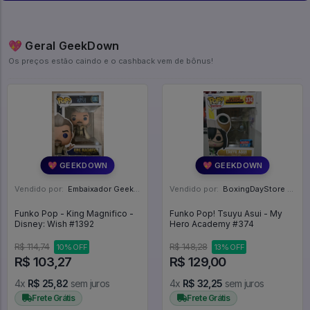
💖 Geral GeekDown
Os preços estão caindo e o cashback vem de bônus!
💖 GEEKDOWN
💖 GEEKDOWN
Vendido por:
Embaixador Geek - SP
Vendido por:
BoxingDayStore - GO
Funko Pop - King Magnifico -
Funko Pop! Tsuyu Asui - My
Disney: Wish #1392
Hero Academy #374
R$ 114,74
R$ 148,28
10% OFF
13% OFF
R$ 103,27
R$ 129,00
4x
R$ 25,82
sem juros
4x
R$ 32,25
sem juros
Frete Grátis
Frete Grátis