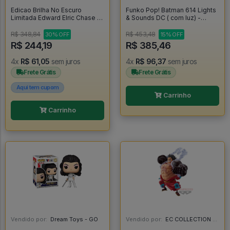
Edicao Brilha No Escuro
Funko Pop! Batman 614 Lights
Limitada Edward Elric Chase -
& Sounds DC ( com luz) -
Fullmetal Alchemist #1179
Batman #614
R$ 348,84
R$ 453,48
30% OFF
15% OFF
R$ 244,19
R$ 385,46
4x
R$ 61,05
sem juros
4x
R$ 96,37
sem juros
Frete Grátis
Frete Grátis
Aqui tem cupom
Carrinho
Carrinho
Vendido por:
Dream Toys - GO
Vendido por:
EC COLLECTION - SP