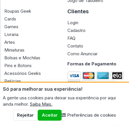
Jogo de Tabuleiro
Clientes
Roupas Geek
Cards
Login
Games
Cadastro
Livraria
FAQ
Artes
Contato
Miniaturas
Como Anunciar
Bolsas e Mochilas
Formas de Pagamento
Pins e Botons
Acessórios Geeks
Pelúcias
Só para melhorar sua experiência!
Bonecas
A gente usa cookies para deixar sua experiência por aqui
ainda melhor.
Saiba Mais.
Rejeitar
Aceitar
Preferências de cookies
CNPJ n.º 30.220.458/0001-17 - GERAL GEEK PORTAL ELETRONICO
LTDA.