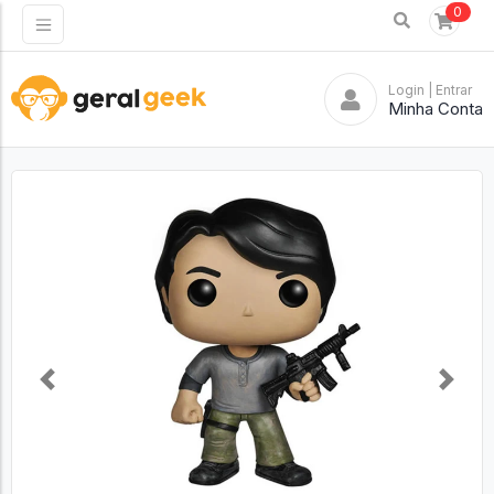
0
Login
| Entrar
Minha Conta
Previous
Next