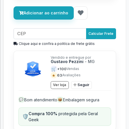
Adicionar ao carrinho
Calcular Frete
Clique aqui e confira a politíca de frete grátis
Vendido e entregue por
Gustavo Pezzini
- MG
🛒
+100
Vendas
★
63
Avaliações
Ver loja
Seguir
Bom atendimento
Embalagem segura
💬
📦
Compra 100%
protegida pela Geral
🛡️
Geek