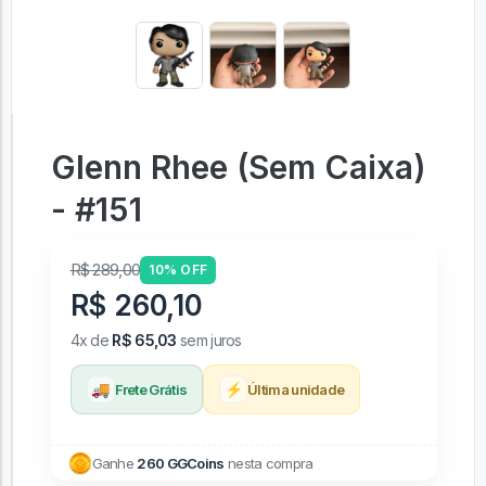
Glenn Rhee (Sem Caixa)
- #151
R$ 289,00
10% OFF
R$ 260,10
4x de
R$ 65,03
sem juros
🚚
⚡
Frete Grátis
Última unidade
Ganhe
260 GGCoins
nesta compra