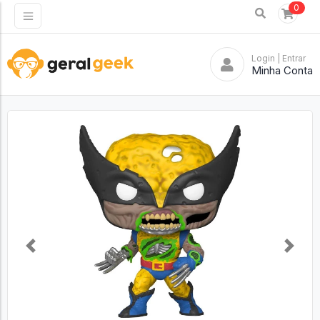
0
Login
| Entrar
Minha Conta
Previous
Next