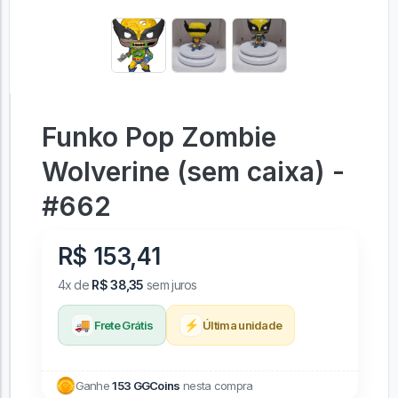
Funko Pop Zombie
Wolverine (sem caixa) -
#662
R$ 153,41
4x de
R$ 38,35
sem juros
🚚
⚡
Frete Grátis
Última unidade
Ganhe
153 GGCoins
nesta compra