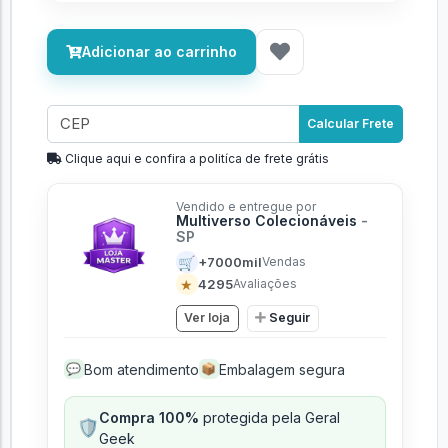
Adicionar ao carrinho
Calcular Frete
Clique aqui e confira a politíca de frete grátis
Vendido e entregue por
Multiverso Colecionáveis
-
SP
🛒
+7000mil
Vendas
★
4295
Avaliações
Ver loja
Seguir
Bom atendimento
Embalagem segura
💬
📦
Compra 100%
protegida pela Geral
🛡️
Geek