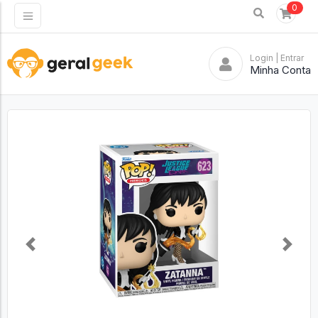
0
Login
| Entrar
Minha Conta
Previous
Next