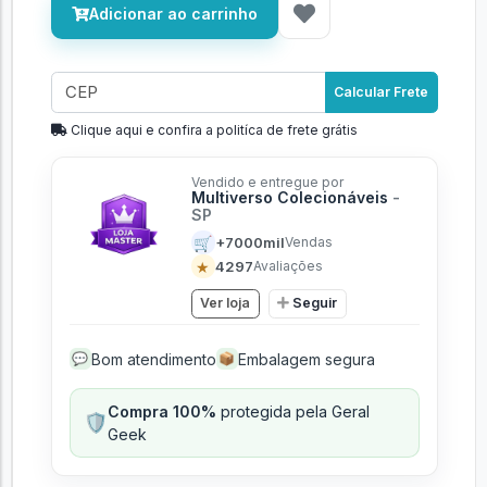
Adicionar ao carrinho
Calcular Frete
Clique aqui e confira a politíca de frete grátis
Vendido e entregue por
Multiverso Colecionáveis
-
SP
🛒
+7000mil
Vendas
★
4297
Avaliações
Ver loja
Seguir
Bom atendimento
Embalagem segura
💬
📦
Compra 100%
protegida pela Geral
🛡️
Geek