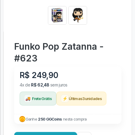
Funko Pop Zatanna -
#623
R$ 249,90
4x de
R$ 62,48
sem juros
🚚
⚡
Frete Grátis
Últimas
3
unidades
Ganhe
250 GGCoins
nesta compra