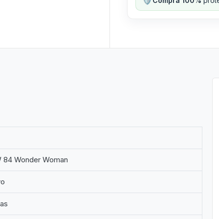
Compra 100%
prote
 84 Wonder Woman
vo
ias