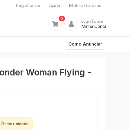
Registrar-se
Ajuda
Minhas GGcoins
0
Login
| Entrar
Minha Conta
Como Anunciar
onder Woman Flying -
Última unidade