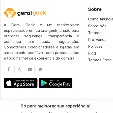
Sobre
Como Anuncia
A Geral Geek é um marketplace
Sobre Nós
especializado em cultura geek, criado para
Termos
oferecer segurança, transparência e
Pré-Venda
confiança em cada negociação.
Políticas
Conectamos colecionadores e lojistas em
um ambiente confiável, com preços justos
Blog
e foco na melhor experiência de compra.
Termos Frete 
Só para melhorar sua experiência!
CNPJ n.º 30.220.458/0001-17 - GERAL GEEK PORTAL ELETRONICO LTDA.