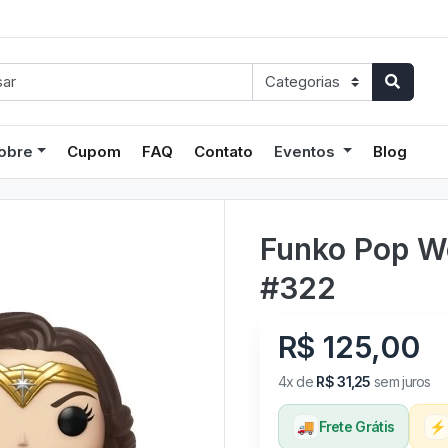
obre
Cupom
FAQ
Contato
Eventos
Blog
Funko Pop W
#322
R$ 125,00
4x de
R$ 31,25
sem juros
🚚
Frete Grátis
⚡