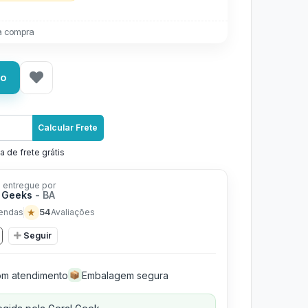
a compra
ho
Calcular Frete
a de frete grátis
 entregue por
 Geeks
- BA
★
54
endas
Avaliações
Seguir
m atendimento
Embalagem segura
📦