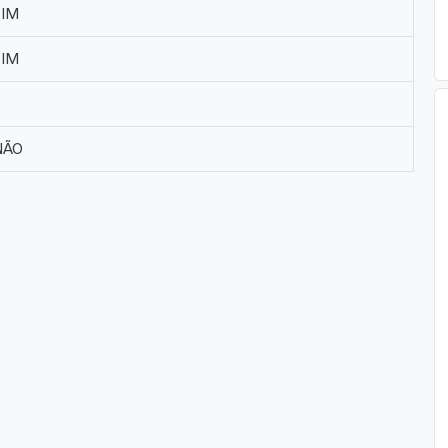
IM
IM
ÃO