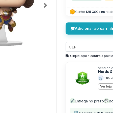
Next
Ganhe
125 GGCoins
nest
Adicionar ao carrin
Clique aqui e confira a politíc
Vendido e
Nerds &
🛒
+90
V
Ver loja
Entrega no prazo
Bo
✔
💬
🛡️