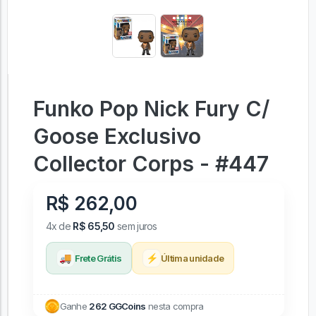
Funko Pop Nick Fury C/
Goose Exclusivo
Collector Corps - #447
R$ 262,00
4x de
R$ 65,50
sem juros
🚚
⚡
Frete Grátis
Última unidade
Ganhe
262 GGCoins
nesta compra