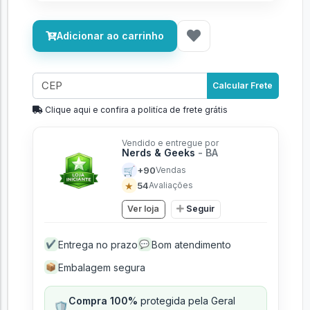
Adicionar ao carrinho
Calcular Frete
Clique aqui e confira a politíca de frete grátis
Vendido e entregue por
Nerds & Geeks
- BA
🛒
+90
Vendas
★
54
Avaliações
Ver loja
Seguir
Entrega no prazo
Bom atendimento
✔
💬
Embalagem segura
📦
Compra 100%
protegida pela Geral
🛡️