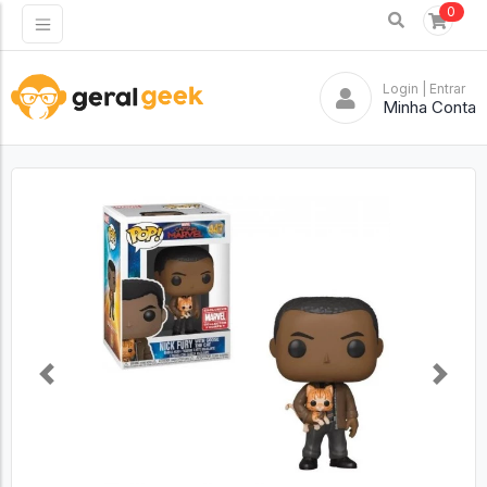
0
Login
| Entrar
Minha Conta
Previous
Next