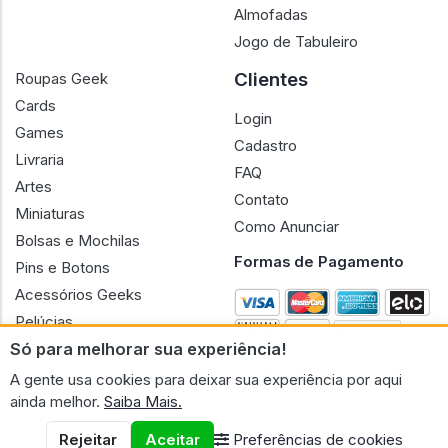
Almofadas
Jogo de Tabuleiro
Clientes
Roupas Geek
Cards
Login
Games
Cadastro
Livraria
FAQ
Artes
Contato
Miniaturas
Como Anunciar
Bolsas e Mochilas
Formas de Pagamento
Pins e Botons
Acessórios Geeks
Pelúcias
Só para melhorar sua experiência!
Bonecas
A gente usa cookies para deixar sua experiência por aqui
ainda melhor.
Saiba Mais.
Rejeitar
Aceitar
Preferências de cookies