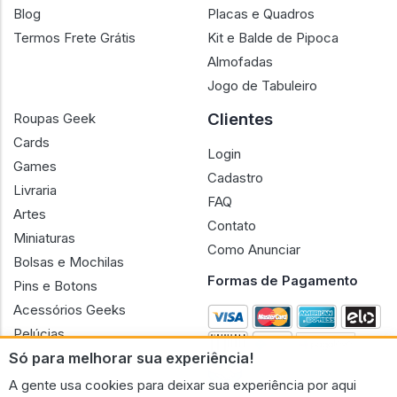
Blog
Placas e Quadros
Termos Frete Grátis
Kit e Balde de Pipoca
Almofadas
Jogo de Tabuleiro
Clientes
Roupas Geek
Cards
Login
Games
Cadastro
Livraria
FAQ
Artes
Contato
Miniaturas
Como Anunciar
Bolsas e Mochilas
Formas de Pagamento
Pins e Botons
Acessórios Geeks
Pelúcias
Só para melhorar sua experiência!
Bonecas
A gente usa cookies para deixar sua experiência por aqui