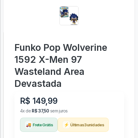
Funko Pop Wolverine
1592 X-Men 97
Wasteland Area
Devastada
R$ 149,99
4x de
R$ 37,50
sem juros
🚚
⚡
Frete Grátis
Últimas
3
unidades