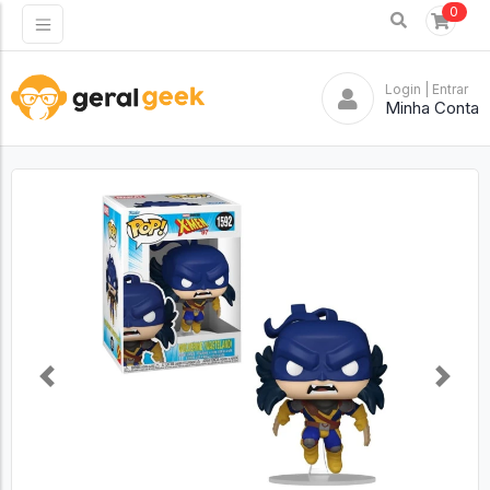
0
Login
| Entrar
Minha Conta
Previous
Next