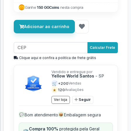
Ganhe
150 GGCoins
nesta compra
Adicionar ao carrinho
Calcular Frete
Clique aqui e confira a politíca de frete grátis
Vendido e entregue por
Yellow World Santos
- SP
🛒
+200
Vendas
★
120
Avaliações
Ver loja
Seguir
Bom atendimento
Embalagem segura
💬
📦
Compra 100%
protegida pela Geral