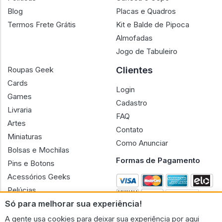
Blog
Placas e Quadros
Termos Frete Grátis
Kit e Balde de Pipoca
Almofadas
Jogo de Tabuleiro
Clientes
Roupas Geek
Cards
Login
Games
Cadastro
Livraria
FAQ
Artes
Contato
Miniaturas
Como Anunciar
Bolsas e Mochilas
Formas de Pagamento
Pins e Botons
Acessórios Geeks
Pelúcias
Só para melhorar sua experiência!
Bonecas
A gente usa cookies para deixar sua experiência por aqui