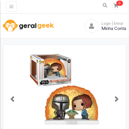
0
Login
| Entrar
Minha Conta
Previous
Next