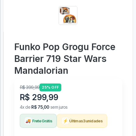
Funko Pop Grogu Force
Barrier 719 Star Wars
Mandalorian
R$ 399,99
25% OFF
R$ 299,99
4x de
R$ 75,00
sem juros
🚚
⚡
Frete Grátis
Últimas
3
unidades