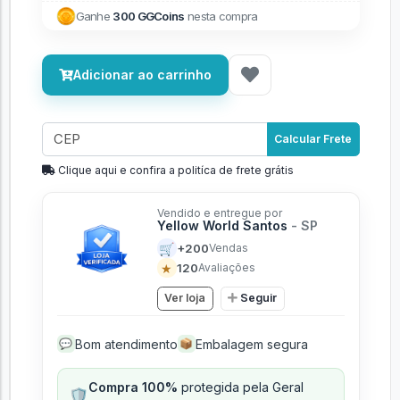
Ganhe
300 GGCoins
nesta compra
Adicionar ao carrinho
Calcular Frete
Clique aqui e confira a politíca de frete grátis
Vendido e entregue por
Yellow World Santos
- SP
🛒
+200
Vendas
★
120
Avaliações
Ver loja
Seguir
Bom atendimento
Embalagem segura
💬
📦
Compra 100%
protegida pela Geral
🛡️