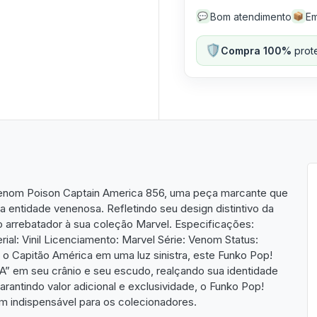
Bom atendimento
Em
💬
📦
🛡️
Compra 100%
prote
Venom Poison Captain America 856, uma peça marcante que
entidade venenosa. Refletindo seu design distintivo da
o arrebatador à sua coleção Marvel. Especificações:
al: Vinil Licenciamento: Marvel Série: Venom Status:
o o Capitão América em uma luz sinistra, este Funko Pop!
“A” em seu crânio e seu escudo, realçando sua identidade
antindo valor adicional e exclusividade, o Funko Pop!
em indispensável para os colecionadores.