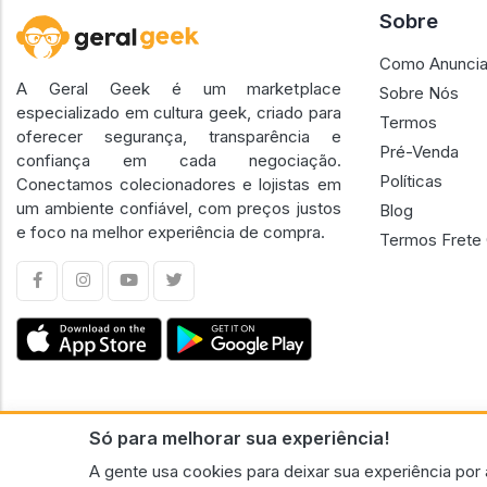
Sobre
Como Anuncia
A Geral Geek é um marketplace
Sobre Nós
especializado em cultura geek, criado para
Termos
oferecer segurança, transparência e
Pré-Venda
confiança em cada negociação.
Políticas
Conectamos colecionadores e lojistas em
um ambiente confiável, com preços justos
Blog
e foco na melhor experiência de compra.
Termos Frete 
Só para melhorar sua experiência!
CNPJ n.º 30.220.458/0001-17 - GERAL GEEK PORTAL ELETRONICO LTDA.
A gente usa cookies para deixar sua experiência por 