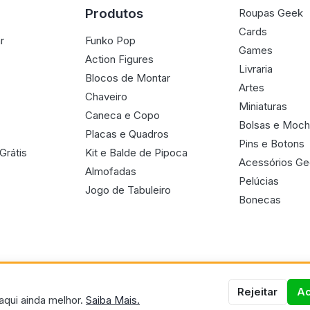
Produtos
Roupas Geek
Cards
r
Funko Pop
Games
Action Figures
Livraria
Blocos de Montar
Artes
Chaveiro
Miniaturas
Caneca e Copo
Bolsas e Moch
Placas e Quadros
Pins e Botons
Grátis
Kit e Balde de Pipoca
Acessórios G
Almofadas
Pelúcias
Jogo de Tabuleiro
Bonecas
Rejeitar
Ac
aqui ainda melhor.
Saiba Mais.