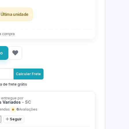
Última unidade
a compra
ho
Calcular Frete
a de frete grátis
 entregue por
s Variados
- SC
★
6
endas
Avaliações
Seguir