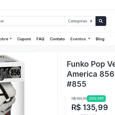
obre
Cupom
FAQ
Contato
Eventos
Blog
Funko Pop V
America 856 
#855
R$ 169,99
20% OFF
R$ 135,99