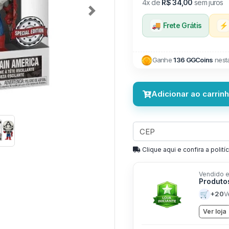
4x de
R$ 34,00
sem juros
Next
🚚
Frete Grátis
⚡
Ganhe
136 GGCoins
nest
Adicionar ao carrin
Clique aqui e confira a politíc
Vendido e
Produto
🛒
+20
V
Ver loja