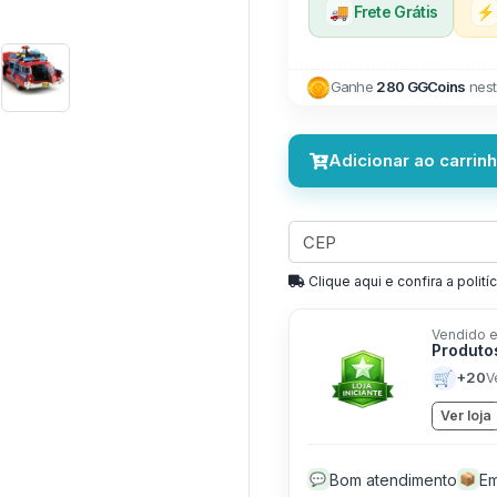
🚚
Frete Grátis
⚡
Ganhe
280 GGCoins
nest
Adicionar ao carrin
Clique aqui e confira a politíc
Vendido e
Produto
🛒
+20
V
Ver loja
Bom atendimento
Em
💬
📦