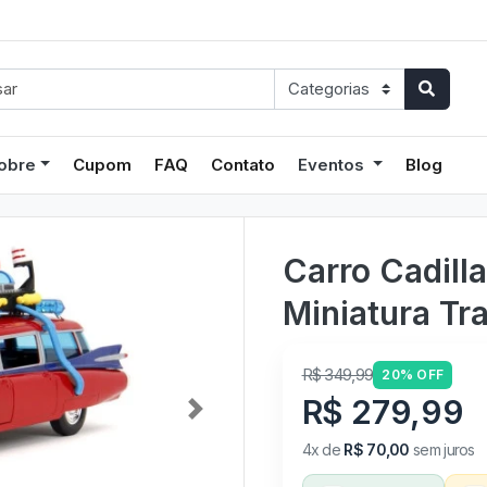
obre
Cupom
FAQ
Contato
Eventos
Blog
Carro Cadill
Miniatura Tr
R$ 349,99
20% OFF
R$ 279,99
Next
4x de
R$ 70,00
sem juros