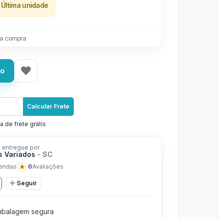
Última unidade
a compra
ho
Calcular Frete
a de frete grátis
 entregue por
s Variados
- SC
★
6
endas
Avaliações
Seguir
balagem segura