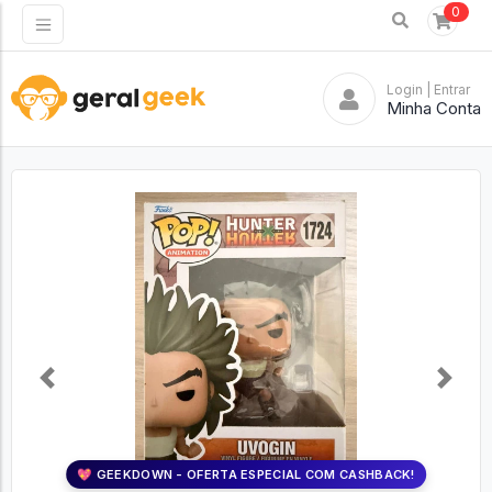
0
Login
| Entrar
Minha Conta
Previous
Next
💖 GEEKDOWN - OFERTA ESPECIAL COM CASHBACK!