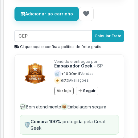
Adicionar ao carrinho
Calcular Frete
Clique aqui e confira a politíca de frete grátis
Vendido e entregue por
Embaixador Geek
- SP
🛒
+1000mil
Vendas
★
672
Avaliações
Ver loja
Seguir
Bom atendimento
Embalagem segura
💬
📦
Compra 100%
protegida pela Geral
🛡️
Geek