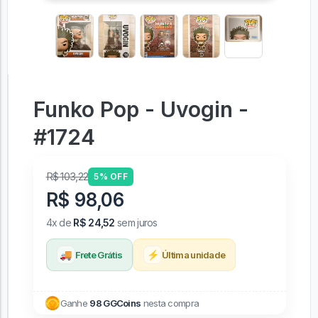
Funko Pop - Uvogin -
#1724
R$ 103,22
5% OFF
R$ 98,06
4x de
R$ 24,52
sem juros
🚚
⚡
Frete Grátis
Última unidade
Ganhe
98 GGCoins
nesta compra