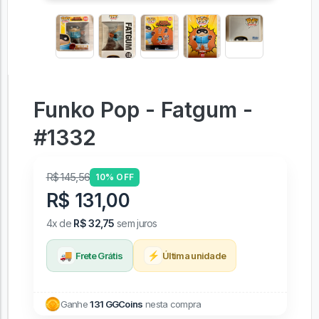
Funko Pop - Fatgum -
#1332
R$ 145,56
10% OFF
R$ 131,00
4x de
R$ 32,75
sem juros
🚚
⚡
Frete Grátis
Última unidade
Ganhe
131 GGCoins
nesta compra