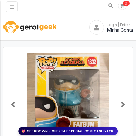
0
Login
| Entrar
Minha Conta
Previous
Next
💖 GEEKDOWN - OFERTA ESPECIAL COM CASHBACK!