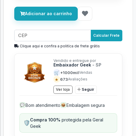
Adicionar ao carrinho
Calcular Frete
Clique aqui e confira a politíca de frete grátis
Vendido e entregue por
Embaixador Geek
- SP
🛒
+1000mil
Vendas
★
673
Avaliações
Ver loja
Seguir
Bom atendimento
Embalagem segura
💬
📦
Compra 100%
protegida pela Geral
🛡️
Geek