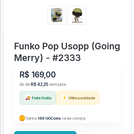
Funko Pop Usopp (Going
Merry) - #2333
R$ 169,00
4x de
R$ 42,25
sem juros
🚚
⚡
Frete Grátis
Última unidade
Ganhe
169 GGCoins
nesta compra