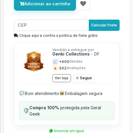
Adicionar ao carrinho
Calcular Frete
Clique aqui e confira a politíca de frete grátis
Vendido e entregue por
Genki Collections
- DF
🛒
+600
Vendas
★
302
Avaliações
Ver loja
Seguir
Bom atendimento
Embalagem segura
💬
📦
Compra 100%
protegida pela Geral
🛡️
Geek
Anunciar um igual