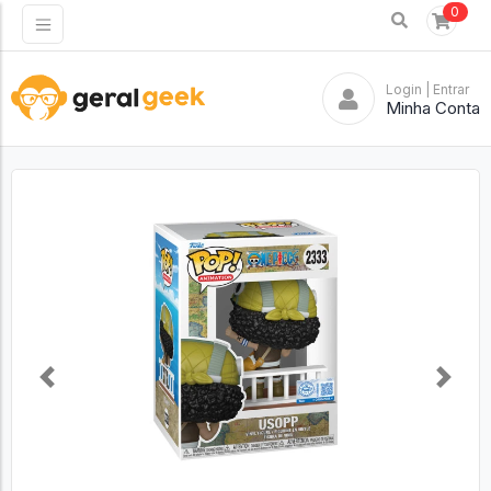
0
Login
| Entrar
Minha Conta
Previous
Next