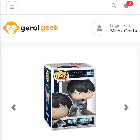
0
Login
| Entrar
Minha Conta
Previous
Next