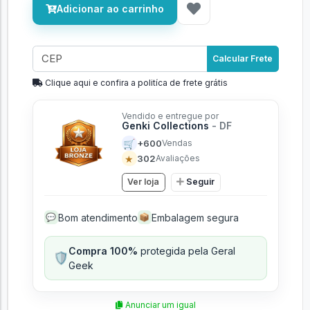
Adicionar ao carrinho
Calcular Frete
Clique aqui e confira a politíca de frete grátis
Vendido e entregue por
Genki Collections
- DF
🛒
+600
Vendas
★
302
Avaliações
Ver loja
Seguir
Bom atendimento
Embalagem segura
💬
📦
Compra 100%
protegida pela Geral
🛡️
Geek
Anunciar um igual