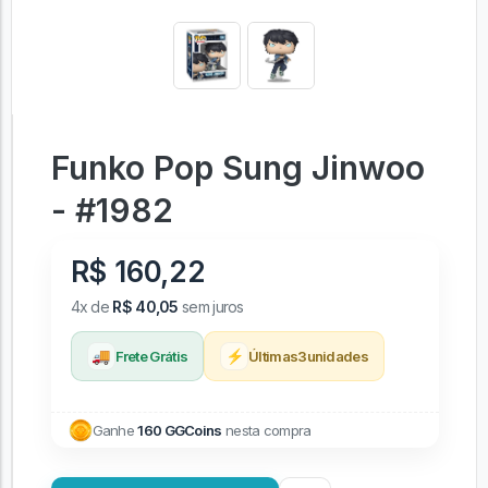
Funko Pop Sung Jinwoo
- #1982
R$ 160,22
4x de
R$ 40,05
sem juros
🚚
⚡
Frete Grátis
Últimas
3
unidades
Ganhe
160 GGCoins
nesta compra