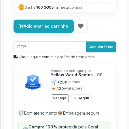
Ganhe
160 GGCoins
nesta compra
Adicionar ao carrinho
Calcular Frete
Clique aqui e confira a politíca de frete grátis
Vendido e entregue por
Yellow World Santos
- SP
🛒
+200
Vendas
★
120
Avaliações
Ver loja
Seguir
Bom atendimento
Embalagem segura
💬
📦
Compra 100%
protegida pela Geral