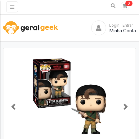
0
Login
| Entrar
Minha Conta
Previous
Next