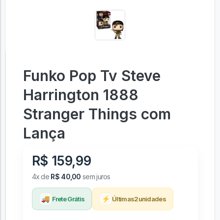
Funko Pop Tv Steve
Harrington 1888
Stranger Things com
Lança
R$ 159,99
4x de
R$ 40,00
sem juros
🚚
⚡
Frete Grátis
Últimas
2
unidades