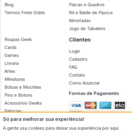
Blog
Placas e Quadros
Termos Frete Grátis
Kit e Balde de Pipoca
Almofadas
Jogo de Tabuleiro
Clientes
Roupas Geek
Cards
Login
Games
Cadastro
Livraria
FAQ
Artes
Contato
Miniaturas
Como Anunciar
Bolsas e Mochilas
Formas de Pagamento
Pins e Botons
Acessórios Geeks
Pelúcias
Só para melhorar sua experiência!
Bonecas
A gente usa cookies para deixar sua experiência por aqui