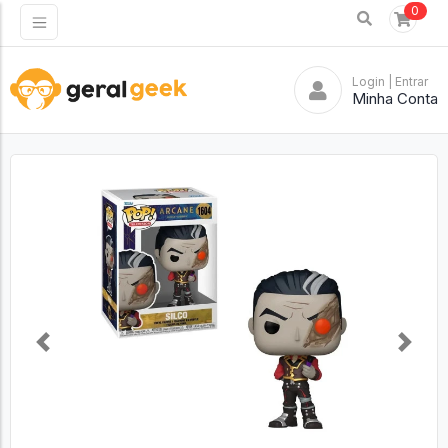
0
Login
| Entrar
Minha Conta
Previous
Next