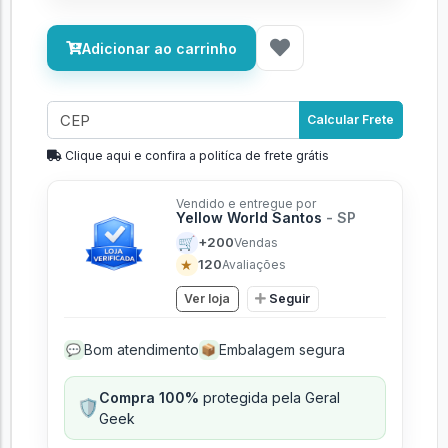
Adicionar ao carrinho
Calcular Frete
Clique aqui e confira a politíca de frete grátis
Vendido e entregue por
Yellow World Santos
- SP
🛒
+200
Vendas
★
120
Avaliações
Ver loja
Seguir
Bom atendimento
Embalagem segura
💬
📦
Compra 100%
protegida pela Geral
🛡️
Geek