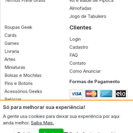
Termos Frete Grátis
Kit e Balde de Pipoca
Almofadas
Jogo de Tabuleiro
Clientes
Roupas Geek
Cards
Login
Games
Cadastro
Livraria
FAQ
Artes
Contato
Miniaturas
Como Anunciar
Bolsas e Mochilas
Formas de Pagamento
Pins e Botons
Acessórios Geeks
Pelúcias
Só para melhorar sua experiência!
Bonecas
A gente usa cookies para deixar sua experiência por aqui
ainda melhor.
Saiba Mais.