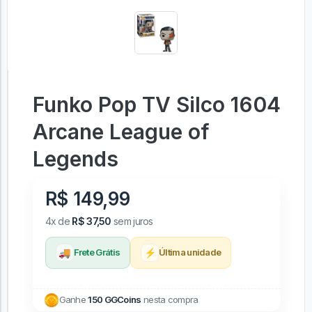
Funko Pop TV Silco 1604
Arcane League of
Legends
R$ 149,99
4x de
R$ 37,50
sem juros
🚚
⚡
Frete Grátis
Última unidade
Ganhe
150 GGCoins
nesta compra